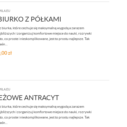
ILA.EU
IURKO Z PÓŁKAMI
 biurka, które cechuje się maksymalną wygodą a zarazem
jbliższych i zorganizuj komfortowe miejsce do nauki, rozrywki
o, co proste i nieskomplikowane, jest to prostu najlepsze. Tak
aśn...
,00
zł
ILA.EU
EŻOWE ANTRACYT
 biurka, które cechuje się maksymalną wygodą a zarazem
jbliższych i zorganizuj komfortowe miejsce do nauki, rozrywki
o, co proste i nieskomplikowane, jest to prostu najlepsze. Tak
aśn...