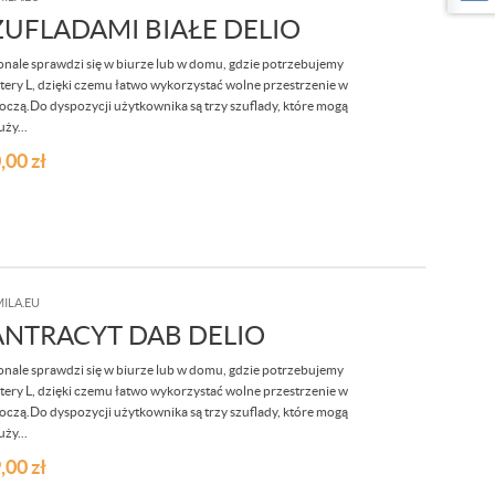
UFLADAMI BIAŁE DELIO
onale sprawdzi się w biurze lub w domu, gdzie potrzebujemy
 litery L, dzięki czemu łatwo wykorzystać wolne przestrzenie w
czą.Do dyspozycji użytkownika są trzy szuflady, które mogą
uży...
,00
zł
ILA.EU
NTRACYT DAB DELIO
onale sprawdzi się w biurze lub w domu, gdzie potrzebujemy
 litery L, dzięki czemu łatwo wykorzystać wolne przestrzenie w
czą.Do dyspozycji użytkownika są trzy szuflady, które mogą
uży...
,00
zł