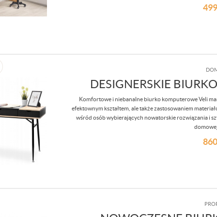
499
DOM
DESIGNERSKIE BIURKO
Komfortowe i niebanalne biurko komputerowe Veli mark
efektownym kształtem, ale także zastosowaniem materiałó
wśród osób wybierających nowatorskie rozwiązania i szyb
domowej
860
PRO