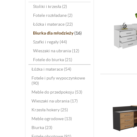
Stoliki i krzesła
(2)
Fotele rozkładane
(2)
Łóżka i materace
(22)
Biurka dla młodzieży
(16)
Szafki i regały
(44)
Wieszaki na ubrania
(12)
Fotele do biurka
(21)
Łóżka i materace
(54)
Fotele i pufy wypoczynkowe
(90)
Meble do przedpokoju
(53)
Wieszaki na ubrania
(17)
Krzesła hokery
(25)
Meble ogrodowe
(13)
Biurka
(23)
Fotele obrotowe
(91)