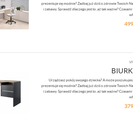
prezentuje się modnie? Zadbaj już dziś o zdrowie Twoich Na
i zabawy. Sprawdź dlaczego jest to ,aż tak ważne? Czasami t
wł
499
VI
BIURK
Urządzasz pokój swojego dziecka? A może poszukujesz
prezentuje się modnie? Zadbaj już dziś o zdrowie Twoich Na
i zabawy. Sprawdź dlaczego jest to ,aż tak ważne? Czasami t
wł
379