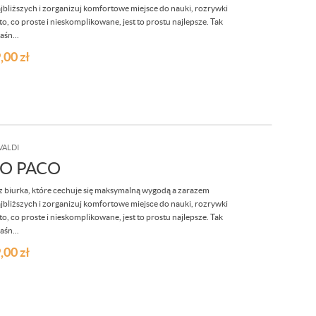
jbliższych i zorganizuj komfortowe miejsce do nauki, rozrywki
o, co proste i nieskomplikowane, jest to prostu najlepsze. Tak
aśn...
,00
zł
VALDI
O PACO
 biurka, które cechuje się maksymalną wygodą a zarazem
jbliższych i zorganizuj komfortowe miejsce do nauki, rozrywki
o, co proste i nieskomplikowane, jest to prostu najlepsze. Tak
aśn...
,00
zł