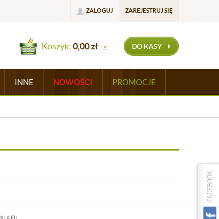
ZALOGUJ
ZAREJESTRUJ SIĘ
Koszyk:
0,00
zł
DO KASY
INNE
NOWOŚCI
PROMOCJE
ILA.EU