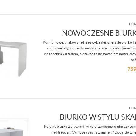
DOM
NOWOCZESNE BIURKO
Komfortowe, praktyczne i niezwykle designerskie biurko I
o zdrowe i wygodne stanowisko pracy ! Komfortowe biurk
eleganckim kształtem, ale także zastosowaniem materiałów
osó
759
DOM
BIURKO W STYLU SK
Kolejne biurko z płyty mdf w kolorze wenge, olcha czy s
nad treścią...? A może czas na zmianę...? Dodaj do wn