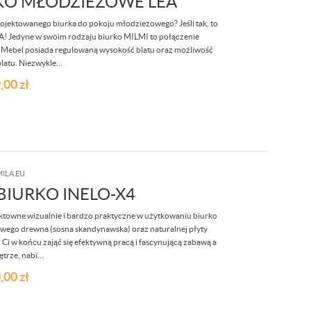
O MŁODZIEŻOWE LEA
jektowanego biurka do pokoju młodzieżowego? Jeśli tak, to
A! Jedyne w swoim rodzaju biurko MILMI to połączenie
. Mebel posiada regulowaną wysokość blatu oraz możliwość
blatu. Niezwykle...
,00
zł
ILA.EU
IURKO INELO-X4
towne wizualnie i bardzo praktyczne w użytkowaniu biurko
iwego drewna (sosna skandynawska) oraz naturalnej płyty
Ci w końcu zająć się efektywną pracą i fascynującą zabawą a
trze, nabi...
,00
zł