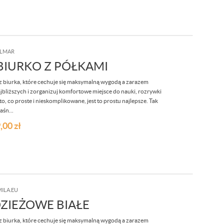
LMAR
IURKO Z PÓŁKAMI
 biurka, które cechuje się maksymalną wygodą a zarazem
jbliższych i zorganizuj komfortowe miejsce do nauki, rozrywki
o, co proste i nieskomplikowane, jest to prostu najlepsze. Tak
aśn...
,00
zł
ILA.EU
ZIEŻOWE BIAŁE
 biurka, które cechuje się maksymalną wygodą a zarazem