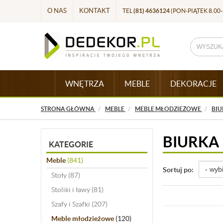
O NAS
KONTAKT
TEL
(81) 4636124
(PON-PIĄTEK 8.00-
WNĘTRZA
MEBLE
DEKORACJE
STRONA GŁÓWNA
MEBLE
MEBLE MŁODZIEŻOWE
BIU
BIURKA
KATEGORIE
Meble
(841)
Sortuj po:
Stoły
(87)
Stoliki i ławy
(81)
Szafy i Szafki
(207)
Meble młodzieżowe
(120)