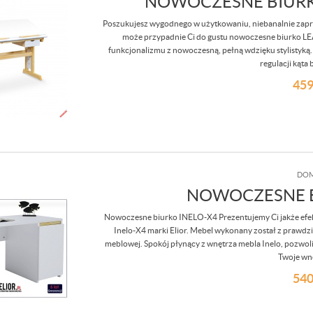
NOWOCZESNE BIURK
Poszukujesz wygodnego w użytkowaniu, niebanalnie zapro
może przypadnie Ci do gustu nowoczesne biurko LE
funkcjonalizmu z nowoczesną, pełną wdzięku stylistyką
regulacji kąta 
459
DOM
NOWOCZESNE B
Nowoczesne biurko INELO-X4 Prezentujemy Ci jakże efek
Inelo-X4 marki Elior. Mebel wykonany został z prawdz
meblowej. Spokój płynący z wnętrza mebla Inelo, pozwoli 
Twoje wnę
540