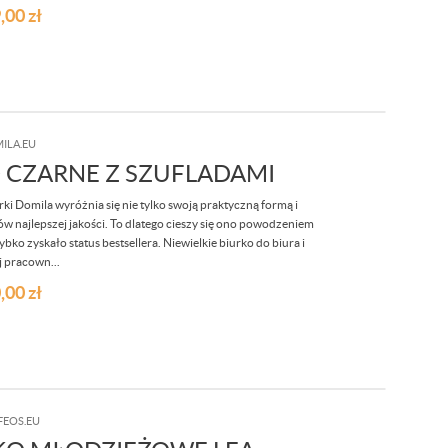
,00
zł
ILA.EU
 CZARNE Z SZUFLADAMI
i Domila wyróżnia się nie tylko swoją praktyczną formą i
w najlepszej jakości. To dlatego cieszy się ono powodzeniem
ko zyskało status bestsellera. Niewielkie biurko do biura i
 pracown...
,00
zł
FEOS.EU