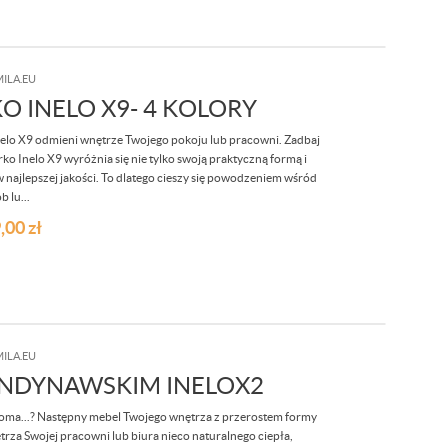
ILA.EU
 INELO X9- 4 KOLORY
nelo X9 odmieni wnętrze Twojego pokoju lub pracowni. Zadbaj
o Inelo X9 wyróżnia się nie tylko swoją praktyczną formą i
 najlepszej jakości. To dlatego cieszy się powodzeniem wśród
b lu...
,00
zł
ILA.EU
ANDYNAWSKIM INELOX2
onoma...? Następny mebel Twojego wnętrza z przerostem formy
ętrza Swojej pracowni lub biura nieco naturalnego ciepła,