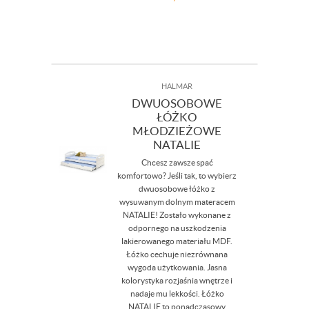
HALMAR
DWUOSOBOWE
ŁÓŻKO
MŁODZIEŻOWE
NATALIE
Chcesz zawsze spać
komfortowo? Jeśli tak, to wybierz
dwuosobowe łóżko z
wysuwanym dolnym materacem
NATALIE! Zostało wykonane z
odpornego na uszkodzenia
lakierowanego materiału MDF.
Łóżko cechuje niezrównana
wygoda użytkowania. Jasna
kolorystyka rozjaśnia wnętrze i
nadaje mu lekkości. Łóżko
NATALIE to ponadczasowy