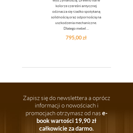
wytrzymałością. Drewno lite w
kolorze czereśni antycznej
odznacza się rzadko spotykaną
solidnością oraz odpornością na
uszkodzenia mechaniczne.
Dlatego mebel ...
795,00
zł
Zapisz się do newslettera a oprócz
informacji o nowościach i
e-
promocjach otrzymasz od nas
book wartości 19,90 zł
całkowicie za darmo.