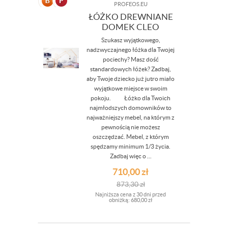
PROFEOS.EU
ŁÓŻKO DREWNIANE
DOMEK CLEO
Szukasz wyjątkowego,
nadzwyczajnego łóżka dla Twojej
pociechy? Masz dość
standardowych łóżek? Zadbaj,
aby Twoje dziecko już jutro miało
wyjątkowe miejsce w swoim
pokoju. Łóżko dla Twoich
najmłodszych domowników to
najważniejszy mebel, na którym z
pewnością nie możesz
oszczędzać. Mebel, z którym
spędzamy minimum 1/3 życia.
Zadbaj więc o ...
710,00
zł
873,30
zł
Najniższa cena z 30 dni przed
obniżką:
680,00 zł