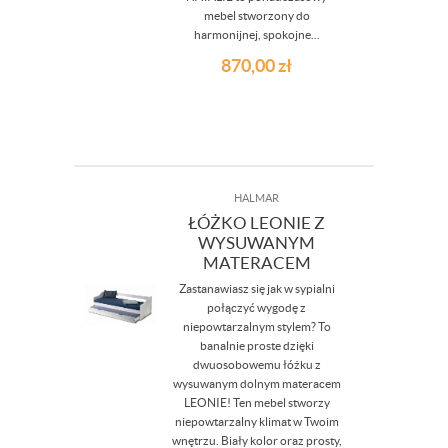
mebel stworzony do
harmonijnej, spokojne...
870,00
zł
HALMAR
ŁÓŻKO LEONIE Z
WYSUWANYM
MATERACEM
Zastanawiasz się jak w sypialni
połączyć wygodę z
niepowtarzalnym stylem? To
banalnie proste dzięki
dwuosobowemu łóżku z
wysuwanym dolnym materacem
LEONIE! Ten mebel stworzy
niepowtarzalny klimat w Twoim
wnętrzu. Biały kolor oraz prosty,