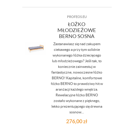
PROFEOS.EU
ŁOŻKO
MŁODZIEŻOWE
BERNO SOSNA
Zastanawiasz się nad zakupem
ciekawego a przy tym solidnie
wykonanego łóżka dziecięcego
lub młodzieżowego? Jeśli tak, to
koniecznie zainwestuj w
fantastyczne, nowoczesne łóżko
BERNO! Kapitalne, komfortowe
łóżko BERNO to prawdziwy hit w
aranżacji każdego wnętrza.
Rewelacyjne łóżko BERNO
zostało wykonane z pięknego,
lekko prezentującego się drewna
sosnow...
276,00
zł