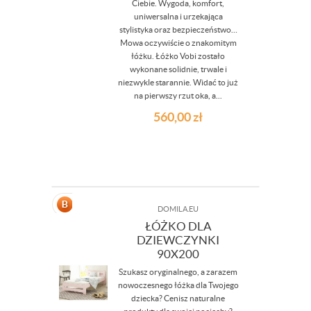
Ciebie. Wygoda, komfort,
uniwersalna i urzekająca
stylistyka oraz bezpieczeństwo…
Mowa oczywiście o znakomitym
łóżku. Łóżko Vobi zostało
wykonane solidnie, trwale i
niezwykle starannie. Widać to już
na pierwszy rzut oka, a...
560,00
zł
DOMILA.EU
ŁÓŻKO DLA
DZIEWCZYNKI
90X200
Szukasz oryginalnego, a zarazem
nowoczesnego łóżka dla Twojego
dziecka? Cenisz naturalne