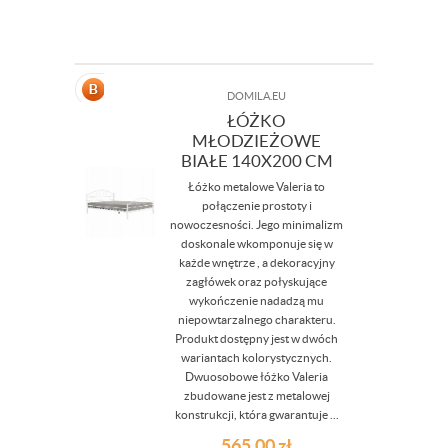
DOMILA.EU
ŁÓŻKO
MŁODZIEŻOWE
BIAŁE 140X200 CM
Łóżko metalowe Valeria to
połączenie prostoty i
nowoczesności. Jego minimalizm
doskonale wkomponuje się w
każde wnętrze , a dekoracyjny
zagłówek oraz połyskujące
wykończenie nadadzą mu
niepowtarzalnego charakteru.
Produkt dostępny jest w dwóch
wariantach kolorystycznych.
Dwuosobowe łóżko Valeria
zbudowane jest z metalowej
konstrukcji, która gwarantuje ...
565,00
zł