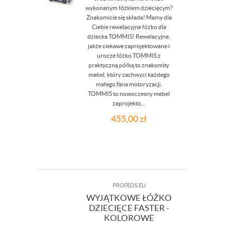
wykonanym łóżkiem dziecięcym?
Znakomicie się składa! Mamy dla
Ciebie rewelacyjne łóżko dla
dziecka TOMMIS! Rewelacyjne,
jakże ciekawe zaprojektowane i
urocze łóżko TOMMIS z
praktyczną półką to znakomity
mebel, który zachwyci każdego
małego fana motoryzacji.
TOMMIS to nowoczesny mebel
zaprojekto...
455,00
zł
PROFEOS.EU
WYJĄTKOWE ŁÓŻKO
DZIECIĘCE FASTER -
KOLOROWE