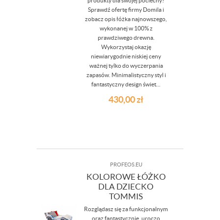
produkty dla swojej pociechy?
Sprawdź ofertę firmy Domila i
zobacz opis łóżka najnowszego,
wykonanej w 100% z
prawdziwego drewna.
Wykorzystaj okazję
niewiarygodnie niskiej ceny
ważnej tylko do wyczerpania
zapasów. Minimalistyczny styl i
fantastyczny design świet...
430,00
zł
PROFEOS.EU
KOLOROWE ŁÓŻKO
DLA DZIECKO
TOMMIS
Rozglądasz się za funkcjonalnym
oraz fantastycznie, uroczo