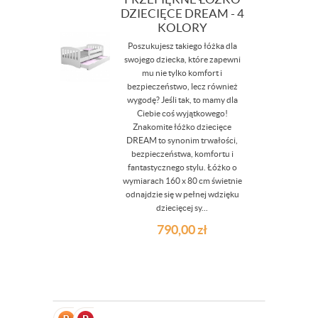
DZIECIĘCE DREAM - 4
KOLORY
Poszukujesz takiego łóżka dla
swojego dziecka, które zapewni
mu nie tylko komfort i
bezpieczeństwo, lecz również
wygodę? Jeśli tak, to mamy dla
Ciebie coś wyjątkowego!
Znakomite łóżko dziecięce
DREAM to synonim trwałości,
bezpieczeństwa, komfortu i
fantastycznego stylu. Łóżko o
wymiarach 160 x 80 cm świetnie
odnajdzie się w pełnej wdzięku
dziecięcej sy...
790,00
zł