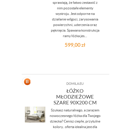
sprawiają, że łatwo zestawić z
nim pozostałe elementy
wystroju. Jest odporne na
działanie wilgoci, zarysowania
powierzchni, uderzenia oraz
pęknięcia. Spawana konstrukcja
ramy łóżka jes...
599,00
zł
DOMILA.EU
ŁÓŻKO
MŁODZIEŻOWE
SZARE 90X200 CM
Szukasz naturalnego, a zarazem
nowoczesnego łóżka dla Twojego
dziecka? Cenisz ciepłe, przytulne
kolory.. oferta idealna jest dla