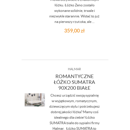
łóżku. Łóżko Zeno zostało
wykonane solidnie, trwale i
niezwykle starannie. Widać to już
na pierwszy rzut oka, ale ...
359,00
zł
HALMAR
ROMANTYCZNE
ŁÓŻKO SUMATRA
90X200 BIAŁE
Chcesz urządzić swoją sypialnię
w wyjątkowym, romatycznym,
dziewczęcym stylu i potrzebujesz
dobrej jakości łóżka? Mamy coś
idealnego dla ciebie! Łóżko
SUMATRA białe do sypialni firmy
Halmar. Łóżko SUMATRA to