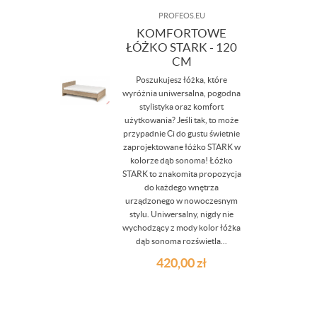
PROFEOS.EU
KOMFORTOWE
ŁÓŻKO STARK - 120
CM
Poszukujesz łóżka, które
wyróżnia uniwersalna, pogodna
stylistyka oraz komfort
użytkowania? Jeśli tak, to może
przypadnie Ci do gustu świetnie
zaprojektowane łóżko STARK w
kolorze dąb sonoma! Łóżko
STARK to znakomita propozycja
do każdego wnętrza
urządzonego w nowoczesnym
stylu. Uniwersalny, nigdy nie
wychodzący z mody kolor łóżka
dąb sonoma rozświetla...
420,00
zł