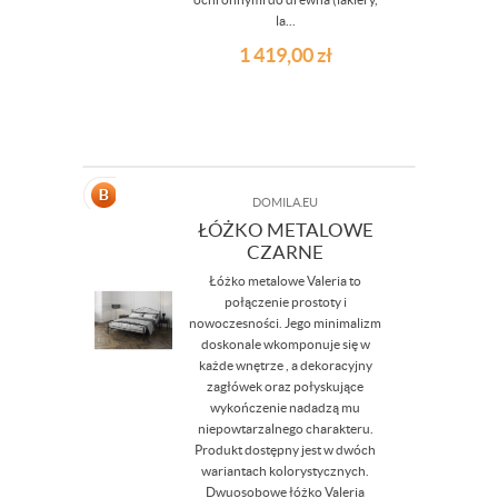
la...
1 419,00
zł
DOMILA.EU
ŁÓŻKO METALOWE
CZARNE
Łóżko metalowe Valeria to
połączenie prostoty i
nowoczesności. Jego minimalizm
doskonale wkomponuje się w
każde wnętrze , a dekoracyjny
zagłówek oraz połyskujące
wykończenie nadadzą mu
niepowtarzalnego charakteru.
Produkt dostępny jest w dwóch
wariantach kolorystycznych.
Dwuosobowe łóżko Valeria