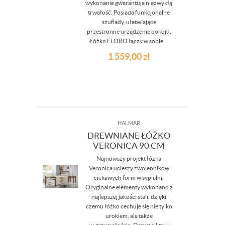
wykonanie gwarantuje niezwykłą
trwałość. Posiada funkcjonalne
szuflady, ułatwiające
przestronne urządzenie pokoju.
Łóżko FLORO łączy w sobie ...
1 559,00
zł
HALMAR
DREWNIANE ŁÓŻKO
VERONICA 90 CM
Najnowszy projekt łóżka
Veronica ucieszy zwolenników
ciekawych form w sypialni.
Oryginalne elementy wykonano z
najlepszej jakości stali, dzięki
czemu łóżko cechuje się nie tylko
urokiem, ale także