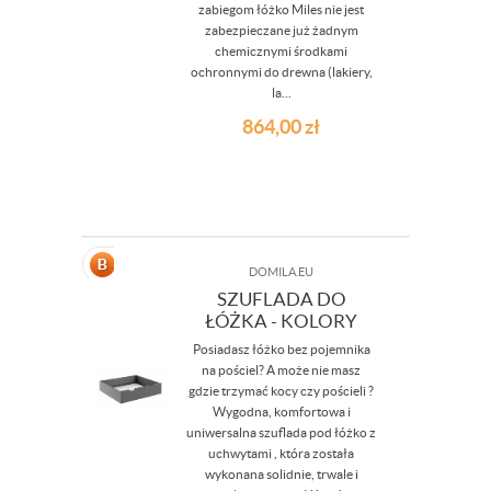
zabiegom łóżko Miles nie jest
zabezpieczane już żadnym
chemicznymi środkami
ochronnymi do drewna (lakiery,
la...
864,00
zł
DOMILA.EU
SZUFLADA DO
ŁÓŻKA - KOLORY
Posiadasz łóżko bez pojemnika
na pościel? A może nie masz
gdzie trzymać kocy czy pościeli ?
Wygodna, komfortowa i
uniwersalna szuflada pod łóżko z
uchwytami , która została
wykonana solidnie, trwale i