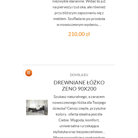
niezwykle starannie. Widać to już
na pierwszy rzut oka, ale również
przy bliższym zapoznaniu się z
meblem. Szuflada to po prostota
w nowoczesnym wydaniu,...
210,00
zł
DOMILA.EU
DREWNIANE ŁÓŻKO
ZENO 90X200
Szukasz naturalnego, a zarazem
nowoczesnego łóżka dla Twojego
dziecka? Cenisz ciepłe, przytulne
kolory.. oferta idealna jest dla
Ciebie. Wygoda, komfort,
uniwersalna i urzekająca
stylistyka oraz bezpieczeństwo…
Mowa oczywiście o znakomitym