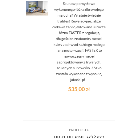
Szukasz pomysłowo
wykonanego łóżka dla swojego
malucha? Właśnie świetnie
trafiłeś! Rewelacyjne, jakże
ciekawe zaprojektowane i urocze
łóżko FASTER z regulacją
długości to znakomity mebel,
który zachwyci każdego małego
fana motoryzacji. FASTER to
nowoczesny mebel
zaprojektowany z trwałych,
solidnych surowców. Łóżko
zostało wykonane z wysokiej
jakości pł...
535,00
zł
PROFEOS.EU
PRZEPIĘKNE ŁÓŻKO