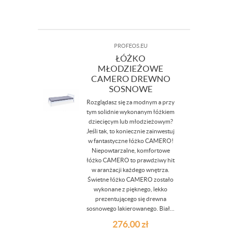
PROFEOS.EU
ŁÓŻKO
MŁODZIEŻOWE
CAMERO DREWNO
SOSNOWE
Rozglądasz się za modnym a przy
tym solidnie wykonanym łóżkiem
dziecięcym lub młodzieżowym?
Jeśli tak, to koniecznie zainwestuj
w fantastyczne łóżko CAMERO!
Niepowtarzalne, komfortowe
łóżko CAMERO to prawdziwy hit
w aranżacji każdego wnętrza.
Świetne łóżko CAMERO zostało
wykonane z pięknego, lekko
prezentującego się drewna
sosnowego lakierowanego. Biał...
276,00
zł