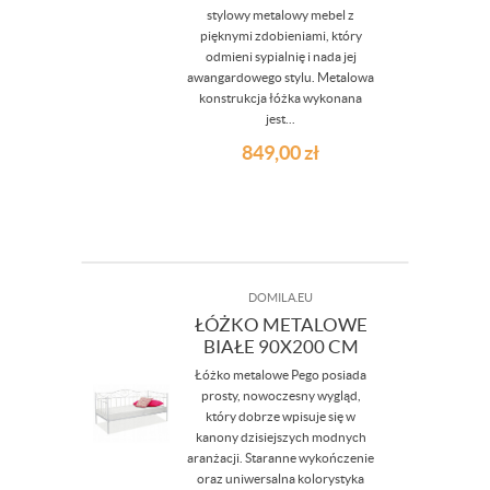
stylowy metalowy mebel z
pięknymi zdobieniami, który
odmieni sypialnię i nada jej
awangardowego stylu. Metalowa
konstrukcja łóżka wykonana
jest...
849,00
zł
DOMILA.EU
ŁÓŻKO METALOWE
BIAŁE 90X200 CM
Łóżko metalowe Pego posiada
prosty, nowoczesny wygląd,
który dobrze wpisuje się w
kanony dzisiejszych modnych
aranżacji. Staranne wykończenie
oraz uniwersalna kolorystyka