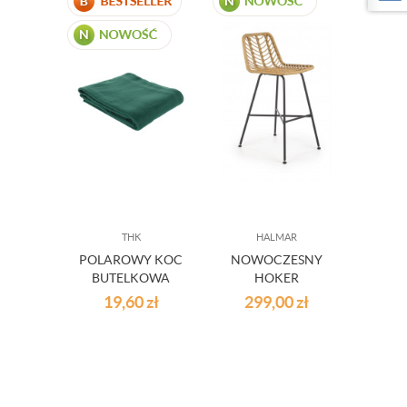
THK
HALMAR
POLAROWY KOC
NOWOCZESNY
BUTELKOWA
HOKER
ZIELEŃ
19,60
zł
299,00
zł