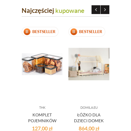
Najczęściej
kupowane
THK
DOMILA.EU
KOMPLET
ŁÓŻKO DLA
ZE
POJEMNIKÓW
DZIECI DOMEK
POJ
DO
NA ŻY
127,00
zł
864,00
zł
10