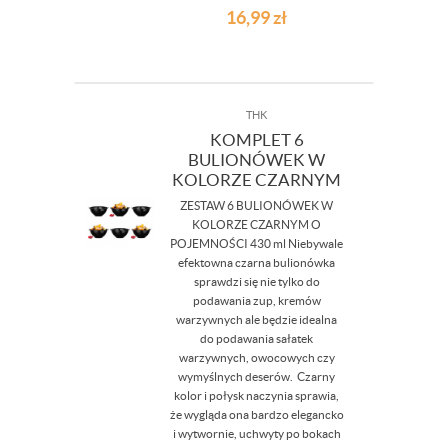
16,99
zł
THK
KOMPLET 6
BULIONÓWEK W
KOLORZE CZARNYM
ZESTAW 6 BULIONÓWEK W
KOLORZE CZARNYM O
POJEMNOŚCI 430 ml Niebywale
efektowna czarna bulionówka
sprawdzi się nie tylko do
podawania zup, kremów
warzywnych ale będzie idealna
do podawania sałatek
warzywnych, owocowych czy
wymyślnych deserów. Czarny
kolor i połysk naczynia sprawia,
że wygląda ona bardzo elegancko
i wytwornie, uchwyty po bokach