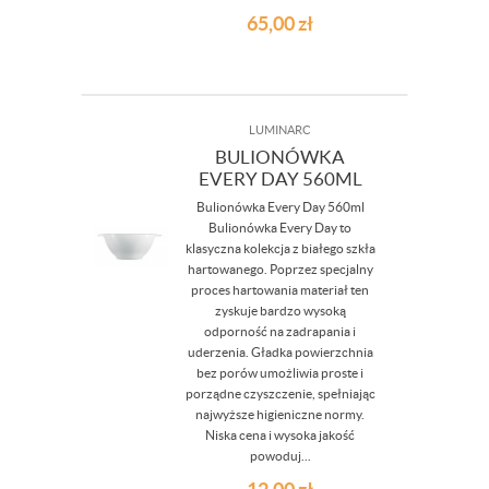
65,00
zł
LUMINARC
BULIONÓWKA
EVERY DAY 560ML
Bulionówka Every Day 560ml
Bulionówka Every Day to
klasyczna kolekcja z białego szkła
hartowanego. Poprzez specjalny
proces hartowania materiał ten
zyskuje bardzo wysoką
odporność na zadrapania i
uderzenia. Gładka powierzchnia
bez porów umożliwia proste i
porządne czyszczenie, spełniając
najwyższe higieniczne normy.
Niska cena i wysoka jakość
powoduj...