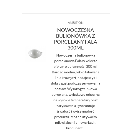
AMBITION
NOWOCZESNA
BULIONÓWKA Z
PORCELANY FALA
300ML
Nowoczesna bulionówka
porcelanowa Fala w kolorze
białym o pojemności 300 ml.
Bardzo modna, lekko falowana
linia krawędzi, nadaje szyk i
dobry gust podczas serwowania
potraw. Wysokogatunkowa
porcelana, wyjątkowo odporna
na wysokie temperatury oraz
zarysowania, gwarantuje
trwałość i wytrzymałość
produktu. Można używać w
mikrofalach i zmywarkach.
Producent...