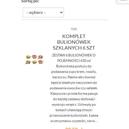
Sortuj po:
THK
KOMPLET
BULIONÓWEK
SZKLANYCH 6 SZT
ZESTAW 6 BULIONÓWEK O
POJEMNOŚCI 430 ml
Bulionówka posłuży do
podawania zupy krem, rosołu,
barszczu, flaków ale również
będzie idealnym naczyniem do
podawania owoców czy sałatek.
Klasyczna i prosta forma pasuje
do każdej zastawy stołowej i
wystroju wnętrz. Uchwyty po
bokach ułatwiają chwyt i
przenoszenie bulionówki. Łatwa
w utrzymaniu czystości, nie w...