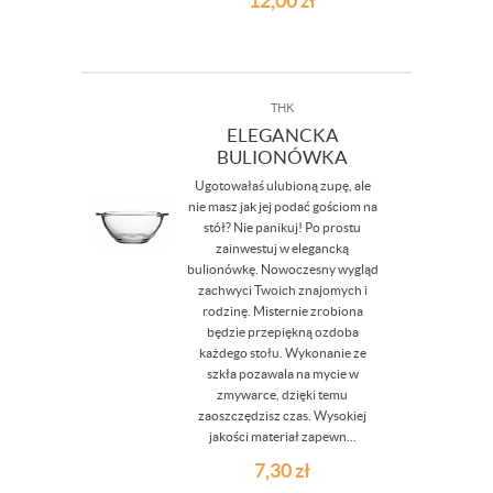
12,00
zł
THK
ELEGANCKA
BULIONÓWKA
Ugotowałaś ulubioną zupę, ale
nie masz jak jej podać gościom na
stół? Nie panikuj! Po prostu
zainwestuj w elegancką
bulionówkę. Nowoczesny wygląd
zachwyci Twoich znajomych i
rodzinę. Misternie zrobiona
będzie przepiękną ozdoba
każdego stołu. Wykonanie ze
szkła pozawala na mycie w
zmywarce, dzięki temu
zaoszczędzisz czas. Wysokiej
jakości materiał zapewn...
7,30
zł