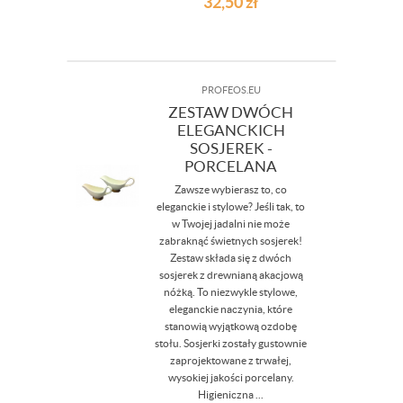
32,50
zł
PROFEOS.EU
ZESTAW DWÓCH
ELEGANCKICH
SOSJEREK -
PORCELANA
Zawsze wybierasz to, co
eleganckie i stylowe? Jeśli tak, to
w Twojej jadalni nie może
zabraknąć świetnych sosjerek!
Zestaw składa się z dwóch
sosjerek z drewnianą akacjową
nóżką. To niezwykle stylowe,
eleganckie naczynia, które
stanowią wyjątkową ozdobę
stołu. Sosjerki zostały gustownie
zaprojektowane z trwałej,
wysokiej jakości porcelany.
Higieniczna ...