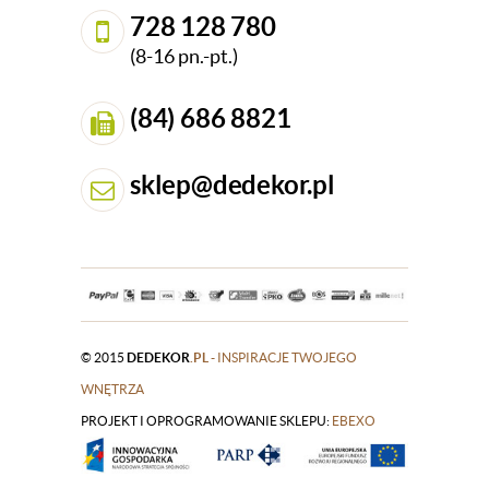
728 128 780
(8-16 pn.-pt.)
(84) 686 8821
sklep@dedekor.pl
© 2015
DEDEKOR
.PL
- INSPIRACJE TWOJEGO
WNĘTRZA
PROJEKT I OPROGRAMOWANIE SKLEPU:
|
EBEXO