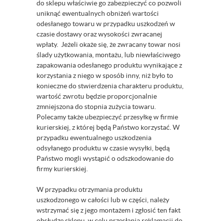
do sklepu właściwie go zabezpieczyć co pozwoli
uniknąć ewentualnych obniżeń wartości
odesłanego towaru w przypadku uszkodzeń w
czasie dostawy oraz wysokości zwracanej
wpłaty. Jeżeli okaże się, że zwracany towar nosi
ślady użytkowania, montażu, lub niewłaściwego
zapakowania odesłanego produktu wynikające z
korzystania z niego w sposób inny, niż było to
konieczne do stwierdzenia charakteru produktu,
wartość zwrotu będzie proporcjonalnie
zmniejszona do stopnia zużycia towaru.
Polecamy także ubezpieczyć przesyłkę w firmie
kurierskiej, z której będą Państwo korzystać. W
przypadku ewentualnego uszkodzenia
odsyłanego produktu w czasie wysyłki, będą
Państwo mogli wystąpić o odszkodowanie do
firmy kurierskiej.
W przypadku otrzymania produktu
uszkodzonego w całości lub w części, należy
wstrzymać się z jego montażem i zgłosić ten fakt
obsłudze sklepu, w celu przesłania reklamacji do