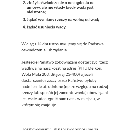
złożyć oświadczenie o odstąpieniu od
umowy, ale nie wtedy kiedy wada jest
nieistotna;
żądać wymiany rzeczy na wolną od wad;
żądać usunięcia wady.
W ciągu 14 dni ustosunkujemy się do Państwa
oświadczenia lub żądania.
Jesteście Państwo zobowiązani dostarczyć rzecz
wadliwą na nasz koszt na adres (PHU Delkon,
Wola Mała 203, Biłgoraj 23-400) a jeżeli
dostarczenie rzeczy przez Państwo byłoby
nadmiernie utrudnione (np. ze względu na rodzaj
rzeczy lub sposób jej zamontowania) obowiązani
jesteście udostępnić nam rzecz w miejscu, w
którym się znajduje.
Koszty wymiany lub naprawy ponosi my, za