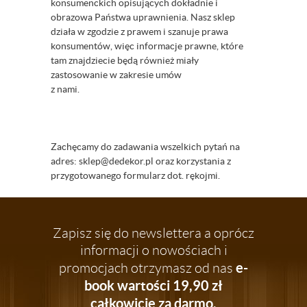
konsumenckich opisujących dokładnie i
obrazowa Państwa uprawnienia. Nasz sklep
działa w zgodzie z prawem i szanuje prawa
konsumentów, więc informacje prawne, które
tam znajdziecie będą również miały
zastosowanie w zakresie umów
z nami.
Zachęcamy do zadawania wszelkich pytań na
adres: sklep@dedekor.pl
oraz korzystania z
przygotowanego formularz dot. rękojmi.
Zapisz się do newslettera a oprócz
informacji o nowościach i
e-
promocjach otrzymasz od nas
book wartości 19,90 zł
całkowicie za darmo.