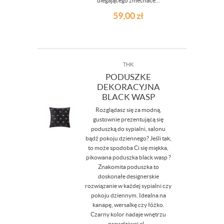
ulegającego zmechace...
59,00
zł
THK
PODUSZKE
DEKORACYJNA
BLACK WASP
Rozglądasz się za modną,
gustownie prezentującą się
poduszką do sypialni, salonu
bądź pokoju dziennego? Jeśli tak,
to może spodoba Ci się miękka,
pikowana poduszka black wasp ?
Znakomita poduszka to
doskonałe designerskie
rozwiązanie w każdej sypialni czy
pokoju dziennym. Idealna na
kanapę, wersalkę czy łóżko.
Czarny kolor nadaje wnętrzu
prawdziwej el...