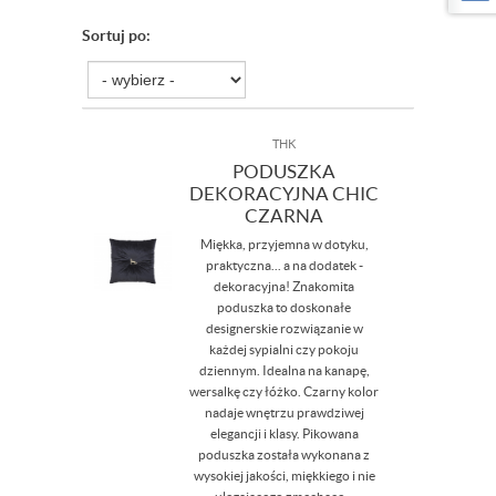
Sortuj po:
THK
PODUSZKA
DEKORACYJNA CHIC
CZARNA
Miękka, przyjemna w dotyku,
praktyczna... a na dodatek -
dekoracyjna! Znakomita
poduszka to doskonałe
designerskie rozwiązanie w
każdej sypialni czy pokoju
dziennym. Idealna na kanapę,
wersalkę czy łóżko. Czarny kolor
nadaje wnętrzu prawdziwej
elegancji i klasy. Pikowana
poduszka została wykonana z
wysokiej jakości, miękkiego i nie