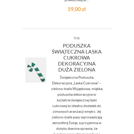
59,00
zł
THK
PODUSZKA
ŚWIĄTECZNA LASKA
CUKROWA
DEKORACYJNA
DUŻA ZIELONA
Świąteczna Poduszka
Dekoracyjna „Laska Cukrowa” –
zielono-biała Wyjątkowa, miękka
poduszka dekoracyjna w
kształcie świątecznej laski
cukrowej to idealny dodatek do
zimowych aranżacji wnętrz. Jej
zielono-białe pasy wprowadzają
atmosferę Świąt, a przyjemna w
dotyku tkanina sprawia, że