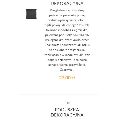
DEKORACYJNA
Rozglądasz się za modną,
gustownie prezentującą się
poduszką do sypialni, salonu
bądź pokoju dziennego? Jeśli tak,
to może spodoba Ci się miękka,
pikowana poduszka MONTANA
w eleganckim, czarnym kolorze!
Znakomita poduszka MONTANA
to doskonałe designerskie
rozwiązanie w każdej sypialni czy
pokoju dziennym. Idealna na
kanapę, wersalkę czy łóżko.
Czarny k...
27,00
zł
THK
PODUSZKA
DEKORACYJNA