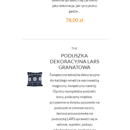
świetnie sprawdzi się zarówno
jako dekoracja, jak i przytulny
gadże...
78,00
zł
THK
PODUSZKA
DEKORACYJNA LARS
GRANATOWA
Świąteczne tekstylia dekoracyjne
do każdego wnętrza wprowadzą
magiczny, świąteczny nastrój.
Oprócz kompletów pościeli i
kocy, polecamy miękkie,
przyjemne w dotyku poszewki na
poduszki w zimowe wzory.
Jasnoszara poszewka na
poduszkę LARS sprawdzi się w
salonie, sypialni, pokoju
młodzieżowym, zarówno na