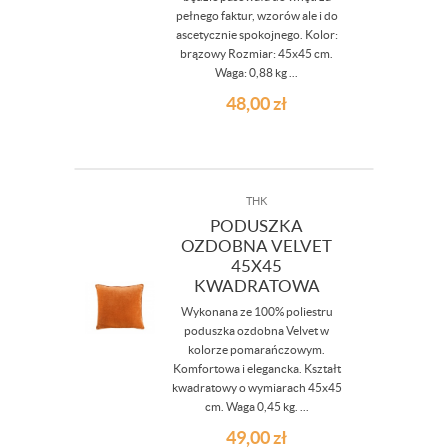
pełnego faktur, wzorów ale i do
ascetycznie spokojnego. Kolor:
brązowy Rozmiar: 45x45 cm.
Waga: 0,88 kg ...
48,00
zł
THK
PODUSZKA
OZDOBNA VELVET
45X45
KWADRATOWA
Wykonana ze 100% poliestru
poduszka ozdobna Velvet w
kolorze pomarańczowym.
Komfortowa i elegancka. Kształt
kwadratowy o wymiarach 45x45
cm. Waga 0,45 kg. ...
49,00
zł