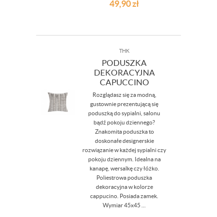
49,90
zł
THK
PODUSZKA
DEKORACYJNA
CAPUCCINO
Rozglądasz się za modną,
gustownie prezentującą się
poduszką do sypialni, salonu
bądź pokoju dziennego?
Znakomita poduszka to
doskonałe designerskie
rozwiązanie w każdej sypialni czy
pokoju dziennym. Idealna na
kanapę, wersalkę czy łóżko.
Poliestrowa poduszka
dekoracyjna w kolorze
cappucino. Posiada zamek.
Wymiar 45x45 ...