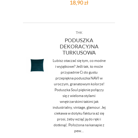
18,90
zł
THK
PODUSZKA
DEKORACYJNA
TURKUSOWA
Lubisz otaczać się tym, co modne
i wyjątkowe? Jeśli tak, to może
przypadnie Ci do gustu
przepiękna poduszka NAVI w
uroczym, granatowym kolorze!
Poduszka Soul pięknie połączy
się z wieloma stylami
wnętrzarskimi takimi jak
industrialny, vintage, glamour. Jej
ciekawa w dotyku faktura aż się
prosi, żeby wziąć ją do ręki i
dotknąć. Położona na kanapie z
pew...