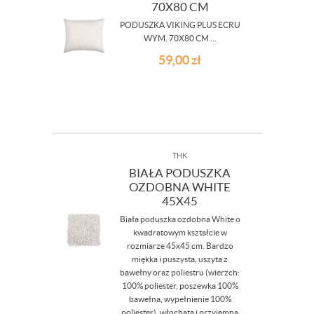
70X80 CM
PODUSZKA VIKING PLUS ECRU
WYM. 70X80 CM ...
59,00
zł
THK
BIAŁA PODUSZKA
OZDOBNA WHITE
45X45
Biała poduszka ozdobna White o
kwadratowym kształcie w
rozmiarze 45x45 cm. Bardzo
miękka i puszysta, uszyta z
bawełny oraz poliestru (wierzch:
100% poliester, poszewka 100%
bawełna, wypełnienie 100%
poliester), włochata i przyjemna