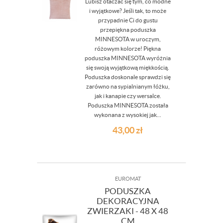
Lubisz otaczać się tym, co modne
i wyjątkowe? Jeśli tak, to może
przypadnie Ci do gustu
przepiękna poduszka
MINNESOTA w uroczym,
różowym kolorze! Piękna
poduszka MINNESOTA wyróżnia
się swoją wyjątkową miękkością.
Poduszka doskonale sprawdzi się
zarówno na sypialnianym łóżku,
jak i kanapie czy wersalce.
Poduszka MINNESOTA została
wykonana z wysokiej jak...
43,00
zł
EUROMAT
PODUSZKA
DEKORACYJNA
ZWIERZAKI - 48 X 48
CM