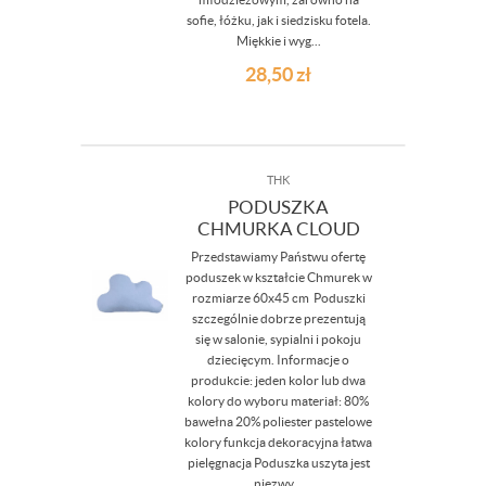
sofie, łóżku, jak i siedzisku fotela.
Miękkie i wyg...
28,50
zł
THK
PODUSZKA
CHMURKA CLOUD
Przedstawiamy Państwu ofertę
poduszek w kształcie Chmurek w
rozmiarze 60x45 cm Poduszki
szczególnie dobrze prezentują
się w salonie, sypialni i pokoju
dziecięcym. Informacje o
produkcie: jeden kolor lub dwa
kolory do wyboru materiał: 80%
bawełna 20% poliester pastelowe
kolory funkcja dekoracyjna łatwa
pielęgnacja Poduszka uszyta jest
niezwy...