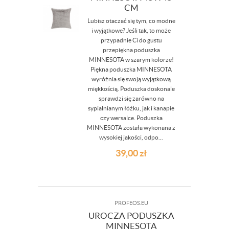
CM
Lubisz otaczać się tym, co modne
i wyjątkowe? Jeśli tak, to może
przypadnie Ci do gustu
przepiękna poduszka
MINNESOTA w szarym kolorze!
Piękna poduszka MINNESOTA
wyróżnia się swoją wyjątkową
miękkością. Poduszka doskonale
sprawdzi się zarówno na
sypialnianym łóżku, jak i kanapie
czy wersalce. Poduszka
MINNESOTA została wykonana z
wysokiej jakości, odpo...
39,00
zł
PROFEOS.EU
UROCZA PODUSZKA
MINNESOTA