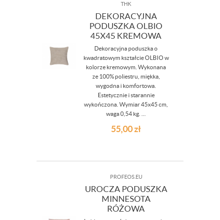
THK
DEKORACYJNA
PODUSZKA OLBIO
45X45 KREMOWA
Dekoracyjna poduszka o
kwadratowym kształcie OLBIO w
kolorze kremowym. Wykonana
ze 100% poliestru, miękka,
wygodna i komfortowa.
Estetycznie i starannie
wykończona. Wymiar 45x45 cm,
waga 0,54 kg. ...
55,00
zł
PROFEOS.EU
UROCZA PODUSZKA
MINNESOTA
RÓŻOWA