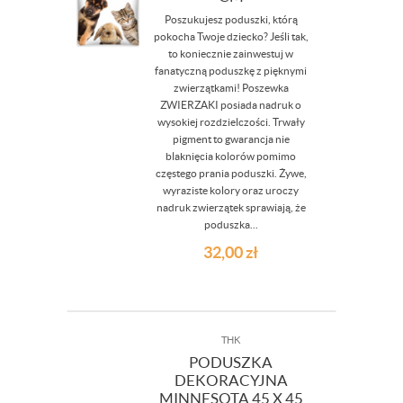
Poszukujesz poduszki, którą
pokocha Twoje dziecko? Jeśli tak,
to koniecznie zainwestuj w
fanatyczną poduszkę z pięknymi
zwierzątkami! Poszewka
ZWIERZAKI posiada nadruk o
wysokiej rozdzielczości. Trwały
pigment to gwarancja nie
blaknięcia kolorów pomimo
częstego prania poduszki. Żywe,
wyraziste kolory oraz uroczy
nadruk zwierzątek sprawiają, że
poduszka...
32,00
zł
THK
PODUSZKA
DEKORACYJNA
MINNESOTA 45 X 45