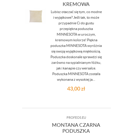
KREMOWA
Lubisz otaczać się tym, co modne
i wyjątkowe? Jeśli tak, to może
przypadnie Ci do gustu
przepiękna poduszka
MINNESOTA w uroczym,
kremowym kolorze! Piękna
poduszka MINNESOTA wyróżnia
się swoją wyjątkową miękkością.
Poduszka doskonale sprawdzi się
zarówno na sypialnianym łóżku,
jak i kanapie czy wersalce.
Poduszka MINNESOTA została
wykonana z wysokiej ja...
43,00
zł
PROFEOS.EU
MONTANA CZARNA
PODUSZKA