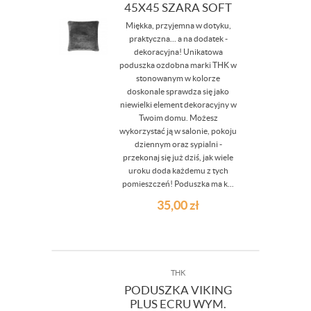
45X45 SZARA SOFT
Miękka, przyjemna w dotyku,
praktyczna... a na dodatek -
dekoracyjna! Unikatowa
poduszka ozdobna marki THK w
stonowanym w kolorze
doskonale sprawdza się jako
niewielki element dekoracyjny w
Twoim domu. Możesz
wykorzystać ją w salonie, pokoju
dziennym oraz sypialni -
przekonaj się już dziś, jak wiele
uroku doda każdemu z tych
pomieszczeń! Poduszka ma k...
35,00
zł
THK
PODUSZKA VIKING
PLUS ECRU WYM.