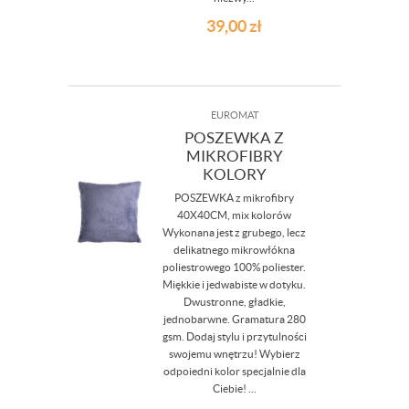
39,00
zł
EUROMAT
POSZEWKA Z
MIKROFIBRY
KOLORY
POSZEWKA z mikrofibry
40X40CM, mix kolorów
Wykonana jest z grubego, lecz
delikatnego mikrowłókna
poliestrowego 100% poliester.
Miękkie i jedwabiste w dotyku.
Dwustronne, gładkie,
jednobarwne. Gramatura 280
gsm. Dodaj stylu i przytulności
swojemu wnętrzu! Wybierz
odpoiedni kolor specjalnie dla
Ciebie! ...