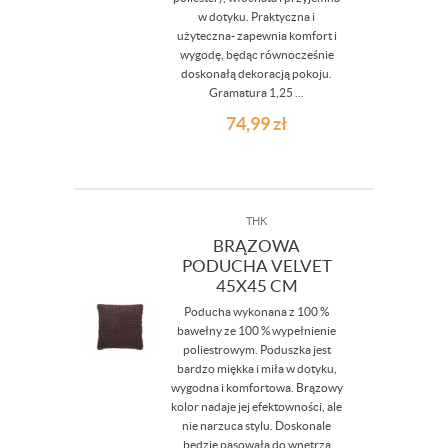
w dotyku. Praktyczna i
użyteczna- zapewnia komfort i
wygodę, będąc równocześnie
doskonałą dekoracją pokoju.
Gramatura 1,25 ...
74,99
zł
THK
BRĄZOWA
PODUCHA VELVET
45X45 CM
Poducha wykonana z 100 %
bawełny ze 100 % wypełnienie
poliestrowym. Poduszka jest
bardzo miękka i miła w dotyku,
wygodna i komfortowa. Brązowy
kolor nadaje jej efektowności, ale
nie narzuca stylu. Doskonale
będzie pasowała do wnętrza