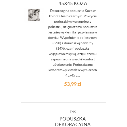
45X45 KOZA
Dekoracyjna poduszka Koza w
kolorze biało czarnym. Pokrycie
poduszki wykonane jest z
poliestru, dzięki czemu poduszka
jest niezwykle miła i przyjemna w
dotyku. Wypełnienie poliestrowe
(86%) z domieszką bawełny
(14%), czyni poduszkę
wyjątkowo miękką, dzięki czemu
zapewnia ona wysoki komfort
użytkowania. Poduszka ma
kwadratowy kształt o wymiarach
45x45 c...
53,99
zł
THK
PODUSZKA
DEKORACYJNA