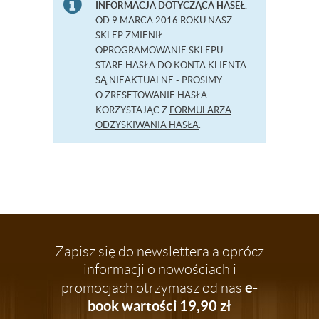
INFORMACJA DOTYCZĄCA HASEŁ.
OD 9 MARCA 2016 ROKU NASZ
SKLEP ZMIENIŁ
OPROGRAMOWANIE SKLEPU.
STARE HASŁA DO KONTA KLIENTA
SĄ NIEAKTUALNE - PROSIMY
O ZRESETOWANIE HASŁA
KORZYSTAJĄC Z
FORMULARZA
ODZYSKIWANIA HASŁA
.
Zapisz się do newslettera a oprócz
informacji o nowościach i
e-
promocjach otrzymasz od nas
book wartości 19,90 zł