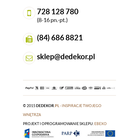
728 128 780
(8-16 pn.-pt.)
(84) 686 8821
sklep@dedekor.pl
© 2015
DEDEKOR
.PL
- INSPIRACJE TWOJEGO
WNĘTRZA
PROJEKT I OPROGRAMOWANIE SKLEPU:
|
EBEXO