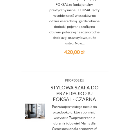
FOKSAL to funkcjonalny,
praktyczny mebel. FOKSAL łączy
w sobie: sześć wieszaków na
odzież wierzchnią i garderobiane
dodatki, pojemną szafkę na
obuwie, półeczkę na różnorodne
drobiazgi oraz stylowe, duże
lustro. Now...
420,00
zł
PROFEOS.EU
STYLOWA SZAFA DO
PRZEDPOKOJU
FOKSAL - CZARNA
Poszukujesz takiego mebla do
przedpokoju, który pomieści
wszystkie Twoje wierzchnie
ubrania i obuwie? Mamy dla
Ciebie doskonałą propozycję!