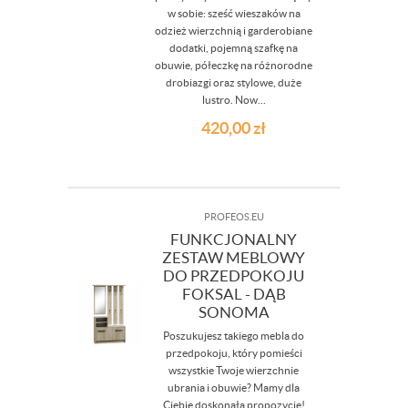
w sobie: sześć wieszaków na
odzież wierzchnią i garderobiane
dodatki, pojemną szafkę na
obuwie, półeczkę na różnorodne
drobiazgi oraz stylowe, duże
lustro. Now...
420,00
zł
PROFEOS.EU
FUNKCJONALNY
ZESTAW MEBLOWY
DO PRZEDPOKOJU
FOKSAL - DĄB
SONOMA
Poszukujesz takiego mebla do
przedpokoju, który pomieści
wszystkie Twoje wierzchnie
ubrania i obuwie? Mamy dla
Ciebie doskonałą propozycję!