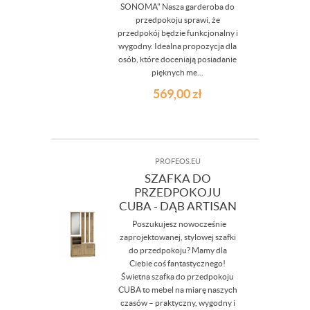
SONOMA" Nasza garderoba do
przedpokoju sprawi, że
przedpokój będzie funkcjonalny i
wygodny. Idealna propozycja dla
osób, które doceniają posiadanie
pięknych me...
569,00
zł
PROFEOS.EU
SZAFKA DO
PRZEDPOKOJU
CUBA - DĄB ARTISAN
Poszukujesz nowocześnie
zaprojektowanej, stylowej szafki
do przedpokoju? Mamy dla
Ciebie coś fantastycznego!
Świetna szafka do przedpokoju
CUBA to mebel na miarę naszych
czasów – praktyczny, wygodny i