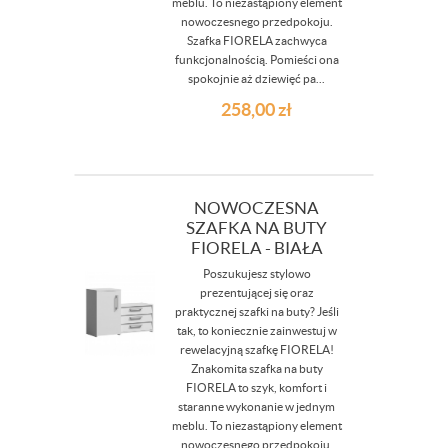
meblu. To niezastąpiony element
nowoczesnego przedpokoju.
Szafka FIORELA zachwyca
funkcjonalnością. Pomieści ona
spokojnie aż dziewięć pa...
258,00
zł
NOWOCZESNA
SZAFKA NA BUTY
FIORELA - BIAŁA
Poszukujesz stylowo
prezentującej się oraz
praktycznej szafki na buty? Jeśli
tak, to koniecznie zainwestuj w
rewelacyjną szafkę FIORELA!
Znakomita szafka na buty
FIORELA to szyk, komfort i
staranne wykonanie w jednym
meblu. To niezastąpiony element
nowoczesnego przedpokoju.