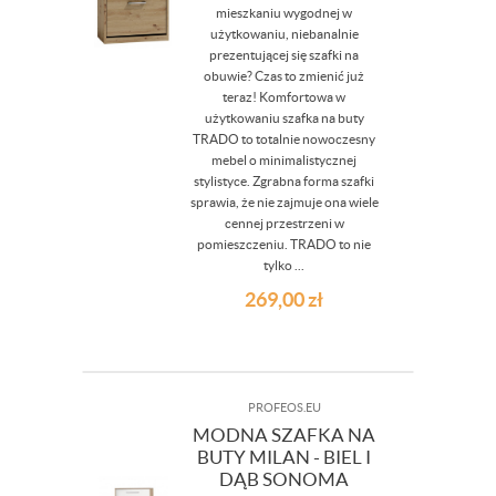
mieszkaniu wygodnej w
użytkowaniu, niebanalnie
prezentującej się szafki na
obuwie? Czas to zmienić już
teraz! Komfortowa w
użytkowaniu szafka na buty
TRADO to totalnie nowoczesny
mebel o minimalistycznej
stylistyce. Zgrabna forma szafki
sprawia, że nie zajmuje ona wiele
cennej przestrzeni w
pomieszczeniu. TRADO to nie
tylko ...
269,00
zł
PROFEOS.EU
MODNA SZAFKA NA
BUTY MILAN - BIEL I
DĄB SONOMA