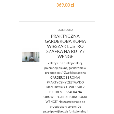
369,00
zł
DOMILA.EU
PRAKTYCZNA
GARDEROBA ROMA
WIESZAK LUSTRO
SZAFKA NA BUTY /
WENGE
Zależy ci na funkcjonalnej,
pojemnej i pięknej garderobie w
przedpokoju? Zwróć uwagę na
GARDEROBĘ ROMA!
PRAKTYCZNY ZESTAW DO
PRZEDPOKOJU WIESZAK Z
LUSTREM + SZAFKA NA
OBUWIE "GARDEROBA ROMA
WENGE" Nasza garderoba do
przedpokoju sprawi, że
przedpokój będzie funkcjonalny i