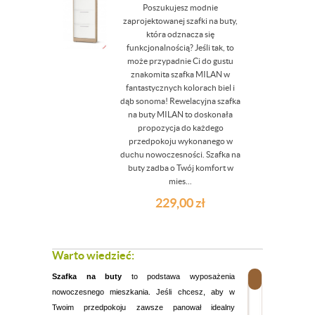
Poszukujesz modnie
zaprojektowanej szafki na buty,
która odznacza się
funkcjonalnością? Jeśli tak, to
może przypadnie Ci do gustu
znakomita szafka MILAN w
fantastycznych kolorach biel i
dąb sonoma! Rewelacyjna szafka
na buty MILAN to doskonała
propozycja do każdego
przedpokoju wykonanego w
duchu nowoczesności. Szafka na
buty zadba o Twój komfort w
mies...
229,00
zł
Warto wiedzieć:
Szafka na buty
to podstawa wyposażenia
nowoczesnego mieszkania. Jeśli chcesz, aby w
Twoim przedpokoju zawsze panował idealny