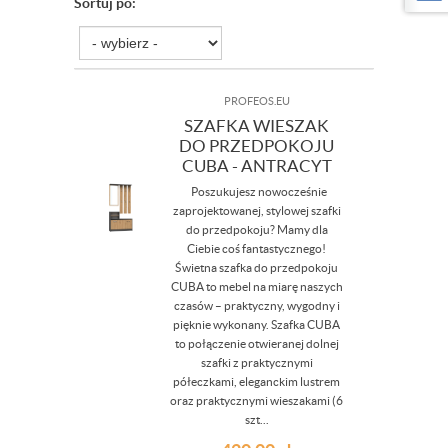
Sortuj po:
PROFEOS.EU
SZAFKA WIESZAK
DO PRZEDPOKOJU
CUBA - ANTRACYT
Poszukujesz nowocześnie
zaprojektowanej, stylowej szafki
do przedpokoju? Mamy dla
Ciebie coś fantastycznego!
Świetna szafka do przedpokoju
CUBA to mebel na miarę naszych
czasów – praktyczny, wygodny i
pięknie wykonany. Szafka CUBA
to połączenie otwieranej dolnej
szafki z praktycznymi
półeczkami, eleganckim lustrem
oraz praktycznymi wieszakami (6
szt...