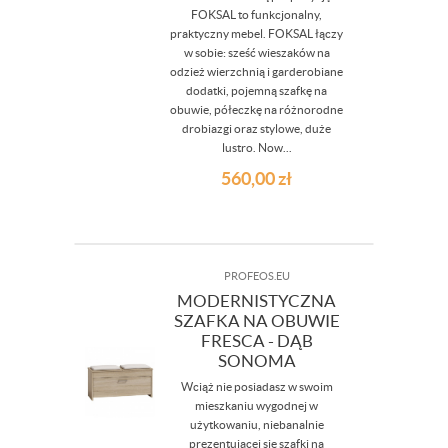
FOKSAL to funkcjonalny,
praktyczny mebel. FOKSAL łączy
w sobie: sześć wieszaków na
odzież wierzchnią i garderobiane
dodatki, pojemną szafkę na
obuwie, półeczkę na różnorodne
drobiazgi oraz stylowe, duże
lustro. Now...
560,00
zł
PROFEOS.EU
MODERNISTYCZNA
SZAFKA NA OBUWIE
FRESCA - DĄB
SONOMA
Wciąż nie posiadasz w swoim
mieszkaniu wygodnej w
użytkowaniu, niebanalnie
prezentującej się szafki na