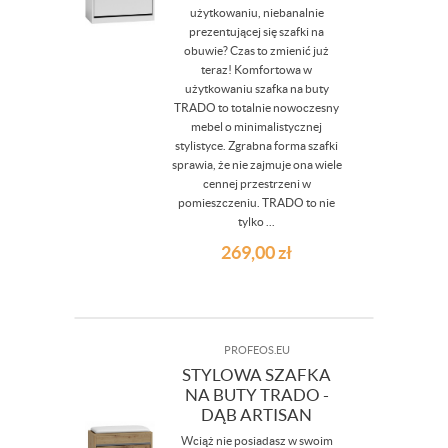
użytkowaniu, niebanalnie
prezentującej się szafki na
obuwie? Czas to zmienić już
teraz! Komfortowa w
użytkowaniu szafka na buty
TRADO to totalnie nowoczesny
mebel o minimalistycznej
stylistyce. Zgrabna forma szafki
sprawia, że nie zajmuje ona wiele
cennej przestrzeni w
pomieszczeniu. TRADO to nie
tylko ...
269,00
zł
PROFEOS.EU
STYLOWA SZAFKA
NA BUTY TRADO -
DĄB ARTISAN
Wciąż nie posiadasz w swoim