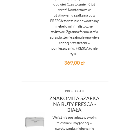
obuwie? Czas to zmienić już
teraz! Komfortowa w
użytkowaniu szafka na buty
FRESCA to totalnie nowoczesny
mebel o minimalistycznej
stylistyce. Zgrabna forma szafki
sprawia, że nie zajmuje ona wiele
cennej przestrzeni w
pomieszczeniu. FRESCA to nie
tylk...
369,00
zł
PROFEOS.EU
ZNAKOMITA SZAFKA
NA BUTY FRESCA -
BIAŁA
Wciąż nie posiadasz w swoim
mieszkaniu wygodnej w
użytkowaniu, niebanalnie