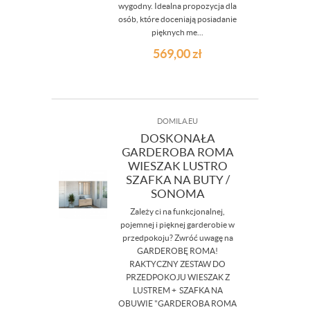
wygodny. Idealna propozycja dla
osób, które doceniają posiadanie
pięknych me...
569,00
zł
DOMILA.EU
DOSKONAŁA
GARDEROBA ROMA
WIESZAK LUSTRO
SZAFKA NA BUTY /
SONOMA
Zależy ci na funkcjonalnej,
pojemnej i pięknej garderobie w
przedpokoju? Zwróć uwagę na
GARDEROBĘ ROMA!
RAKTYCZNY ZESTAW DO
PRZEDPOKOJU WIESZAK Z
LUSTREM + SZAFKA NA
OBUWIE "GARDEROBA ROMA