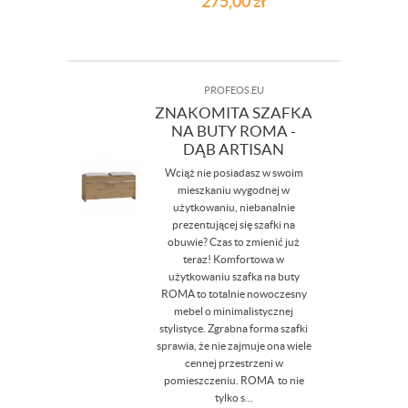
275,00
zł
PROFEOS.EU
ZNAKOMITA SZAFKA
NA BUTY ROMA -
DĄB ARTISAN
Wciąż nie posiadasz w swoim
mieszkaniu wygodnej w
użytkowaniu, niebanalnie
prezentującej się szafki na
obuwie? Czas to zmienić już
teraz! Komfortowa w
użytkowaniu szafka na buty
ROMA to totalnie nowoczesny
mebel o minimalistycznej
stylistyce. Zgrabna forma szafki
sprawia, że nie zajmuje ona wiele
cennej przestrzeni w
pomieszczeniu. ROMA to nie
tylko s...