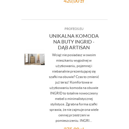
420,00
zł
PROFEOS.EU
UNIKALNA KOMODA
NA BUTY INGRID -
DĄB ARTISAN
Wciąż nie posiadasz w swoim
mieszkaniu wygodnej w
użytkowaniu, pojemnej i
niebanalnie prezentującej się
szafki na obuwie? Czas to zmienić
już teraz! Komfortowa w
użytkowaniu komoda na obuwie
INGRID to totalnie nowoczesny
mebel o minimalistycznej
stylistyce. Zgrabna forma szafki
sprawia, że nie zajmuje ona wiele
cennej przestrzeni w
pomieszczeniu. INGRI...