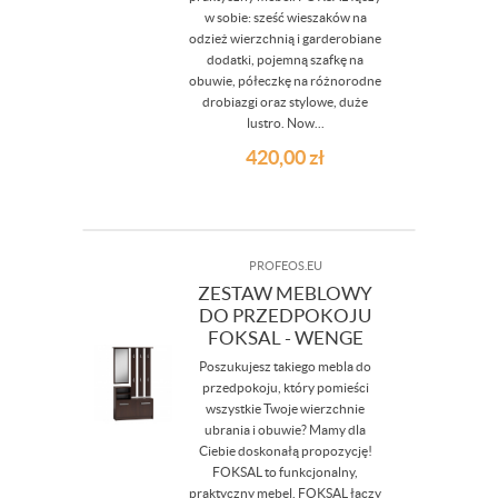
w sobie: sześć wieszaków na
odzież wierzchnią i garderobiane
dodatki, pojemną szafkę na
obuwie, półeczkę na różnorodne
drobiazgi oraz stylowe, duże
lustro. Now...
420,00
zł
PROFEOS.EU
ZESTAW MEBLOWY
DO PRZEDPOKOJU
FOKSAL - WENGE
Poszukujesz takiego mebla do
przedpokoju, który pomieści
wszystkie Twoje wierzchnie
ubrania i obuwie? Mamy dla
Ciebie doskonałą propozycję!
FOKSAL to funkcjonalny,
praktyczny mebel. FOKSAL łączy