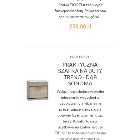
Szafka FIORELA zachwyca
funkcjonalnością. Pomieści ona
spokojnie aż dziewięć pa...
258,00
zł
PROFEOS.EU
PRAKTYCZNA
SZAFKA NA BUTY
TRENO - DĄB
SONOMA
Wciąż nie posiadasz w swoim
mieszkaniu wygodnej w
użytkowaniu, niebanalnie
prezentującej się szafki na
obuwie? Czas to zmienić już
teraz! Komfortowa w
użytkowaniu szafka na buty
TRENO to totalnie nowoczesny
mebel o minimalistycznej