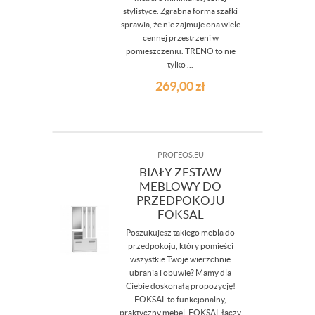
stylistyce. Zgrabna forma szafki
sprawia, że nie zajmuje ona wiele
cennej przestrzeni w
pomieszczeniu. TRENO to nie
tylko ...
269,00
zł
PROFEOS.EU
BIAŁY ZESTAW
MEBLOWY DO
PRZEDPOKOJU
FOKSAL
Poszukujesz takiego mebla do
przedpokoju, który pomieści
wszystkie Twoje wierzchnie
ubrania i obuwie? Mamy dla
Ciebie doskonałą propozycję!
FOKSAL to funkcjonalny,
praktyczny mebel. FOKSAL łączy