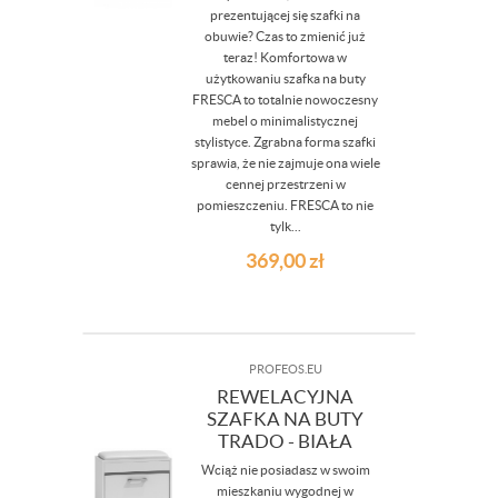
prezentującej się szafki na
obuwie? Czas to zmienić już
teraz! Komfortowa w
użytkowaniu szafka na buty
FRESCA to totalnie nowoczesny
mebel o minimalistycznej
stylistyce. Zgrabna forma szafki
sprawia, że nie zajmuje ona wiele
cennej przestrzeni w
pomieszczeniu. FRESCA to nie
tylk...
369,00
zł
PROFEOS.EU
REWELACYJNA
SZAFKA NA BUTY
TRADO - BIAŁA
Wciąż nie posiadasz w swoim
mieszkaniu wygodnej w