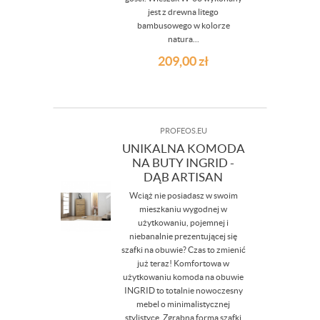
jest z drewna litego
bambusowego w kolorze
natura...
209,00
zł
PROFEOS.EU
UNIKALNA KOMODA
NA BUTY INGRID -
DĄB ARTISAN
Wciąż nie posiadasz w swoim
mieszkaniu wygodnej w
użytkowaniu, pojemnej i
niebanalnie prezentującej się
szafki na obuwie? Czas to zmienić
już teraz! Komfortowa w
użytkowaniu komoda na obuwie
INGRID to totalnie nowoczesny
mebel o minimalistycznej
stylistyce. Zgrabna forma szafki