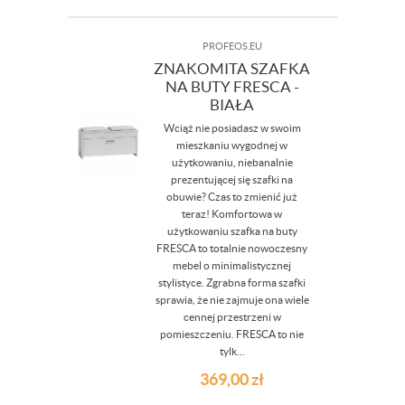
PROFEOS.EU
ZNAKOMITA SZAFKA
NA BUTY FRESCA -
BIAŁA
Wciąż nie posiadasz w swoim
mieszkaniu wygodnej w
użytkowaniu, niebanalnie
prezentującej się szafki na
obuwie? Czas to zmienić już
teraz! Komfortowa w
użytkowaniu szafka na buty
FRESCA to totalnie nowoczesny
mebel o minimalistycznej
stylistyce. Zgrabna forma szafki
sprawia, że nie zajmuje ona wiele
cennej przestrzeni w
pomieszczeniu. FRESCA to nie
tylk...
369,00
zł