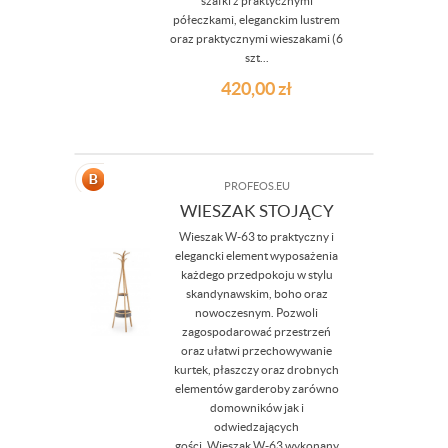
szafki z praktycznymi
półeczkami, eleganckim lustrem
oraz praktycznymi wieszakami (6
szt...
420,00
zł
PROFEOS.EU
WIESZAK STOJĄCY
Wieszak W-63 to praktyczny i
elegancki element wyposażenia
każdego przedpokoju w stylu
skandynawskim, boho oraz
nowoczesnym. Pozwoli
zagospodarować przestrzeń
oraz ułatwi przechowywanie
kurtek, płaszczy oraz drobnych
elementów garderoby zarówno
domowników jak i
odwiedzających
gości. Wieszak W-63 wykonany