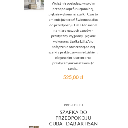
Wciąż nie posiadasz w swoim
przedpokoju funkcjonalnej,
pięknie wykonanej szafki! Czas to
zmienić już teraz! Świetna szafka
do przedpokoju LUIZA to mebel
na miarę naszych czasów –
praktyczny, wygodny i pięknie
wykonany. Szafka LUIZA to
połączenie otwieranej dolnej
szafki z praktycznym siedziskiem,
eleganckim lustrem oraz
praktycznymi wieszakami (6
sztuk...
525,00
zł
PROFEOS.EU
SZAFKA DO
PRZEDPOKOJU
CUBA - DĄB ARTISAN