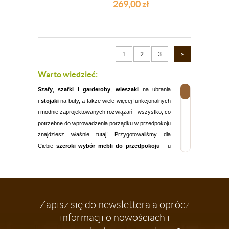
269,00
zł
1
2
3
>
Warto wiedzieć:
Szafy
,
szafki i garderoby
,
wieszaki
na ubrania
i
stojaki
na buty, a także wiele więcej funkcjonalnych
i modnie zaprojektowanych rozwiązań - wszystko, co
potrzebne do wprowadzenia porządku w przedpokoju
znajdziesz właśnie tutaj! Przygotowaliśmy dla
Ciebie
szeroki wybór mebli do przedpokoju
- u
nas wybierzesz wyposażenie, które spełni wszystkie
Twoje oczekiwania.
Szeroka oferta mebli do przedpokoju
Nasza oferta jest bardzo
różnorodna
. To
Zapisz się do newslettera a oprócz
bogactwo
modnego wzornictwa i
informacji o nowościach i
kolorów.
Wygodnie dopasujesz meble do stylu i