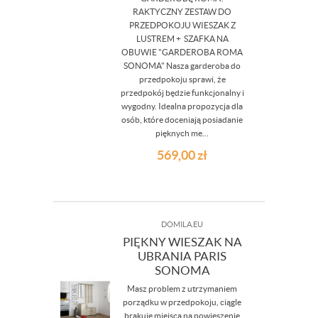
RAKTYCZNY ZESTAW DO
PRZEDPOKOJU WIESZAK Z
LUSTREM + SZAFKA NA
OBUWIE "GARDEROBA ROMA
SONOMA" Nasza garderoba do
przedpokoju sprawi, że
przedpokój będzie funkcjonalny i
wygodny. Idealna propozycja dla
osób, które doceniają posiadanie
pięknych me...
569,00
zł
DOMILA.EU
PIĘKNY WIESZAK NA
UBRANIA PARIS
SONOMA
Masz problem z utrzymaniem
porządku w przedpokoju, ciągle
brakuje miejsca na powieszenie