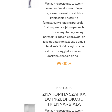
Wciąż nie posiadasz w swoim
mieszkaniu odpowiedniego
miejsca na parasole? Jeśli tak to
koniecznie postaw na
fantastyczny stojak na parasole!
Stylowy kosz stojak na parasole
to nowoczesny i funkcjonalny
parasolnik. Idealnie sprawdzi się
jako dodatek do każdego domu i
mieszkania. Solidne wykonanie,
estetyczny wygląd sprawia że
doskonale nadaje się na ...
99,00
zł
PROFEOS.EU
ZNAKOMITA SZAFKA
DO PRZEDPOKOJU
TRIENNA - BIAŁA
Wciąż nie posiadasz w swoim