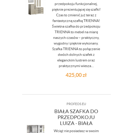
przedpokoju funkcjonalnej,
pięknie prezentującej się szafki!
Czas to zmienić już teraz z
fantastyczną szafką TRIENNA!
Świetna szafka do przedpokoju
TRIENNA to mebel na miarę
naszych czasów – praktyczny,
wygodny i pięknie wykonany.
Szafka TRIENNA to połączenie
dwóch dolnych szafek z
eleganckim lustrem oraz
praktycznymi wiesza...
425,00
zł
PROFEOS.EU
BIAŁA SZAFKA DO
PRZEDPOKOJU
LUIZA - BIAŁA
Wciąż nie posiadasz w swoim