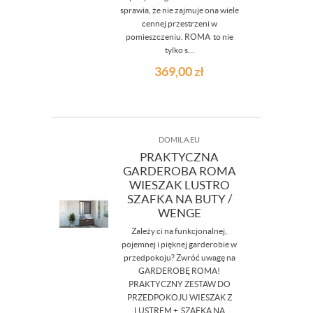
sprawia, że nie zajmuje ona wiele
cennej przestrzeni w
pomieszczeniu. ROMA to nie
tylko s...
369,00
zł
DOMILA.EU
PRAKTYCZNA
GARDEROBA ROMA
WIESZAK LUSTRO
SZAFKA NA BUTY /
WENGE
Zależy ci na funkcjonalnej,
pojemnej i pięknej garderobie w
przedpokoju? Zwróć uwagę na
GARDEROBĘ ROMA!
PRAKTYCZNY ZESTAW DO
PRZEDPOKOJU WIESZAK Z
LUSTREM + SZAFKA NA