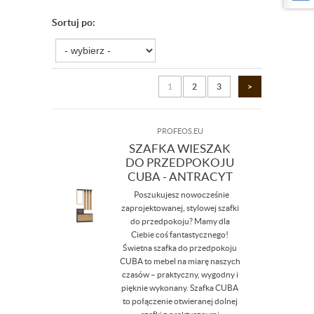
Sortuj po:
1
2
3
>
PROFEOS.EU
SZAFKA WIESZAK
DO PRZEDPOKOJU
CUBA - ANTRACYT
Poszukujesz nowocześnie
zaprojektowanej, stylowej szafki
do przedpokoju? Mamy dla
Ciebie coś fantastycznego!
Świetna szafka do przedpokoju
CUBA to mebel na miarę naszych
czasów – praktyczny, wygodny i
pięknie wykonany. Szafka CUBA
to połączenie otwieranej dolnej