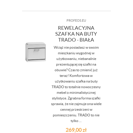
PROFEOS.EU
REWELACYJNA
SZAFKA NA BUTY
TRADO - BIAŁA
Wciąż nie posiadasz w swoim
mieszkaniu wygodnej w
użytkowaniu, niebanalnie
prezentującej się szafki na
obuwie? Czas to zmienić już
teraz! Komfortowa w
użytkowaniu szafka na buty
TRADO to totalnie nowoczesny
mebel o minimalistycznej
stylistyce. Zgrabna forma szafki
sprawia, że nie zajmuje ona wiele
cennej przestrzeni w
pomieszczeniu. TRADO to nie
tylko ...
269,00
zł