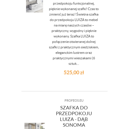
przedpokoju funkcjonalnej,
pięknie wykonanej szafki! Czas to
zmienić już teraz! Świetna szafka
do przedpokoju LUIZA to mebel
na miarę naszych czasów –
praktyczny, wygodny i pięknie
wykonany. Szafka LUIZA to
połączenie otwieranej dolnej
szafki z praktycznym siedziskiem,
eleganckim lustrem oraz
praktycznymi wieszakami (6
sztuk...
525,00
zł
PROFEOS.EU
SZAFKA DO
PRZEDPOKOJU
LUIZA - DĄB
SONOMA