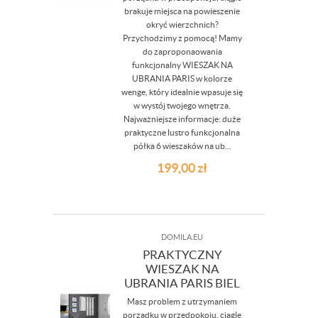
brakuje miejsca na powieszenie
okryć wierzchnich?
Przychodzimy z pomocą! Mamy
do zaproponaowania
funkcjonalny WIESZAK NA
UBRANIA PARIS w kolorze
wenge, który idealnie wpasuje się
w wystój twojego wnętrza.
Najważniejsze informacje: duże
praktyczne lustro funkcjonalna
półka 6 wieszaków na ub...
199,00
zł
DOMILA.EU
PRAKTYCZNY
WIESZAK NA
UBRANIA PARIS BIEL
Masz problem z utrzymaniem
porządku w przedpokoju, ciągle