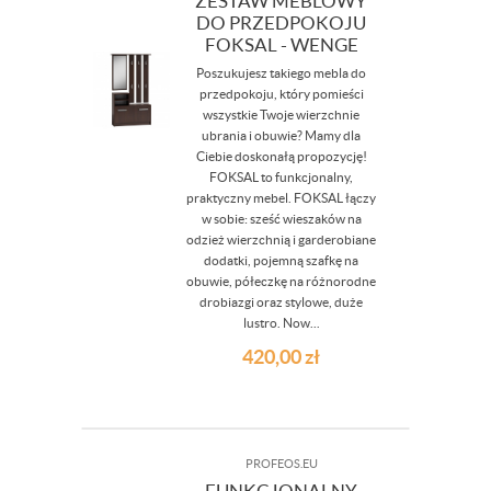
ZESTAW MEBLOWY
DO PRZEDPOKOJU
FOKSAL - WENGE
Poszukujesz takiego mebla do
przedpokoju, który pomieści
wszystkie Twoje wierzchnie
ubrania i obuwie? Mamy dla
Ciebie doskonałą propozycję!
FOKSAL to funkcjonalny,
praktyczny mebel. FOKSAL łączy
w sobie: sześć wieszaków na
odzież wierzchnią i garderobiane
dodatki, pojemną szafkę na
obuwie, półeczkę na różnorodne
drobiazgi oraz stylowe, duże
lustro. Now...
420,00
zł
PROFEOS.EU
FUNKCJONALNY