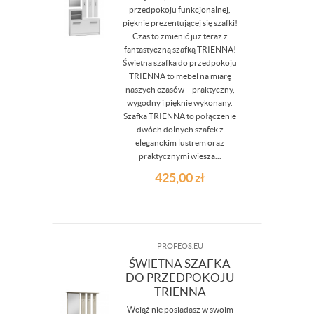
przedpokoju funkcjonalnej,
pięknie prezentującej się szafki!
Czas to zmienić już teraz z
fantastyczną szafką TRIENNA!
Świetna szafka do przedpokoju
TRIENNA to mebel na miarę
naszych czasów – praktyczny,
wygodny i pięknie wykonany.
Szafka TRIENNA to połączenie
dwóch dolnych szafek z
eleganckim lustrem oraz
praktycznymi wiesza...
425,00
zł
PROFEOS.EU
ŚWIETNA SZAFKA
DO PRZEDPOKOJU
TRIENNA
Wciąż nie posiadasz w swoim