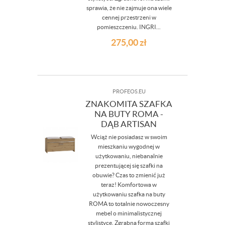
sprawia, że nie zajmuje ona wiele
cennej przestrzeni w
pomieszczeniu. INGRI...
275,00
zł
PROFEOS.EU
ZNAKOMITA SZAFKA
NA BUTY ROMA -
DĄB ARTISAN
Wciąż nie posiadasz w swoim
mieszkaniu wygodnej w
użytkowaniu, niebanalnie
prezentującej się szafki na
obuwie? Czas to zmienić już
teraz! Komfortowa w
użytkowaniu szafka na buty
ROMA to totalnie nowoczesny
mebel o minimalistycznej
stylistyce. Zgrabna forma szafki