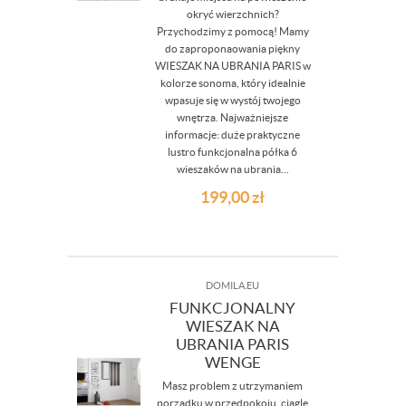
okryć wierzchnich?
Przychodzimy z pomocą! Mamy
do zaproponaowania piękny
WIESZAK NA UBRANIA PARIS w
kolorze sonoma, który idealnie
wpasuje się w wystój twojego
wnętrza. Najważniejsze
informacje: duże praktyczne
lustro funkcjonalna półka 6
wieszaków na ubrania...
199,00
zł
DOMILA.EU
FUNKCJONALNY
WIESZAK NA
UBRANIA PARIS
WENGE
Masz problem z utrzymaniem
porządku w przedpokoju, ciągle