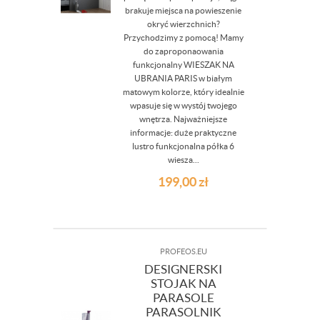
brakuje miejsca na powieszenie
okryć wierzchnich?
Przychodzimy z pomocą! Mamy
do zaproponaowania
funkcjonalny WIESZAK NA
UBRANIA PARIS w białym
matowym kolorze, który idealnie
wpasuje się w wystój twojego
wnętrza. Najważniejsze
informacje: duże praktyczne
lustro funkcjonalna półka 6
wiesza...
199,00
zł
PROFEOS.EU
DESIGNERSKI
STOJAK NA
PARASOLE
PARASOLNIK