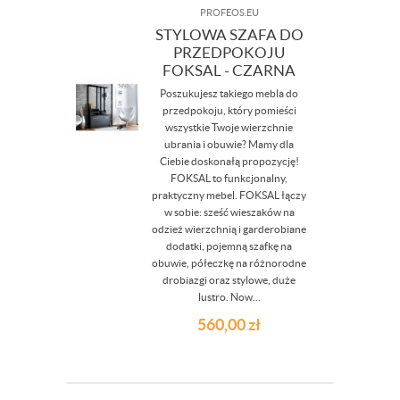
PROFEOS.EU
STYLOWA SZAFA DO
PRZEDPOKOJU
FOKSAL - CZARNA
Poszukujesz takiego mebla do
przedpokoju, który pomieści
wszystkie Twoje wierzchnie
ubrania i obuwie? Mamy dla
Ciebie doskonałą propozycję!
FOKSAL to funkcjonalny,
praktyczny mebel. FOKSAL łączy
w sobie: sześć wieszaków na
odzież wierzchnią i garderobiane
dodatki, pojemną szafkę na
obuwie, półeczkę na różnorodne
drobiazgi oraz stylowe, duże
lustro. Now...
560,00
zł