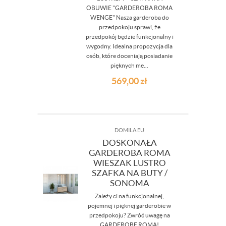
OBUWIE "GARDEROBA ROMA
WENGE" Nasza garderoba do
przedpokoju sprawi, że
przedpokój będzie funkcjonalny i
wygodny. Idealna propozycja dla
osób, które doceniają posiadanie
pięknych me...
569,00
zł
DOMILA.EU
DOSKONAŁA
GARDEROBA ROMA
WIESZAK LUSTRO
SZAFKA NA BUTY /
SONOMA
Zależy ci na funkcjonalnej,
pojemnej i pięknej garderobie w
przedpokoju? Zwróć uwagę na
GARDEROBĘ ROMA!