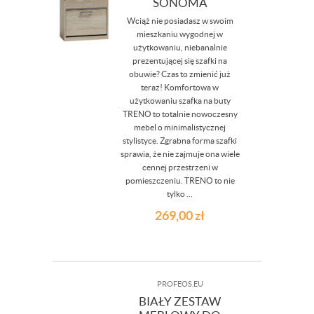
SONOMA
Wciąż nie posiadasz w swoim
mieszkaniu wygodnej w
użytkowaniu, niebanalnie
prezentującej się szafki na
obuwie? Czas to zmienić już
teraz! Komfortowa w
użytkowaniu szafka na buty
TRENO to totalnie nowoczesny
mebel o minimalistycznej
stylistyce. Zgrabna forma szafki
sprawia, że nie zajmuje ona wiele
cennej przestrzeni w
pomieszczeniu. TRENO to nie
tylko ...
269,00
zł
PROFEOS.EU
BIAŁY ZESTAW