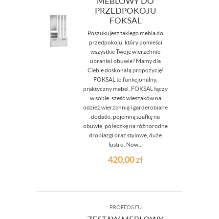
MEBLOWY DO
PRZEDPOKOJU
FOKSAL
Poszukujesz takiego mebla do
przedpokoju, który pomieści
wszystkie Twoje wierzchnie
ubrania i obuwie? Mamy dla
Ciebie doskonałą propozycję!
FOKSAL to funkcjonalny,
praktyczny mebel. FOKSAL łączy
w sobie: sześć wieszaków na
odzież wierzchnią i garderobiane
dodatki, pojemną szafkę na
obuwie, półeczkę na różnorodne
drobiazgi oraz stylowe, duże
lustro. Now...
420,00
zł
PROFEOS.EU