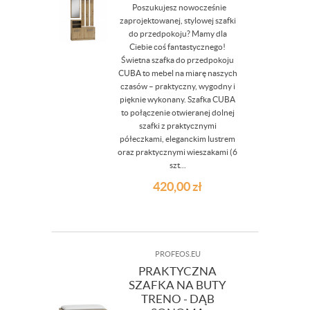
Poszukujesz nowocześnie
zaprojektowanej, stylowej szafki
do przedpokoju? Mamy dla
Ciebie coś fantastycznego!
Świetna szafka do przedpokoju
CUBA to mebel na miarę naszych
czasów – praktyczny, wygodny i
pięknie wykonany. Szafka CUBA
to połączenie otwieranej dolnej
szafki z praktycznymi
półeczkami, eleganckim lustrem
oraz praktycznymi wieszakami (6
szt...
420,00
zł
PROFEOS.EU
PRAKTYCZNA
SZAFKA NA BUTY
TRENO - DĄB