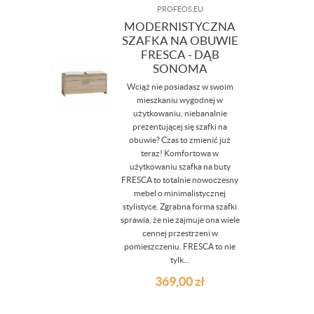
PROFEOS.EU
MODERNISTYCZNA
SZAFKA NA OBUWIE
FRESCA - DĄB
SONOMA
Wciąż nie posiadasz w swoim
mieszkaniu wygodnej w
użytkowaniu, niebanalnie
prezentującej się szafki na
obuwie? Czas to zmienić już
teraz! Komfortowa w
użytkowaniu szafka na buty
FRESCA to totalnie nowoczesny
mebel o minimalistycznej
stylistyce. Zgrabna forma szafki
sprawia, że nie zajmuje ona wiele
cennej przestrzeni w
pomieszczeniu. FRESCA to nie
tylk...
369,00
zł