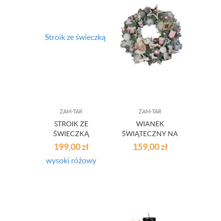
ZAM-TAR
ZAM-TAR
STROIK ZE
WIANEK
ŚWIECZKĄ
ŚWIĄTECZNY NA
WYSOKI
DRZWI W36
199,00
zł
159,00
zł
RÓŻOWY 24/02