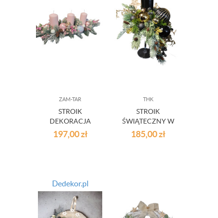
ZAM-TAR
THK
STROIK
STROIK
DEKORACJA
ŚWIĄTECZNY W
ŚWIĄTECZNA ZE
SZKLANYM
197,00
zł
185,00
zł
ŚWIECAMI
KIELICHU 23010