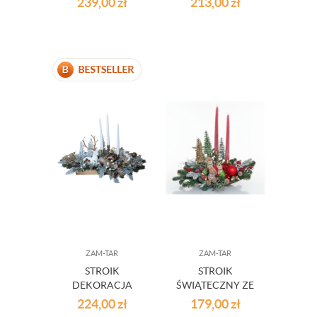
239,00
zł
213,00
zł
CZERWONY 2522
STÓŁ 25/21
ZAM-TAR
ZAM-TAR
STROIK
STROIK
DEKORACJA
ŚWIĄTECZNY ZE
ŚWIĄTECZNA
ŚWIECAMI I
224,00
zł
179,00
zł
BRĄZ ZŁOTY +
MISIEM 2515