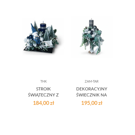
THK
ZAM-TAR
STROIK
DEKORACYJNY
ŚWIĄTECZNY Z
ŚWIECZNIK NA
ANIOŁKIEM
NÓŻCE, STROIK
184,00
zł
195,00
zł
S2509
S2511