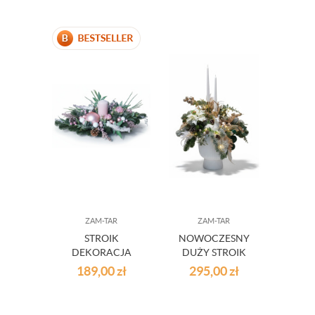
ZAM-TAR
ZAM-TAR
STROIK
NOWOCZESNY
DEKORACJA
DUŻY STROIK
ŚWIĄTECZNA
DEKORACJA
189,00
zł
295,00
zł
RÓŻOWOWA
ŚWIĄTECZNA
25/08