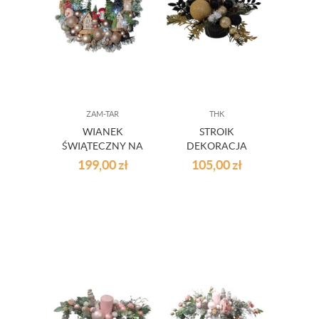
ZAM-TAR
THK
WIANEK
STROIK
ŚWIĄTECZNY NA
DEKORACJA
DRZWI Z
ŚWIĄTECZNA
199,00
zł
105,00
zł
OŚWIETLENIEM
CZARNO-ZŁOTY
LED
23/005