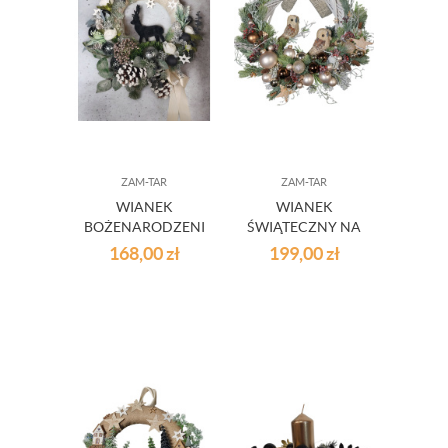
ZAM-TAR
ZAM-TAR
WIANEK
WIANEK
BOŻENARODZENIOWY
ŚWIĄTECZNY NA
NA DRZWI Z
DRZWI Z SOWAMI
168,00
zł
199,00
zł
JELONKIEM