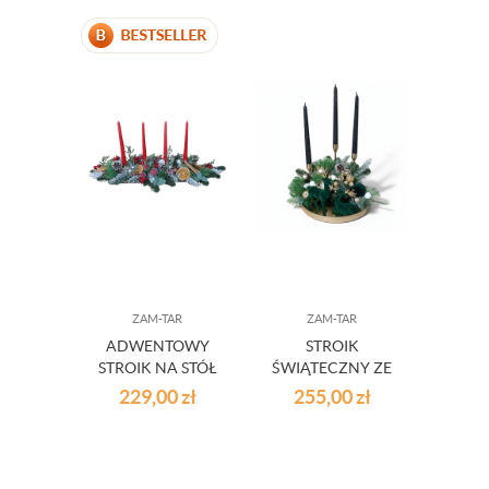
ZAM-TAR
ZAM-TAR
ADWENTOWY
STROIK
STROIK NA STÓŁ
ŚWIĄTECZNY ZE
CZERWONY ZE
ŚWIECAMI I
229,00
zł
255,00
zł
ŚWIECAMI
RENIFEREM 2507