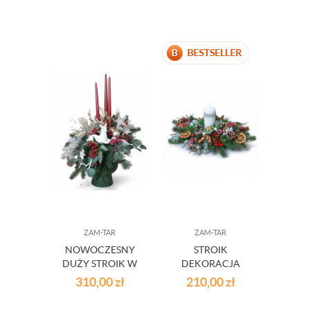
LED 2520
ZAM-TAR
ZAM-TAR
NOWOCZESNY
STROIK
DUŻY STROIK W
DEKORACJA
DONICY ZE
ŚWIĄTECZNA
310,00
zł
210,00
zł
ŚWIECAMI
SUSZONE OWOCE
25/13