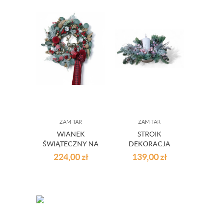
ZAM-TAR
ZAM-TAR
WIANEK
STROIK
ŚWIĄTECZNY NA
DEKORACJA
DRZWI
ŚWIĄTECZNA
224,00
zł
139,00
zł
CZERWONO
RÓŻOWY 25/02
ZŁOTY