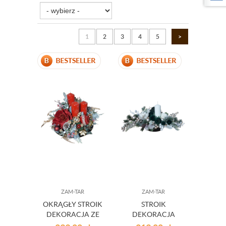
1
2
3
4
5
>
ZAM-TAR
ZAM-TAR
OKRĄGŁY STROIK
STROIK
DEKORACJA ZE
DEKORACJA
ŚWIECAMI
ŚWIĄTECZNA NA