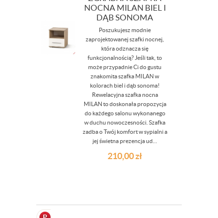
NOCNA MILAN BIEL I
DĄB SONOMA
Poszukujesz modnie
zaprojektowanej szafki nocnej,
która odznacza się
funkcjonalnością? Jeśli tak, to
może przypadnie Ci do gustu
znakomita szafka MILAN w
kolorach biel i dąb sonoma!
Rewelacyjna szafka nocna
MILAN to doskonała propozycja
do każdego salonu wykonanego
w duchu nowoczesności. Szafka
zadba o Twój komfort w sypialni a
jej świetna prezencja ud...
210,00
zł