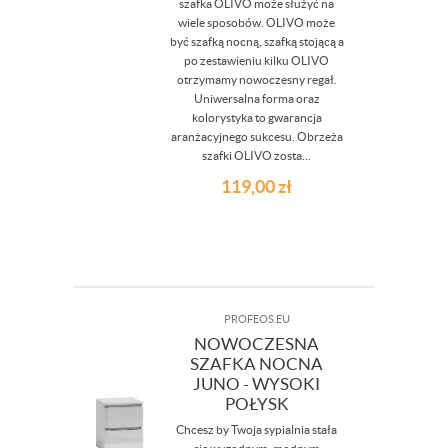
szafka OLIVO może służyć na
wiele sposobów. OLIVO może
być szafką nocną, szafką stojącą a
po zestawieniu kilku OLIVO
otrzymamy nowoczesny regał.
Uniwersalna forma oraz
kolorystyka to gwarancja
aranżacyjnego sukcesu. Obrzeża
szafki OLIVO zosta...
119,00
zł
PROFEOS.EU
NOWOCZESNA
SZAFKA NOCNA
JUNO - WYSOKI
POŁYSK
Chcesz by Twoja sypialnia stała