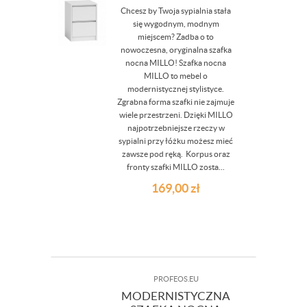
Chcesz by Twoja sypialnia stała
się wygodnym, modnym
miejscem? Zadba o to
nowoczesna, oryginalna szafka
nocna MILLO! Szafka nocna
MILLO to mebel o
modernistycznej stylistyce.
Zgrabna forma szafki nie zajmuje
wiele przestrzeni. Dzięki MILLO
najpotrzebniejsze rzeczy w
sypialni przy łóżku możesz mieć
zawsze pod ręką. Korpus oraz
fronty szafki MILLO zosta...
169,00
zł
PROFEOS.EU
MODERNISTYCZNA