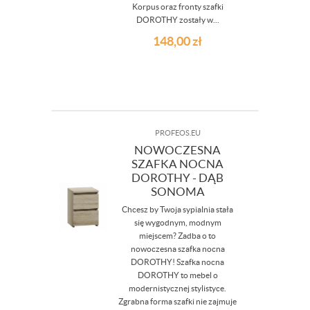
Korpus oraz fronty szafki
DOROTHY zostały w...
148,00
zł
PROFEOS.EU
NOWOCZESNA
SZAFKA NOCNA
DOROTHY - DĄB
SONOMA
Chcesz by Twoja sypialnia stała
się wygodnym, modnym
miejscem? Zadba o to
nowoczesna szafka nocna
DOROTHY! Szafka nocna
DOROTHY to mebel o
modernistycznej stylistyce.
Zgrabna forma szafki nie zajmuje