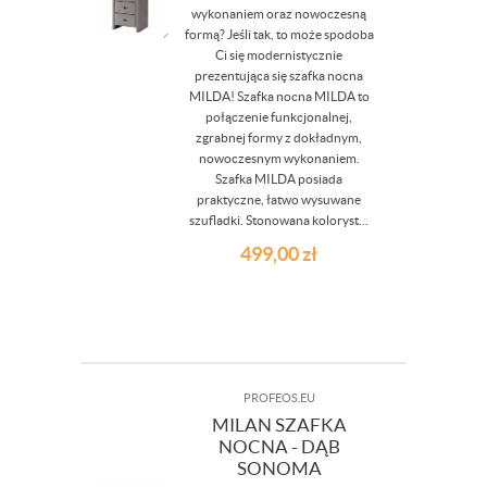
wykonaniem oraz nowoczesną
formą? Jeśli tak, to może spodoba
Ci się modernistycznie
prezentująca się szafka nocna
MILDA! Szafka nocna MILDA to
połączenie funkcjonalnej,
zgrabnej formy z dokładnym,
nowoczesnym wykonaniem.
Szafka MILDA posiada
praktyczne, łatwo wysuwane
szufladki. Stonowana koloryst...
499,00
zł
PROFEOS.EU
MILAN SZAFKA
NOCNA - DĄB
SONOMA