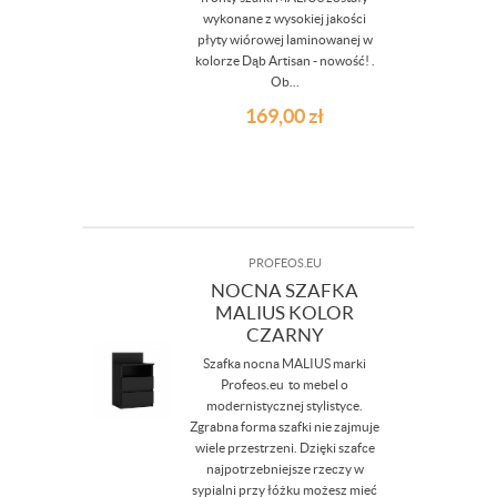
wykonane z wysokiej jakości
płyty wiórowej laminowanej w
kolorze Dąb Artisan - nowość! .
Ob...
169,00
zł
PROFEOS.EU
NOCNA SZAFKA
MALIUS KOLOR
CZARNY
Szafka nocna MALIUS marki
Profeos.eu to mebel o
modernistycznej stylistyce.
Zgrabna forma szafki nie zajmuje
wiele przestrzeni. Dzięki szafce
najpotrzebniejsze rzeczy w
sypialni przy łóżku możesz mieć