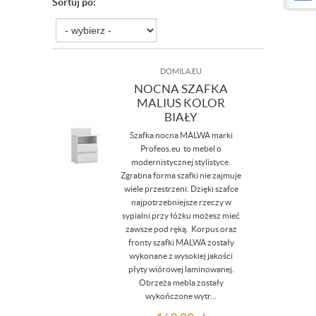
Sortuj po:
DOMILA.EU
NOCNA SZAFKA
MALIUS KOLOR
BIAŁY
Szafka nocna MALWA marki
Profeos.eu to mebel o
modernistycznej stylistyce.
Zgrabna forma szafki nie zajmuje
wiele przestrzeni. Dzięki szafce
najpotrzebniejsze rzeczy w
sypialni przy łóżku możesz mieć
zawsze pod ręką. Korpus oraz
fronty szafki MALWA zostały
wykonane z wysokiej jakości
płyty wiórowej laminowanej.
Obrzeża mebla zostały
wykończone wytr...