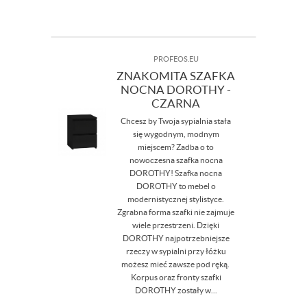
PROFEOS.EU
ZNAKOMITA SZAFKA
NOCNA DOROTHY -
CZARNA
Chcesz by Twoja sypialnia stała
się wygodnym, modnym
miejscem? Zadba o to
nowoczesna szafka nocna
DOROTHY! Szafka nocna
DOROTHY to mebel o
modernistycznej stylistyce.
Zgrabna forma szafki nie zajmuje
wiele przestrzeni. Dzięki
DOROTHY najpotrzebniejsze
rzeczy w sypialni przy łóżku
możesz mieć zawsze pod ręką.
Korpus oraz fronty szafki
DOROTHY zostały w...