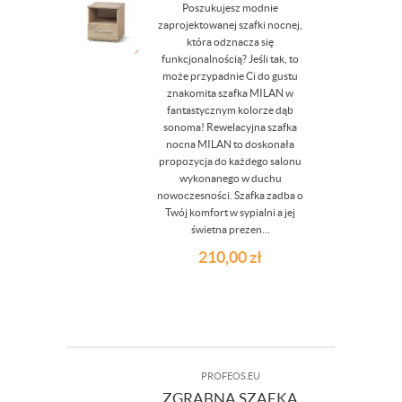
Poszukujesz modnie
zaprojektowanej szafki nocnej,
która odznacza się
funkcjonalnością? Jeśli tak, to
może przypadnie Ci do gustu
znakomita szafka MILAN w
fantastycznym kolorze dąb
sonoma! Rewelacyjna szafka
nocna MILAN to doskonała
propozycja do każdego salonu
wykonanego w duchu
nowoczesności. Szafka zadba o
Twój komfort w sypialni a jej
świetna prezen...
210,00
zł
PROFEOS.EU
ZGRABNA SZAFKA