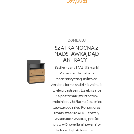
169,00
zł
DOMILA.EU
SZAFKA NOCNA Z
NADSTAWKĄ DĄD
ANTRACYT
Szafka nocna MALIUS marki
Profeos.eu to mebel o
modernistycznej stylistyce.
Zgrabna forma szafki nie zajmuje
wiele przestrzeni. Dzięki szafce
najpotrzebniejsze rzeczy w
sypialni przy łóżku możesz mieć
zawsze pod ręką. Korpus oraz
fronty szafki MALIUS zostały
wykonane z wysokiej jakości
płyty wiórowej laminowanej w
kolorze Dąb Artisan + an...