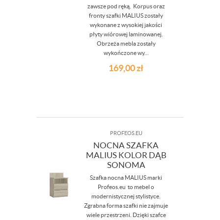
zawsze pod ręką. Korpus oraz
fronty szafki MALIUS zostały
wykonane z wysokiej jakości
płyty wiórowej laminowanej.
Obrzeża mebla zostały
wykończone wy...
169,00
zł
PROFEOS.EU
NOCNA SZAFKA
MALIUS KOLOR DĄB
SONOMA
Szafka nocna MALIUS marki
Profeos.eu to mebel o
modernistycznej stylistyce.
Zgrabna forma szafki nie zajmuje
wiele przestrzeni. Dzięki szafce