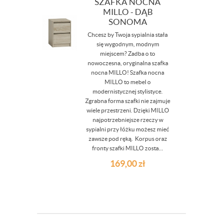
SZAFKA NOCNA
MILLO - DĄB
SONOMA
Chcesz by Twoja sypialnia stała
się wygodnym, modnym
miejscem? Zadba o to
nowoczesna, oryginalna szafka
nocna MILLO! Szafka nocna
MILLO to mebel o
modernistycznej stylistyce.
Zgrabna forma szafki nie zajmuje
wiele przestrzeni. Dzięki MILLO
najpotrzebniejsze rzeczy w
sypialni przy łóżku możesz mieć
zawsze pod ręką. Korpus oraz
fronty szafki MILLO zosta...
169,00
zł