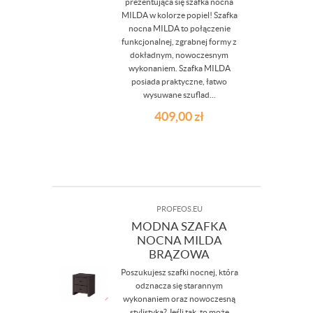
prezentująca się szafka nocna
MILDA w kolorze popiel! Szafka
nocna MILDA to połączenie
funkcjonalnej, zgrabnej formy z
dokładnym, nowoczesnym
wykonaniem. Szafka MILDA
posiada praktyczne, łatwo
wysuwane szuflad...
409,00
zł
PROFEOS.EU
MODNA SZAFKA
NOCNA MILDA
BRĄZOWA
Poszukujesz szafki nocnej, która
odznacza się starannym
wykonaniem oraz nowoczesną
stylistyką? Jeśli tak, to może