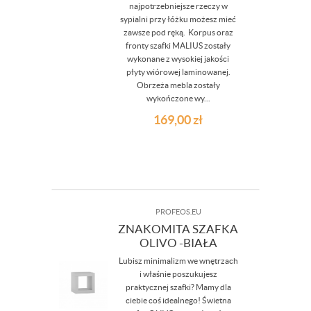
najpotrzebniejsze rzeczy w
sypialni przy łóżku możesz mieć
zawsze pod ręką. Korpus oraz
fronty szafki MALIUS zostały
wykonane z wysokiej jakości
płyty wiórowej laminowanej.
Obrzeża mebla zostały
wykończone wy...
169,00
zł
PROFEOS.EU
ZNAKOMITA SZAFKA
OLIVO -BIAŁA
Lubisz minimalizm we wnętrzach
i właśnie poszukujesz
praktycznej szafki? Mamy dla
ciebie coś idealnego! Świetna