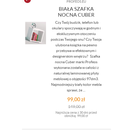
PROFEOS.EU
BIAŁA SZAFKA
NOCNA CUBER
Czy Twój budzik, telefon lub
okulary spoczywają w godnym i
ekskluzywnym otoczeniu
podczas Twojego snu? Czy Twoja
ulubiona książka na pewno
przebywa w efektownym i
designerskim wnętrzu? Szafka
nocna Cuber marki Profeos
wykonana została w całości z
naturalnej laminowanej płyty
meblowej o objętości 97dm3.
Najmodniejszy biały kolor mebla
sprawi, że ...
99,00
zł
149,00
zł
Najniższa cena z 30 dni przed
obniżką:
99,00 zł