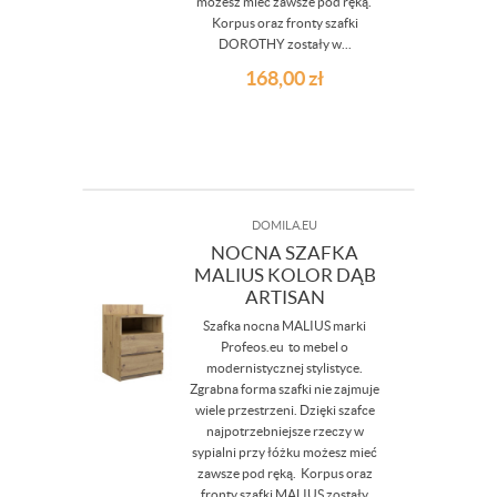
możesz mieć zawsze pod ręką.
Korpus oraz fronty szafki
DOROTHY zostały w...
168,00
zł
DOMILA.EU
NOCNA SZAFKA
MALIUS KOLOR DĄB
ARTISAN
Szafka nocna MALIUS marki
Profeos.eu to mebel o
modernistycznej stylistyce.
Zgrabna forma szafki nie zajmuje
wiele przestrzeni. Dzięki szafce
najpotrzebniejsze rzeczy w
sypialni przy łóżku możesz mieć
zawsze pod ręką. Korpus oraz
fronty szafki MALIUS zostały