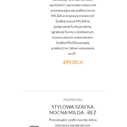
spodoba Ci się modernistycznie
prezentująca się szafka nocna
MILDA w brązowym kolorze!
Szafka nocna MILDA to
połączenie funkcjonalnej,
zgrabnej formy z dokładnym,
nowoczesnym wykonaniem.
Szafka MILDA posiada
praktyczne, łatwo wysuwane
szufl...
499,00
zł
PROFEOS.EU
STYLOWA SZAFKA
NOCNA MILDA - BEŻ
Poszukujesz szafki nocnej, która
odznacza się starannym