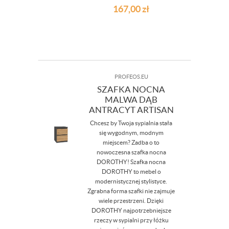
167,00
zł
PROFEOS.EU
SZAFKA NOCNA
MALWA DĄB
ANTRACYT ARTISAN
Chcesz by Twoja sypialnia stała
się wygodnym, modnym
miejscem? Zadba o to
nowoczesna szafka nocna
DOROTHY! Szafka nocna
DOROTHY to mebel o
modernistycznej stylistyce.
Zgrabna forma szafki nie zajmuje
wiele przestrzeni. Dzięki
DOROTHY najpotrzebniejsze
rzeczy w sypialni przy łóżku