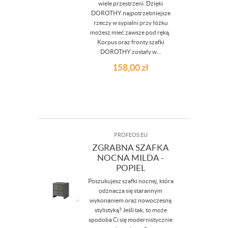
wiele przestrzeni. Dzięki
DOROTHY najpotrzebniejsze
rzeczy w sypialni przy łóżku
możesz mieć zawsze pod ręką.
Korpus oraz fronty szafki
DOROTHY zostały w...
158,00
zł
PROFEOS.EU
ZGRABNA SZAFKA
NOCNA MILDA -
POPIEL
Poszukujesz szafki nocnej, która
odznacza się starannym
wykonaniem oraz nowoczesną
stylistyką? Jeśli tak, to może
spodoba Ci się modernistycznie