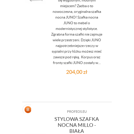
się wygodnym, modnym
miejscem? Zadba o to
nowoczesna, oryginalna szafka
nocna JUNO! Szafka nocna
JUNO to mebel o
modernistycznej stylistyce.
Zgrabna forma szafki nie zajmuje
wiele przestrzeni. Dzięki JUNO
najpotrzebniejsze rzeczy w
sypialni przy łóżku możesz mieć
zawsze pod ręką. Korpus oraz
fronty szafki JUNO zostały w...
204,00
zł
PROFEOS.EU
STYLOWA SZAFKA
NOCNA MILLO -
BIAŁA