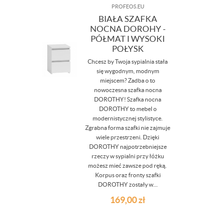
PROFEOS.EU
BIAŁA SZAFKA
NOCNA DOROHY -
PÓŁMAT I WYSOKI
POŁYSK
Chcesz by Twoja sypialnia stała
się wygodnym, modnym
miejscem? Zadba o to
nowoczesna szafka nocna
DOROTHY! Szafka nocna
DOROTHY to mebel o
modernistycznej stylistyce.
Zgrabna forma szafki nie zajmuje
wiele przestrzeni. Dzięki
DOROTHY najpotrzebniejsze
rzeczy w sypialni przy łóżku
możesz mieć zawsze pod ręką.
Korpus oraz fronty szafki
DOROTHY zostały w...
169,00
zł