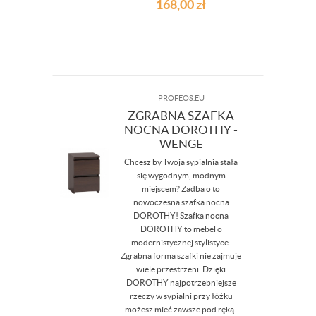
168,00
zł
PROFEOS.EU
ZGRABNA SZAFKA
NOCNA DOROTHY -
WENGE
Chcesz by Twoja sypialnia stała
się wygodnym, modnym
miejscem? Zadba o to
nowoczesna szafka nocna
DOROTHY! Szafka nocna
DOROTHY to mebel o
modernistycznej stylistyce.
Zgrabna forma szafki nie zajmuje
wiele przestrzeni. Dzięki
DOROTHY najpotrzebniejsze
rzeczy w sypialni przy łóżku
możesz mieć zawsze pod ręką.