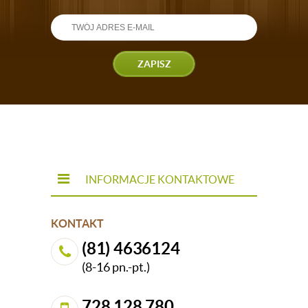
laptopa jeszcze nigdy nie było tak komfortowe i
swobodne! Bogaty wybór w zakresie wzornictwa,
kolorów i stylu oraz szeroki przekrój cenowy
sprawiają, że bez trudu wybierzesz dla
siebie idealny
stolik pod laptopa
! Sprawdź również
ZAPISZ
naszą ofertę
stolików do salonu
.
INFORMACJE KONTAKTOWE
KONTAKT
(81) 4636124
(8-16 pn.-pt.)
728 128 780