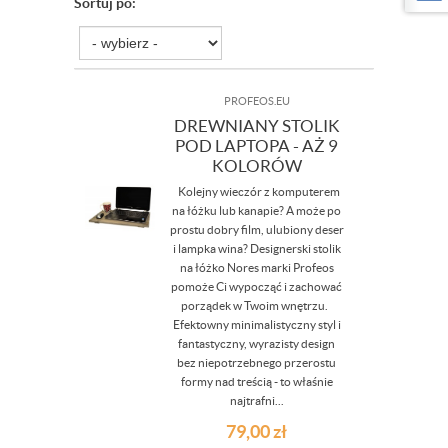
Sortuj po:
PROFEOS.EU
DREWNIANY STOLIK
POD LAPTOPA - AŻ 9
KOLORÓW
Kolejny wieczór z komputerem
na łóżku lub kanapie? A może po
prostu dobry film, ulubiony deser
i lampka wina? Designerski stolik
na łóżko Nores marki Profeos
pomoże Ci wypocząć i zachować
porządek w Twoim wnętrzu.
Efektowny minimalistyczny styl i
fantastyczny, wyrazisty design
bez niepotrzebnego przerostu
formy nad treścią - to właśnie
najtrafni...
79,00
zł