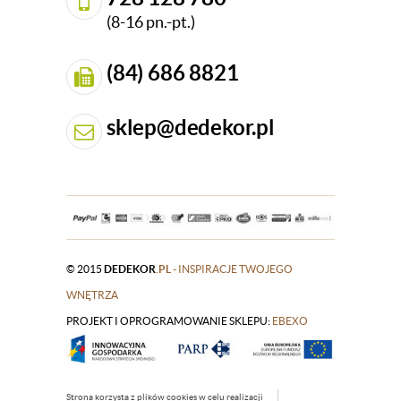
(8-16 pn.-pt.)
(84) 686 8821
sklep@dedekor.pl
© 2015
DEDEKOR
.PL
- INSPIRACJE TWOJEGO
WNĘTRZA
PROJEKT I OPROGRAMOWANIE SKLEPU:
|
EBEXO
Strona korzysta z plików cookies w celu realizacji