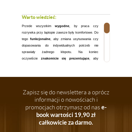
Warto wiedzieć:
Przede wszystkim
wygodne
, by praca czy
rozrywka przy laptopie zawsze były komfortowe. Do
tego
funkcjonalne
, aby zmiana usytuowania czy
dopasowania do indywidualnych potrzeb nie
sprawiały żadnego kłopotu. Na koniec
oczywiście
znakomicie się prezentujące
, aby
stanowić oryginalną ozdobę wnętrza. Takie są
właśnie
stoliki pod laptopa
, jakie znajdziesz w
ofercie naszego sklepu!
Wybierz odpowiedni stolik do laptopa
Zapisz się do newslettera a oprócz
Każdy
stolik pod laptopa
, jaki znalazł się wśród
informacji o nowościach i
naszych propozycji, imponuje modnym,
e-
promocjach otrzymasz od nas
nowoczesnym designem - z łatwością wkomponuje
się w wybrane przez Ciebie wnętrzu. Jednak chyba
book wartości 19,90 zł
najistotniejsze tutaj jest to, że każdy nasz
stolik
to
całkowicie za darmo.
maksymalna wygoda dla Ciebie - korzystanie z