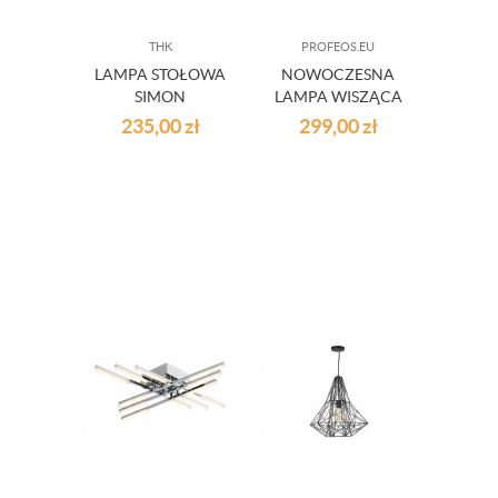
THK
PROFEOS.EU
LAMPA STOŁOWA
NOWOCZESNA
SIMON
LAMPA WISZĄCA
CHROMO -
235,00
zł
299,00
zł
METAL