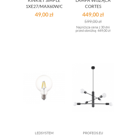
KINKIET SIMPLE
LAMPA WISZĄCA
1XE27/MAX60W/CZARNY/STAL
CORTES
LAK
WYM.60X120CM
49,00
zł
449,00
zł
599,00
zł
Najniższa cena z 30 dni
przed obniżką:
449,00 zł
LEDSYSTEM
PROFEOS.EU