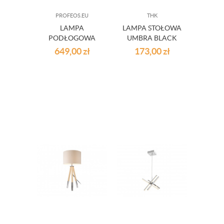
PROFEOS.EU
THK
LAMPA
LAMPA STOŁOWA
PODŁOGOWA
UMBRA BLACK
NIVA WHITE
649,00
zł
173,00
zł
WYM.155X70CM,
1XE27 40W