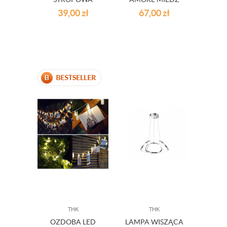
ASTRO LED
39,00
zł
67,00
zł
THK
THK
OZDOBA LED
LAMPA WISZĄCA