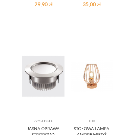
GIRLANDA
ŁAŃCUCH 10 LED
29,90
zł
35,00
zł
ANIOŁKI
BALL
PROFEOS.EU
THK
JASNA OPRAWA
STOŁOWA LAMPA
STROPOWA
AMORE MIEDŹ