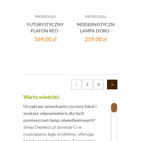
PROFEOS.EU
PROFEOS.EU
FUTURYSTYCZNY
MODERNISTYCZNA
PLAFON REO -
LAMPA DORO -
CHROM I BIEL
CZARNA
369,00
zł
259,00
zł
1
2
3
>
Warto wiedzieć:
Urządzasz mieszkanie czy inny lokal i
szukasz odpowiednich dla tych
pomieszczeń lamp oświetleniowych?
Sklep Dedekor.pl pomoże Ci w
rozwiązaniu tego problemu, oferując