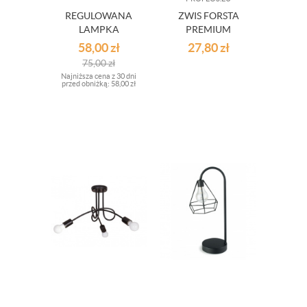
REGULOWANA
ZWIS FORSTA
LAMPKA
PREMIUM
BIURKOWA
DŁ.180CM 1XE27
58,00
zł
27,80
zł
60W
75,00
zł
Najniższa cena z 30 dni
przed obniżką:
58,00 zł