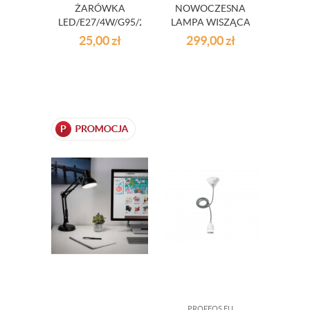
ŻARÓWKA
NOWOCZESNA
LED/E27/4W/G95/2700K/350LM
LAMPA WISZĄCA
CZARNA LOFT
25,00
zł
299,00
zł
METAL
PROFEOS.EU