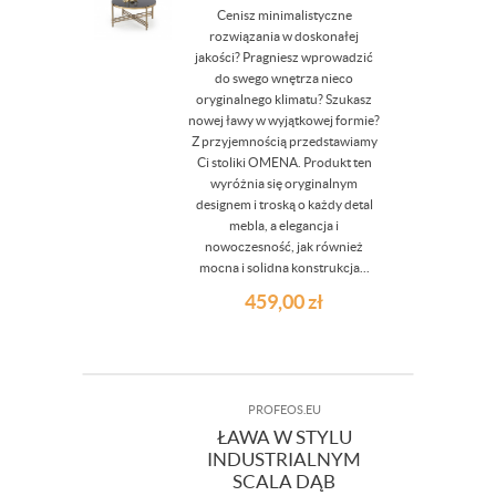
Cenisz minimalistyczne
rozwiązania w doskonałej
jakości? Pragniesz wprowadzić
do swego wnętrza nieco
oryginalnego klimatu? Szukasz
nowej ławy w wyjątkowej formie?
Z przyjemnością przedstawiamy
Ci stoliki OMENA. Produkt ten
wyróżnia się oryginalnym
designem i troską o każdy detal
mebla, a elegancja i
nowoczesność, jak również
mocna i solidna konstrukcja...
459,00
zł
PROFEOS.EU
ŁAWA W STYLU
INDUSTRIALNYM
SCALA DĄB