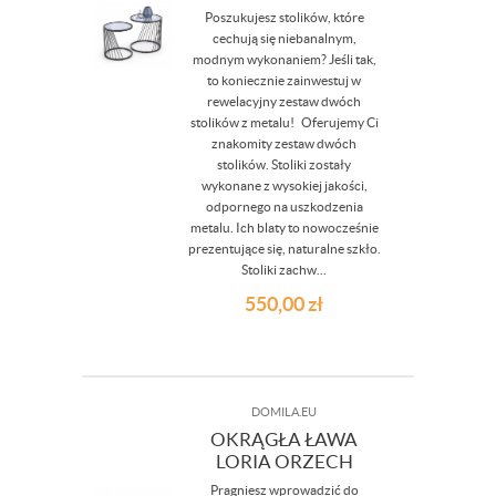
Poszukujesz stolików, które
cechują się niebanalnym,
modnym wykonaniem? Jeśli tak,
to koniecznie zainwestuj w
rewelacyjny zestaw dwóch
stolików z metalu! Oferujemy Ci
znakomity zestaw dwóch
stolików. Stoliki zostały
wykonane z wysokiej jakości,
odpornego na uszkodzenia
metalu. Ich blaty to nowocześnie
prezentujące się, naturalne szkło.
Stoliki zachw...
550,00
zł
DOMILA.EU
OKRĄGŁA ŁAWA
LORIA ORZECH
Pragniesz wprowadzić do