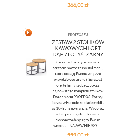
366,00
zł
PROFEOS.EU
ZESTAW 2 STOLIKÓW
KAWOWYCH LOFT
DĄB ZŁOTY/CZARNY
Cenisz sobie użyteczność a
zarazem nowoczesny styl mebli,
które dodają Twemu wnętrzu
prawdziwego uroku? Sprawdź
ofertę firmy i zobacz pokaz
najnowszego kompletu stolików
Doros marki PROFEOS. Poznaj
jedyną w Europie kolekcję mebli z
aż 10-letnią gwarancją. Wyobraź
sobie już dziś jak efektownie
eksponowałaby się w Twoim
wnętrzu. NAJWAŻNIEJSZE I...
559,00
zł