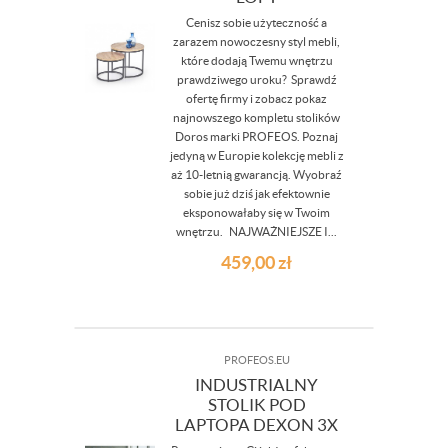
Cenisz sobie użyteczność a
zarazem nowoczesny styl mebli,
które dodają Twemu wnętrzu
prawdziwego uroku? Sprawdź
ofertę firmy i zobacz pokaz
najnowszego kompletu stolików
Doros marki PROFEOS. Poznaj
jedyną w Europie kolekcję mebli z
aż 10-letnią gwarancją. Wyobraź
sobie już dziś jak efektownie
eksponowałaby się w Twoim
wnętrzu. NAJWAŻNIEJSZE I...
459,00
zł
PROFEOS.EU
INDUSTRIALNY
STOLIK POD
LAPTOPA DEXON 3X