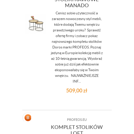
MANADO
Cenisz sobie użyteczność a
zarazem nowoczesny styl mebli,
które dodają Twemu wnętrzu
prawdziwego uroku? Sprawdź
ofertę firmy i zobacz pokaz
najnowszego kompletu stolików
Doros marki PROFEOS. Poznaj
jedyną w Europie kolekcję mebli z
aż 10-letnią gwarancją. Wyobraź
sobie już dziś jak efektownie
eksponowałaby się w Twoim
wnętrzu. NAJWAŻNIEJSZE
INF...
509,00
zł
PROFEOS.EU
KOMPLET STOLIKÓW
LOFT