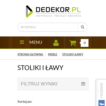
MENU
0
STRONA GŁÓWNA
MEBLE
STOLIKI I ŁAWY
STOLIKI I ŁAWY
FILTRUJ WYNIKI
Sortuj po: