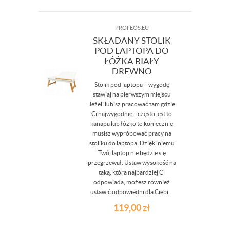
PROFEOS.EU
SKŁADANY STOLIK
POD LAPTOPA DO
ŁÓŻKA BIAŁY
DREWNO
Stolik pod laptopa – wygodę
stawiaj na pierwszym miejscu
Jeżeli lubisz pracować tam gdzie
Ci najwygodniej i często jest to
kanapa lub łóżko to koniecznie
musisz wypróbować pracy na
stoliku do laptopa. Dzięki niemu
Twój laptop nie będzie się
przegrzewał. Ustaw wysokość na
taką, która najbardziej Ci
odpowiada, możesz również
ustawić odpowiedni dla Ciebi...
119,00
zł