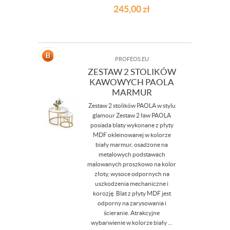
245,00
zł
PROFEOS.EU
ZESTAW 2 STOLIKÓW
KAWOWYCH PAOLA
MARMUR
Zestaw 2 stolików PAOLA w stylu
glamour Zestaw 2 ław PAOLA
posiada blaty wykonane z płyty
MDF okleinowanej w kolorze
biały marmur, osadzone na
metalowych podstawach
malowanych proszkowo na kolor
złoty, wysoce odpornych na
uszkodzenia mechaniczne i
korozję. Blat z płyty MDF jest
odporny na zarysowania i
ścieranie. Atrakcyjne
wybarwienie w kolorze biały ...