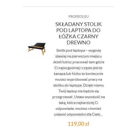
PROFEOS.EU
SKŁADANY STOLIK
POD LAPTOPA DO
ŁÓŻKA CZARNY
DREWNO
Stolik pod laptopa – wygodę
stawiaj na pierwszym miejscu
Jeżeli lubisz pracować tam gdzie
Ci najwygodniej i często jest to
kanapa lub łóżko to koniecznie
musisz wypróbować pracy na
stoliku do laptopa. Dzięki niemu
Twój laptop nie będzie się
przegrzewał. Ustaw wysokość na
taką, która najbardziej Ci
odpowiada, możesz również
ustawić odpowiedni dla Ciebi...
119,00
zł