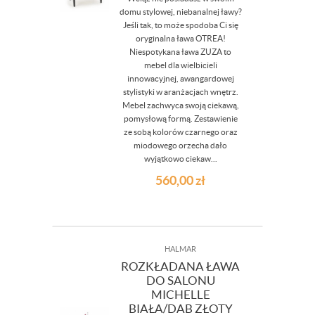
domu stylowej, niebanalnej ławy?
Jeśli tak, to może spodoba Ci się
oryginalna ława OTREA!
Niespotykana ława ZUZA to
mebel dla wielbicieli
innowacyjnej, awangardowej
stylistyki w aranżacjach wnętrz.
Mebel zachwyca swoją ciekawą,
pomysłową formą. Zestawienie
ze sobą kolorów czarnego oraz
miodowego orzecha dało
wyjątkowo ciekaw...
560,00
zł
HALMAR
ROZKŁADANA ŁAWA
DO SALONU
MICHELLE
BIAŁA/DAB ZŁOTY