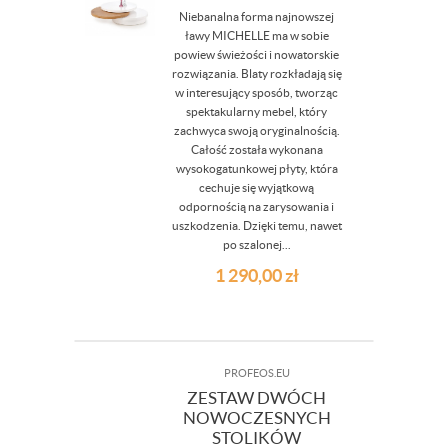
Niebanalna forma najnowszej
ławy MICHELLE ma w sobie
powiew świeżości i nowatorskie
rozwiązania. Blaty rozkładają się
w interesujący sposób, tworząc
spektakularny mebel, który
zachwyca swoją oryginalnością.
Całość została wykonana
wysokogatunkowej płyty, która
cechuje się wyjątkową
odpornością na zarysowania i
uszkodzenia. Dzięki temu, nawet
po szalonej...
1 290,00
zł
PROFEOS.EU
ZESTAW DWÓCH
NOWOCZESNYCH
STOLIKÓW