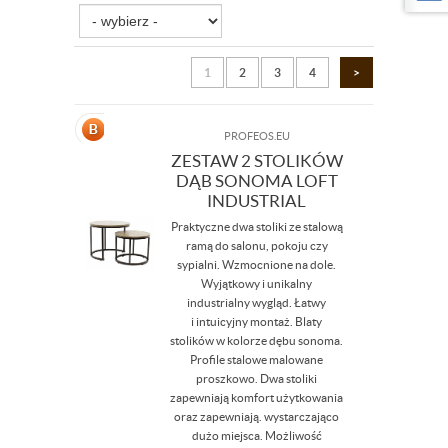
1
2
3
4
>
PROFEOS.EU
ZESTAW 2 STOLIKÓW
DĄB SONOMA LOFT
INDUSTRIAL
Praktyczne dwa stoliki ze stalową
ramą do salonu, pokoju czy
sypialni. Wzmocnione na dole.
Wyjątkowy i unikalny
industrialny wygląd. Łatwy
i intuicyjny montaż. Blaty
stolików w kolorze dębu sonoma.
Profile stalowe malowane
proszkowo. Dwa stoliki
zapewniają komfort użytkowania
oraz zapewniają. wystarczająco
dużo miejsca. Możliwość