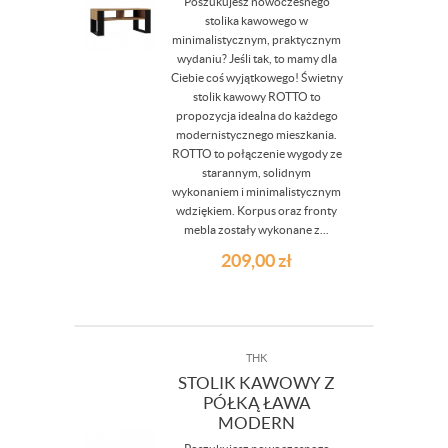
Poszukujesz nowoczesnego
stolika kawowego w
minimalistycznym, praktycznym
wydaniu? Jeśli tak, to mamy dla
Ciebie coś wyjątkowego! Świetny
stolik kawowy ROTTO to
propozycja idealna do każdego
modernistycznego mieszkania.
ROTTO to połączenie wygody ze
starannym, solidnym
wykonaniem i minimalistycznym
wdziękiem. Korpus oraz fronty
mebla zostały wykonane z...
209,00
zł
THK
STOLIK KAWOWY Z
PÓŁKĄ ŁAWA
MODERN