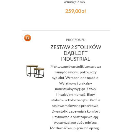
wsunięcia mn...
259,00
zł
PROFEOS.EU
ZESTAW 2 STOLIKÓW
DĄB LOFT
INDUSTRIAL
Praktyczne dwa stoliki ze stalową
ramą do salonu, pokoju czy
sypialni. Wzmocnione na dole.
Wyjątkowy i unikalny
industrialny wygląd. Łatwy
i intuicyjny montaż. Blaty
stolików w kolorze dębu. Profile
stalowe malowane proszkowo.
Dwa stoliki zapewniają komfort
użytkowania oraz zapewniają.
wystarczająco dużo miejsca.
Możliwość wsunięcia mniejszeg...