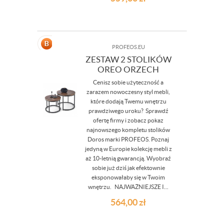
PROFEOS.EU
ZESTAW 2 STOLIKÓW
OREO ORZECH
Cenisz sobie użyteczność a
zarazem nowoczesny styl mebli,
które dodają Twemu wnętrzu
prawdziwego uroku? Sprawdź
ofertę firmy i zobacz pokaz
najnowszego kompletu stolików
Doros marki PROFEOS. Poznaj
jedyną w Europie kolekcję mebli z
aż 10-letnią gwarancją. Wyobraź
sobie już dziś jak efektownie
eksponowałaby się w Twoim
wnętrzu. NAJWAŻNIEJSZE I...
564,00
zł