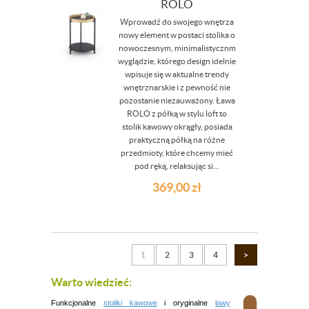
ROLO
Wprowadź do swojego wnętrza
nowy element w postaci stolika o
nowoczesnym, minimalistycznm
wyglądzie, którego design idelnie
wpisuje się w aktualne trendy
wnętrznarskie i z pewność nie
pozostanie niezauważony. Ława
ROLO z półką w stylu loft to
stolik kawowy okrągły, posiada
praktyczną półką na różne
przedmioty, które chcemy mieć
pod ręką, relaksując si...
369,00
zł
1
2
3
4
>
Warto wiedzieć:
Funkcjonalne
stoliki kawowe
i oryginalne
ławy