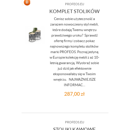
PROFEOS.EU
KOMPLET STOLIKÓW
Cenisz sobie użyteczność a
zarazem nowoczesny styl mebli,
które dodają Twemu wnętrzu
prawdziwego uroku? Sprawdź
ofertę firmy i zobacz pokaz
najnowszego kompletu stolików
marki PROFEOS. Poznaj jedyną
w Europie kolekcję mebli z aż 10-
letnią gwarancją. Wyobraź sobie
już dziś jak efektownie
eksponowałaby się w Twoim
wnętrzu. NAJWAŻNIEJSZE
INFORMAC...
287,00
zł
PROFEOS.EU
STOLIKI KAWOWE