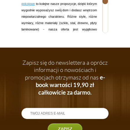
pokojowe
to kolejne nasze propozycje, dzięki którym
wygodnie wyposażysz swój dom i dodasz wnętrzom
niepowtarzalnego charakteru. Różne style, różne
wymiary, różne materiały (szkło, stal, drewno, płyty
laminowane) - nasza oferta jest wyjątkowo
różnorodna. Nie szukaj już nigdzie indziej - tutaj
znajdziesz stolik lub ławę, jakich potrzebujesz!
Nasze
stoliki i ławy to także wyjątkowo atrakcyjne ceny
i gwarancja wygodnych, w pełni bezpiecznych
zakupów - przekonaj się!
Zapisz się do newslettera a oprócz
informacji o nowościach i
Stoliki i ławy do każdego wnętrza
e-
promocjach otrzymasz od nas
Interesują Cię funkcjonalne i wygodne w
book wartości 19,90 zł
użytkowaniu
stoliki pod laptopa
? A może poszukujesz
całkowicie za darmo.
eleganckiej ławy, przy której będziesz się delektować
popołudniową herbatą? Jeśli stolik w Twoim salonie
ma przyciągać uwagę gości i wzbudzać zachwyt
niepowtarzalnym designem - tutaj także mamy dla
Ciebie idealne rozwiązanie. W naszym sklepie
oferujemy stoliki i ławy do każdego wnętrza,
ZAPISZ
niezależnie do stylu i aranżacji. Nowoczesne lub