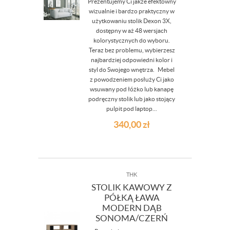
Prezentujemy Ci jakże efektowny
wizualnie i bardzo praktyczny w
użytkowaniu stolik Dexon 3X,
dostępny w aż 48 wersjach
kolorystycznych do wyboru.
Teraz bez problemu, wybierzesz
najbardziej odpowiedni kolor i
styl do Swojego wnętrza. Mebel
z powodzeniem posłuży Ci jako
wsuwany pod łóżko lub kanapę
podręczny stolik lub jako stojący
pulpit pod laptop...
340,00
zł
THK
STOLIK KAWOWY Z
PÓŁKĄ ŁAWA
MODERN DĄB
SONOMA/CZERŃ