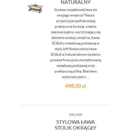
NATURALNY
Szukasz wyjątkowej ławy do
swojego wnętrza? Nasza
propozycja spełnia swoją
praktyczna funkcję, a także
stanowi piękny, wyróżniający się
element wystoju wnętrza. Ława
SCALA z metalową podstawą w
stylu loft Nowoczesna ława
SCALA w industrialnym wydaniu
posiada finezyjnie ukształtowaną
metalową podstawę oraz
praktyczną półkę. Blat ławy
wykonany jest z ...
498,00
zł
HALMAR
STYLOWA ŁAWA
STOLIK OKRĄGŁY