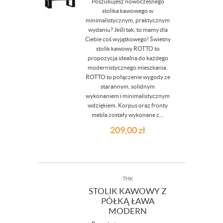
Poszukujesz nowoczesnego
stolika kawowego w
minimalistycznym, praktycznym
wydaniu? Jeśli tak, to mamy dla
Ciebie coś wyjątkowego! Świetny
stolik kawowy ROTTO to
propozycja idealna do każdego
modernistycznego mieszkania.
ROTTO to połączenie wygody ze
starannym, solidnym
wykonaniem i minimalistycznym
wdziękiem. Korpus oraz fronty
mebla zostały wykonane z...
209,00
zł
THK
STOLIK KAWOWY Z
PÓŁKĄ ŁAWA
MODERN