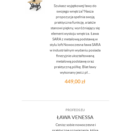
Szukasz wyjątkowej ławy do
swojego wnętrza? Nasza
propozycja spełnia swoją
praktyczna funkcję, a także
stanowi piękny, wyróżniający się
element wystoju wnętrza. Ława
SARA z metalową podstawą w
stylu loft Nowoczesna ława SARA
w industrialnym wydaniu posiada
finezyjnie ukształtowaną
metalową podstawę oraz
praktyczną półkę. Blat ławy
wykonany jest z pł...
449,00
zł
PROFEOS.EU
ŁAWA VENESSA
Cenisz sobie nowoczesne i
praktyczne rozwiązania, które