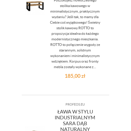
Poszukujesz nowoczesnego
stolika kawowego w
minimalistycznym, praktycznym
wydaniu? Jeśli tak, to mamy dla
Ciebie coś wyjątkowego! Świetny
stolik kawowy ROTTO to
propozycja idealna do każdego
modernistycznego mieszkania.
ROTTO to połączenie wygody ze
starannym, solidnym
wykonaniem i minimalistycznym
wdziękiem. Korpus oraz fronty
mebla zostały wykonane z...
185,00
zł
PROFEOS.EU
ŁAWA W STYLU
INDUSTRIALNYM
SARA DĄB
NATURALNY