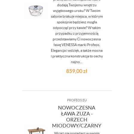
dodają Twojemu wnętrzu
wyjątkowego uroku? W Twoim
salonie brakuje miejsca, w którym
spokojnie będziesz mogła
odpocząć przy kawie? W takim
przypadku z przyjemnością
przedstawiamy Ci nowoczesna
ławę VENESSA marki Profeos.
Elegancja i wdzięk, a także mocna
i praktyczna konstrukcja to cechy
najno...
859,00
zł
PROFEOS.EU
NOWOCZESNA
ŁAWA ZUZA -
ORZECH
MIODOWY/CZARNY
Wciąż nie posiadasz w swoim