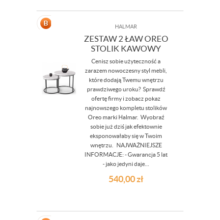
HALMAR
ZESTAW 2 ŁAW OREO
STOLIK KAWOWY
Cenisz sobie użyteczność a
zarazem nowoczesny styl mebli,
które dodają Twemu wnętrzu
prawdziwego uroku? Sprawdź
ofertę firmy i zobacz pokaz
najnowszego kompletu stolików
Oreo marki Halmar. Wyobraź
sobie już dziś jak efektownie
eksponowałaby się w Twoim
wnętrzu. NAJWAŻNIEJSZE
INFORMACJE: - Gwarancja 5 lat
- jako jedyni daje...
540,00
zł