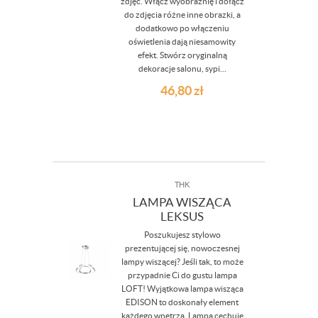
zdjęć. Włącz wyobraźnię i dołącz
do zdjęcia różne inne obrazki, a
dodatkowo po włączeniu
oświetlenia dają niesamowity
efekt. Stwórz oryginalną
dekoracje salonu, sypi...
46,80
zł
THK
LAMPA WISZĄCA
LEKSUS
Poszukujesz stylowo
prezentującej się, nowoczesnej
lampy wiszącej? Jeśli tak, to może
przypadnie Ci do gustu lampa
LOFT! Wyjątkowa lampa wisząca
EDISON to doskonały element
każdego wnętrza. Lampa cechuje