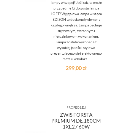
lampy wiszącej? Jeśli tak, to może
przypadnie Ci do gustu lampa
LOFT! Wyjątkowa lampa wisząca
EDISON to doskonały element
każdego wnętrza. Lampa cechuje
się trwałym, starannym i
nietuzinkowym wykonaniem.
Lampa została wykonana z
wysokiej jakości, stylowo
prezentującego się i efektownego
metalu w kolorz...
299,00
zł
PROFEOS.EU
ZWIS FORSTA
PREMIUM DŁ.180CM
1XE27 60W