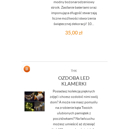
modny bożonarodzeniowy
stroik. Zasilanie bateriami oraz
imponująca długość stwarzają
liczne możliwości stworzenia
świątecznej dekoracji! 10...
35,00
zł
THK
OZDOBA LED
KLAMERKI
Posiadasz kolekcję pięknych
zdjęć i chcesz ozdobić nimi swój
dom? A może nie masz pomysłu
na zrobienie kąta Twoich
ulubionych pamiątek z
pocztówkami? Na łańcuchu
możesz umieścić aż dziesięć