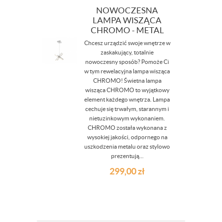
NOWOCZESNA
LAMPA WISZĄCA
CHROMO - METAL
Chcesz urządzić swoje wnętrze w
zaskakujący, totalnie
nowoczesny sposób? Pomoże Ci
w tym rewelacyjna lampa wisząca
CHROMO! Świetna lampa
wisząca CHROMO to wyjątkowy
element każdego wnętrza. Lampa
cechuje się trwałym, starannym i
nietuzinkowym wykonaniem.
CHROMO została wykonana z
wysokiej jakości, odpornego na
uszkodzenia metalu oraz stylowo
prezentują...
299,00
zł