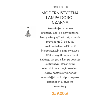
PROFEOS.EU
MODERNISTYCZNA
LAMPA DORO -
CZARNA
Poszukujesz stylowo
prezentującej się, nowoczesnej
lampy wiszącej? Jeśli tak, to może
przypadnie Ci do gustu
znakomita lampa DORO!
Niepowtarzalna lampa wisząca
DORO to wyjątkowy element
każdego wnętrza. Lampa cechuje
się trwałym, starannym i
nietuzinkowym wykonaniem.
DORO została wykonana z
wysokiej jakości, odpornego na
uszkodzenia, stylowo
prezentują...
259,00
zł