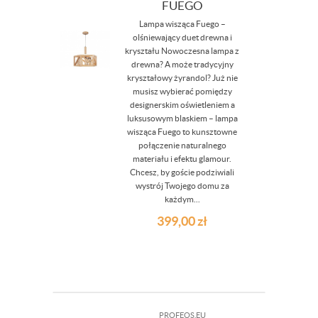
FUEGO
Lampa wisząca Fuego –
olśniewający duet drewna i
kryształu Nowoczesna lampa z
drewna? A może tradycyjny
kryształowy żyrandol? Już nie
musisz wybierać pomiędzy
designerskim oświetleniem a
luksusowym blaskiem – lampa
wisząca Fuego to kunsztowne
połączenie naturalnego
materiału i efektu glamour.
Chcesz, by goście podziwiali
wystrój Twojego domu za
każdym...
399,00
zł
PROFEOS.EU