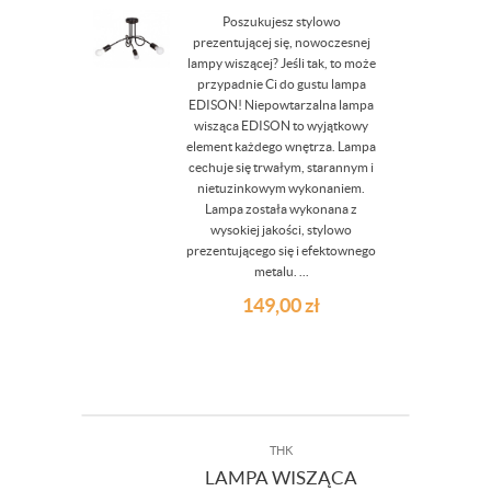
Poszukujesz stylowo
prezentującej się, nowoczesnej
lampy wiszącej? Jeśli tak, to może
przypadnie Ci do gustu lampa
EDISON! Niepowtarzalna lampa
wisząca EDISON to wyjątkowy
element każdego wnętrza. Lampa
cechuje się trwałym, starannym i
nietuzinkowym wykonaniem.
Lampa została wykonana z
wysokiej jakości, stylowo
prezentującego się i efektownego
metalu. ...
149,00
zł
THK
LAMPA WISZĄCA