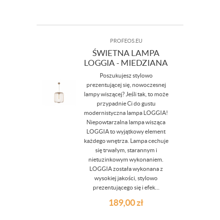
PROFEOS.EU
ŚWIETNA LAMPA
LOGGIA - MIEDZIANA
Poszukujesz stylowo
prezentującej się, nowoczesnej
lampy wiszącej? Jeśli tak, to może
przypadnie Ci do gustu
modernistyczna lampa LOGGIA!
Niepowtarzalna lampa wisząca
LOGGIA to wyjątkowy element
każdego wnętrza. Lampa cechuje
się trwałym, starannym i
nietuzinkowym wykonaniem.
LOGGIA została wykonana z
wysokiej jakości, stylowo
prezentującego się i efek...
189,00
zł