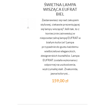
ŚWIETNA LAMPA
WISZĄCA EUFRAT
BIEL
Zastanawiasz się nad zakupem
stylowej, ciekawie prezentującej
się lampy wiszącej? Jeśli tak, to z
koniecznie zainwestuj w
niepowtarzalną lampę EUFRAT w
białym kolorze! Lampa
przypadnie do gustu każdemu
wielbicielowi eleganckich,
designerskich kształtów. Lampa
EUFRAT została wykonana z
odpornej na uszkodzenia,
wytrzymałej stali. Znakomita,
jasna koloryst...
159,00
zł