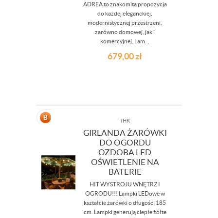
ADREA to znakomita propozycja
do każdej eleganckiej,
modernistycznej przestrzeni,
zarówno domowej, jak i
komercyjnej. Lam...
679,00
zł
THK
GIRLANDA ŻARÓWKI
DO OGORDU
OZDOBA LED
OŚWIETLENIE NA
BATERIE
HIT WYSTROJU WNĘTRZ I
OGRODU!!! Lampki LEDowe w
kształcie żarówki o długości 185
cm. Lampki generują ciepłe żółte