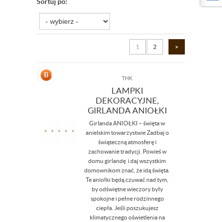
Sortuj po:
1
2
>
THK
LAMPKI
DEKORACYJNE,
GIRLANDA ANIOŁKI
Girlanda ANIOŁKI – święta w
anielskim towarzystwie Zadbaj o
świąteczną atmosferę i
zachowanie tradycji. Powieś w
domu girlandę i daj wszystkim
domownikom znać, że idą święta.
Te aniołki będą czuwać nad tym,
by odświętne wieczory były
spokojne i pełne rodzinnego
ciepła. Jeśli poszukujesz
klimatycznego oświetlenia na