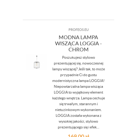
PROFEOS.EU
MODNA LAMPA
WISZĄCA LOGGIA -
CHROM
Poszukujesz stylowo
prezentującej się, nowoczesnej
lampy wiszącej? Jeśli tak, to może
przypadnie Ci do gustu
modernistyczna lampa LOGGIA!
Niepowtarzalna lampa wisząca
LOGGIA to wyjątkowy element
każdego wnętrza. Lampa cechuje
się trwałym, starannym i
nietuzinkowym wykonaniem.
LOGGIA została wykonana z
wysokiej jakości, stylowo
prezentującego się i efek...
169,00
zł