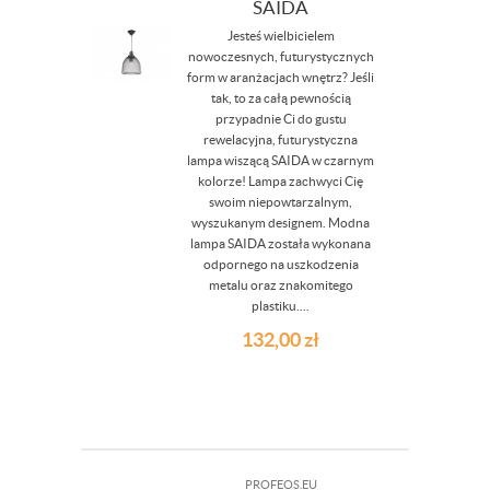
SAIDA
Jesteś wielbicielem
nowoczesnych, futurystycznych
form w aranżacjach wnętrz? Jeśli
tak, to za całą pewnością
przypadnie Ci do gustu
rewelacyjna, futurystyczna
lampa wiszącą SAIDA w czarnym
kolorze! Lampa zachwyci Cię
swoim niepowtarzalnym,
wyszukanym designem. Modna
lampa SAIDA została wykonana
odpornego na uszkodzenia
metalu oraz znakomitego
plastiku....
132,00
zł
PROFEOS.EU