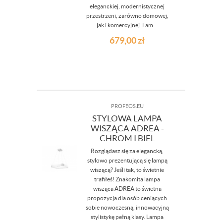
eleganckiej, modernistycznej
przestrzeni, zarówno domowej,
jak i komercyjnej. Lam...
679,00
zł
PROFEOS.EU
STYLOWA LAMPA
WISZĄCA ADREA -
CHROM I BIEL
Rozglądasz się za elegancką,
stylowo prezentującą się lampą
wiszącą? Jeśli tak, to świetnie
trafiłeś! Znakomita lampa
wisząca ADREA to świetna
propozycja dla osób ceniących
sobie nowoczesną, innowacyjną
stylistykę pełną klasy. Lampa