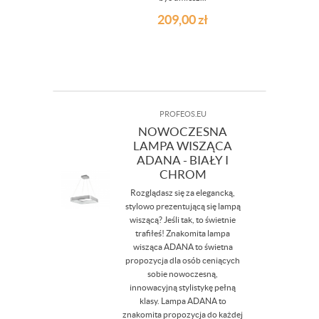
209,00
zł
PROFEOS.EU
NOWOCZESNA
LAMPA WISZĄCA
ADANA - BIAŁY I
CHROM
Rozglądasz się za elegancką,
stylowo prezentującą się lampą
wiszącą? Jeśli tak, to świetnie
trafiłeś! Znakomita lampa
wisząca ADANA to świetna
propozycja dla osób ceniących
sobie nowoczesną,
innowacyjną stylistykę pełną
klasy. Lampa ADANA to
znakomita propozycja do każdej