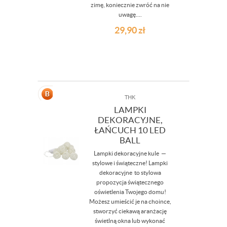
zimę, koniecznie zwróć na nie
uwagę....
29,90
zł
THK
LAMPKI
DEKORACYJNE,
ŁAŃCUCH 10 LED
BALL
Lampki dekoracyjne kule —
stylowe i świąteczne! Lampki
dekoracyjne to stylowa
propozycja świątecznego
oświetlenia Twojego domu!
Możesz umieścić je na choince,
stworzyć ciekawą aranżację
świetlną okna lub wykonać