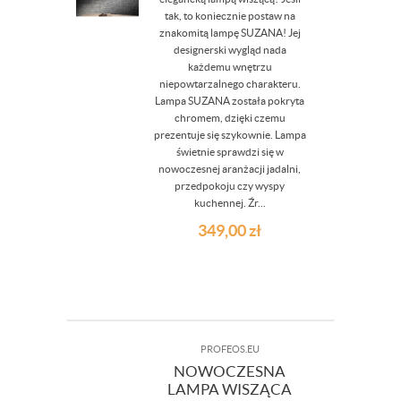
tak, to koniecznie postaw na
znakomitą lampę SUZANA! Jej
designerski wygląd nada
każdemu wnętrzu
niepowtarzalnego charakteru.
Lampa SUZANA została pokryta
chromem, dzięki czemu
prezentuje się szykownie. Lampa
świetnie sprawdzi się w
nowoczesnej aranżacji jadalni,
przedpokoju czy wyspy
kuchennej. Źr...
349,00
zł
PROFEOS.EU
NOWOCZESNA
LAMPA WISZĄCA