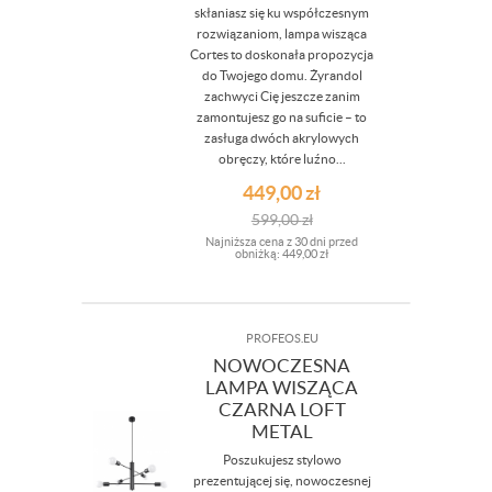
skłaniasz się ku współczesnym
rozwiązaniom, lampa wisząca
Cortes to doskonała propozycja
do Twojego domu. Żyrandol
zachwyci Cię jeszcze zanim
zamontujesz go na suficie – to
zasługa dwóch akrylowych
obręczy, które luźno...
449,00
zł
599,00
zł
Najniższa cena z 30 dni przed
obniżką:
449,00 zł
PROFEOS.EU
NOWOCZESNA
LAMPA WISZĄCA
CZARNA LOFT
METAL
Poszukujesz stylowo
prezentującej się, nowoczesnej