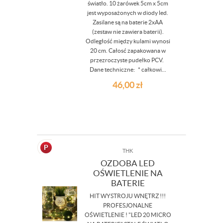
światło. 10 żarówek 5cm x 5cm
jest wyposażonych w diody led.
Zasilane są na baterie 2xAA
(zestaw nie zawiera baterii).
Odległość między kulami wynosi
20 cm. Całosć zapakowana w
przezroczyste pudełko PCV.
Dane techniczne: * całkowi...
46,00
zł
THK
OZDOBA LED
OŚWIETLENIE NA
BATERIE
HIT WYSTROJU WNĘTRZ !!!
PROFESJONALNE
OŚWIETLENIE ! "LED 20 MICRO