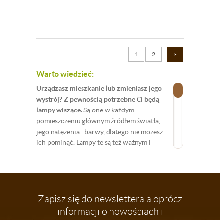
1
2
>
Warto wiedzieć:
Urządzasz mieszkanie lub zmieniasz jego
wystrój? Z pewnością potrzebne Ci będą
lampy wiszące.
Są one w każdym
pomieszczeniu głównym źródłem światła,
jego natężenia i barwy, dlatego nie możesz
ich pominąć. Lampy te są też ważnym i
widocznym elementem wystroju
mieszkania, więc musisz zadbać o
odpowiedni ich wybór. Jeśli szukając
lampy wiszącej trafiłaś/eś do naszego
sklepu, to jesteś we właściwym miejscu.
Zapisz się do newslettera a oprócz
Sklep Dedekor.pl zaskoczy Cię bogatym
informacji o nowościach i
asortymentem wiszących lamp w