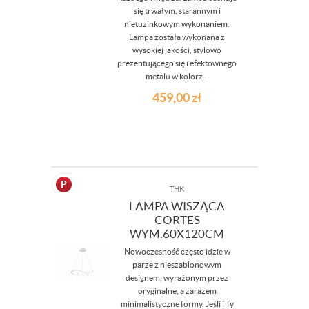
się trwałym, starannym i
nietuzinkowym wykonaniem.
Lampa została wykonana z
wysokiej jakości, stylowo
prezentującego się i efektownego
metalu w kolorz...
459,00
zł
THK
LAMPA WISZĄCA
CORTES
WYM.60X120CM
Nowoczesność często idzie w
parze z nieszablonowym
designem, wyrażonym przez
oryginalne, a zarazem
minimalistyczne formy. Jeśli i Ty