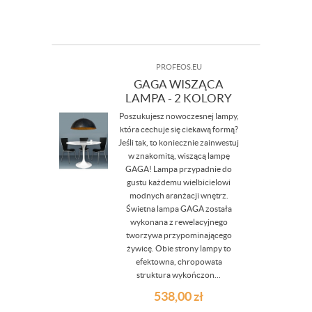
PROFEOS.EU
GAGA WISZĄCA
LAMPA - 2 KOLORY
Poszukujesz nowoczesnej lampy,
która cechuje się ciekawą formą?
Jeśli tak, to koniecznie zainwestuj
w znakomitą, wiszącą lampę
GAGA! Lampa przypadnie do
gustu każdemu wielbicielowi
modnych aranżacji wnętrz.
Świetna lampa GAGA została
wykonana z rewelacyjnego
tworzywa przypominającego
żywicę. Obie strony lampy to
efektowna, chropowata
struktura wykończon...
538,00
zł