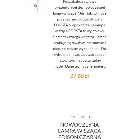
Poszukujesz stylowo
prezentującej się, nowoczesnej
lampy wiszącej? Jeśli tak, to może
przypadnie Ci do gustu zwis
FORSTA Niepowtarzalna lampa
wisząca FORSTA to wyjątkowy
element każdego wnętrza. Lampa
cechuje się trwałym, starannym i
nietuzinkowym wykonaniem. Do
zwisu mozna zastosować abazur
i stworzyć niepowtarzalny
model. Dane techniczne: mater...
27,80
zł
PROFEOS.EU
NOWOCZESNA
LAMPA WISZĄCA
EDISON CZARNA