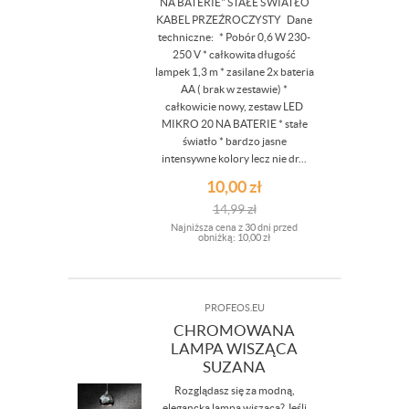
NA BATERIE" STAŁE ŚWIATŁO
KABEL PRZEŹROCZYSTY Dane
techniczne: * Pobór 0,6 W 230-
250 V * całkowita długość
lampek 1,3 m * zasilane 2x bateria
AA ( brak w zestawie) *
całkowicie nowy, zestaw LED
MIKRO 20 NA BATERIE * stałe
światło * bardzo jasne
intensywne kolory lecz nie dr...
10,00
zł
14,99
zł
Najniższa cena z 30 dni przed
obniżką:
10,00 zł
PROFEOS.EU
CHROMOWANA
LAMPA WISZĄCA
SUZANA
Rozglądasz się za modną,
elegancką lampą wiszącą? Jeśli