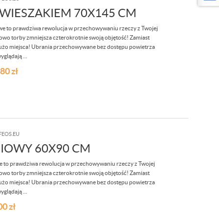
WIESZAKIEM 70X145 CM
 to prawdziwa rewolucja w przechowywaniu rzeczy z Twojej
owo torby zmniejsza czterokrotnie swoją objętość! Zamiast
i dużo miejsca! Ubrania przechowywane bez dostępu powietrza
yglądają ...
,80
zł
FEOS.EU
IOWY 60X90 CM
to prawdziwa rewolucja w przechowywaniu rzeczy z Twojej
owo torby zmniejsza czterokrotnie swoją objętość! Zamiast
i dużo miejsca! Ubrania przechowywane bez dostępu powietrza
yglądają ...
00
zł