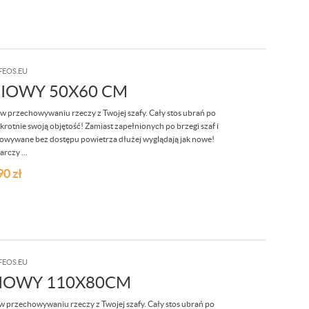
FEOS.EU
IOWY 50X60 CM
 przechowywaniu rzeczy z Twojej szafy. Cały stos ubrań po
otnie swoją objętość! Zamiast zapełnionych po brzegi szaf i
howywane bez dostępu powietrza dłużej wyglądają jak nowe!
rczy ...
90
zł
FEOS.EU
IOWY 110X80CM
 przechowywaniu rzeczy z Twojej szafy. Cały stos ubrań po