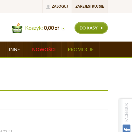
ZALOGUJ
ZAREJESTRUJ SIĘ
Koszyk:
0,00
zł
DO KASY
INNE
NOWOŚCI
PROMOCJE
FEOS.EU