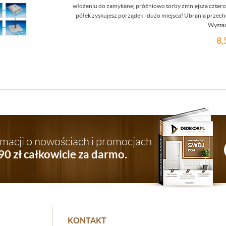
włożeniu do zamykanej próżniowo torby zmniejsza czterokr
półek zyskujesz porządek i dużo miejsca! Ubrania przec
Wystar
8,
ormacji o nowościach i promocjach
90 zł całkowicie za darmo.
KONTAKT