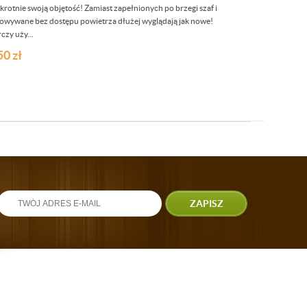
otnie swoją objętość! Zamiast zapełnionych po brzegi szaf i
howywane bez dostępu powietrza dłużej wyglądają jak nowe!
czy uży...
50
zł
ZAPISZ