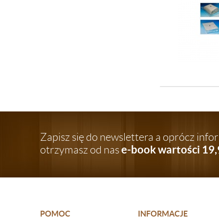
Zapisz się do newslettera a oprócz inf
e-book wartości 19,
otrzymasz od nas
POMOC
INFORMACJE