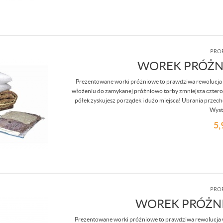
PRO
WOREK PRÓŻN
Prezentowane worki próżniowe to prawdziwa rewolucja w
włożeniu do zamykanej próżniowo torby zmniejsza czterokr
półek zyskujesz porządek i dużo miejsca! Ubrania przec
Wysta
5,
PRO
WOREK PRÓŻN
Prezentowane worki próżniowe to prawdziwa rewolucja w