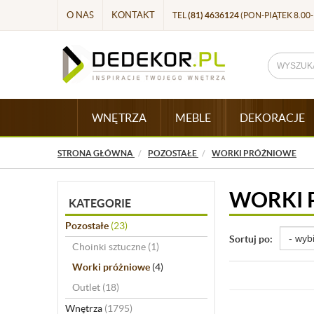
O NAS
KONTAKT
TEL
(81) 4636124
(PON-PIĄTEK 8.00-
WNĘTRZA
MEBLE
DEKORACJE
STRONA GŁÓWNA
POZOSTAŁE
WORKI PRÓŻNIOWE
WORKI 
KATEGORIE
Pozostałe
(23)
Sortuj po:
Choinki sztuczne
(1)
Worki próżniowe
(4)
Outlet
(18)
Wnętrza
(1795)