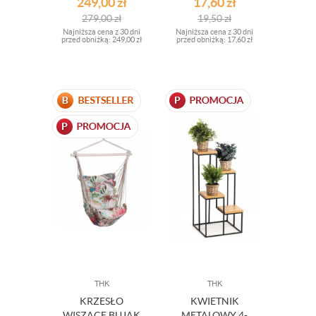
249,00
zł
17,60
zł
ELEMENTÓW
279,00
zł
19,50
zł
Najniższa cena z 30 dni
Najniższa cena z 30 dni
przed obniżką:
249,00 zł
przed obniżką:
17,60 zł
THK
THK
KRZESŁO
KWIETNIK
WISZĄCE BUJAK
METALOWY 4-