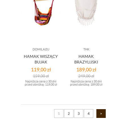
DOMILA.EU
THK
HAMAK WISZĄCY
HAMAK
BUJAK
BRAZYLIJSKI
CZERWONY
FOTEL WISZĄCY
119,00
zł
189,00
zł
BUJAK
159,00
zł
249,00
zł
Najniższa cena z 30 dni
Najniższa cena z 30 dni
przed obniżką:
119,00 zł
przed obniżką:
189,00 zł
1
2
3
4
>