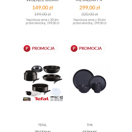
BRAZYLIJSKI
POZIOMOWY
149,00
zł
299,00
zł
199,00
zł
320,00
zł
Najniższa cena z 30 dni
Najniższa cena z 30 dni
przed obniżką:
199,00 zł
przed obniżką:
299,00 zł
TEFAL
THK