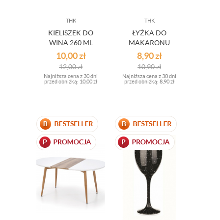
THK
THK
KIELISZEK DO
ŁYŻKA DO
WINA 260 ML
MAKARONU
ZIELONE OUTLET
LAMART 32CM
10,00
zł
8,90
zł
12,00
zł
10,90
zł
Najniższa cena z 30 dni
Najniższa cena z 30 dni
przed obniżką:
10,00 zł
przed obniżką:
8,90 zł