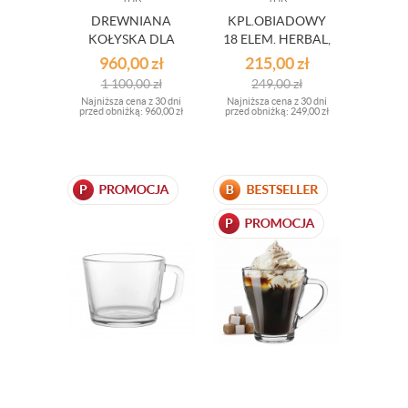
DREWNIANA
KPL.OBIADOWY
KOŁYSKA DLA
18 ELEM. HERBAL,
DZIECI LUNAS
PORCELANA
960,00
zł
215,00
zł
1 100,00
zł
249,00
zł
Najniższa cena z 30 dni
Najniższa cena z 30 dni
przed obniżką:
960,00 zł
przed obniżką:
249,00 zł