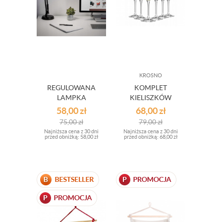
KROSNO
REGULOWANA
KOMPLET
LAMPKA
KIELISZKÓW
BIURKOWA
MARGARITA 6 SZT
58,00
zł
68,00
zł
75,00
zł
79,00
zł
Najniższa cena z 30 dni
Najniższa cena z 30 dni
przed obniżką:
58,00 zł
przed obniżką:
68,00 zł