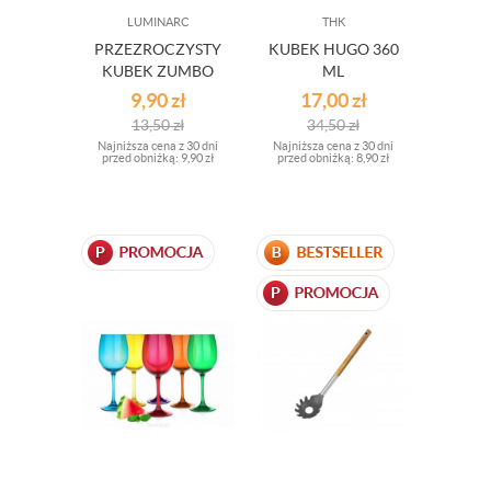
LUMINARC
THK
PRZEZROCZYSTY
KUBEK HUGO 360
KUBEK ZUMBO
ML
450ML
9,90
zł
17,00
zł
13,50
zł
34,50
zł
Najniższa cena z 30 dni
Najniższa cena z 30 dni
przed obniżką:
9,90 zł
przed obniżką:
8,90 zł