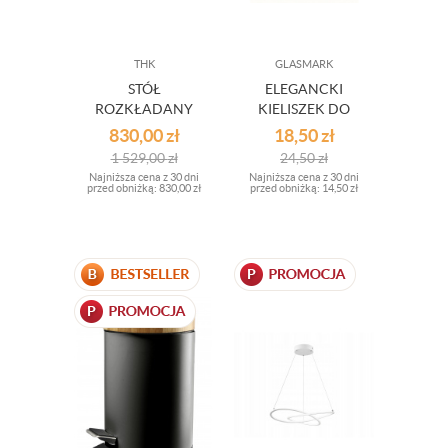
THK
GLASMARK
STÓŁ
ELEGANCKI
ROZKŁADANY
KIELISZEK DO
MIODOWY DĄB
WINA BLACK
830,00
zł
18,50
zł
OUTLET
GALAXY 300 ML
1 529,00
zł
24,50
zł
Najniższa cena z 30 dni
Najniższa cena z 30 dni
przed obniżką:
830,00 zł
przed obniżką:
14,50 zł