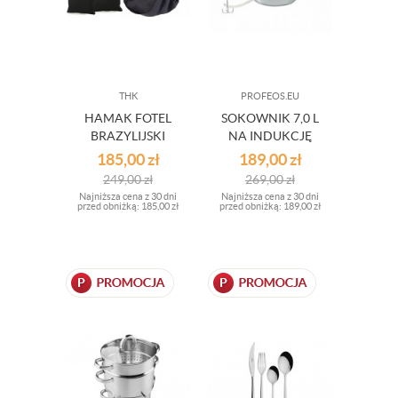
THK
PROFEOS.EU
HAMAK FOTEL
SOKOWNIK 7,0 L
BRAZYLIJSKI
NA INDUKCJĘ
CZARNY SZARY
185,00
zł
189,00
zł
249,00
zł
269,00
zł
Najniższa cena z 30 dni
Najniższa cena z 30 dni
przed obniżką:
185,00 zł
przed obniżką:
189,00 zł