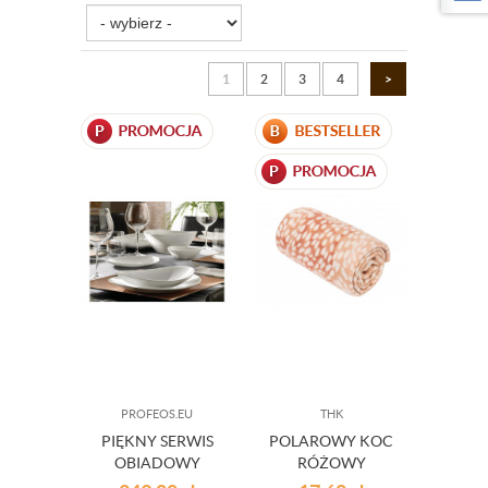
1
2
3
4
>
PROFEOS.EU
THK
PIĘKNY SERWIS
POLAROWY KOC
OBIADOWY
RÓŻOWY
PROMETEO - 31