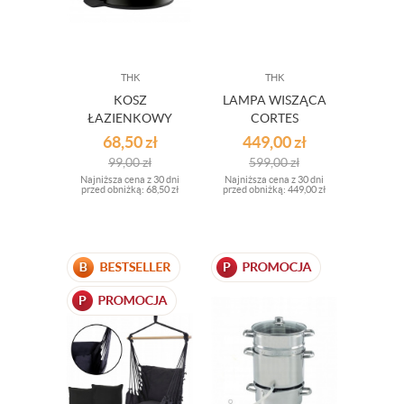
THK
THK
KOSZ
LAMPA WISZĄCA
ŁAZIENKOWY
CORTES
CZARNY
WYM.60X120CM
68,50
zł
449,00
zł
99,00
zł
599,00
zł
Najniższa cena z 30 dni
Najniższa cena z 30 dni
przed obniżką:
68,50 zł
przed obniżką:
449,00 zł