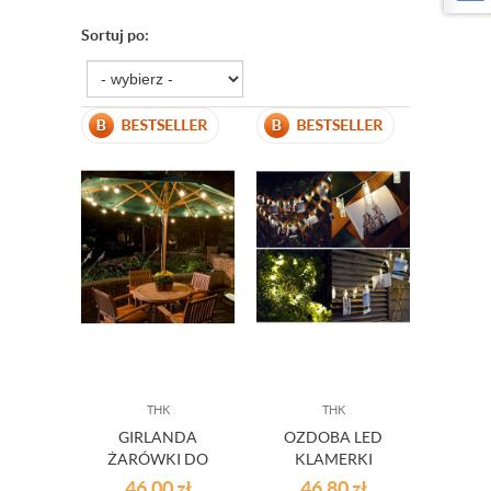
Sortuj po:
THK
THK
GIRLANDA
OZDOBA LED
ŻARÓWKI DO
KLAMERKI
OGORDU
46,00
zł
46,80
zł