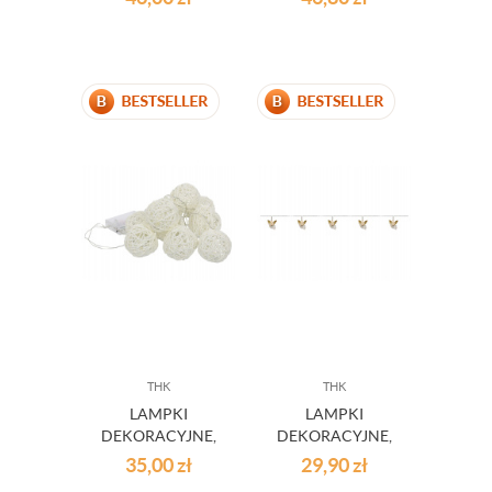
OZDOBA LED
OŚWIETLENIE NA
BATERIE
THK
THK
LAMPKI
LAMPKI
DEKORACYJNE,
DEKORACYJNE,
ŁAŃCUCH 10 LED
GIRLANDA
35,00
zł
29,90
zł
BALL
ANIOŁKI