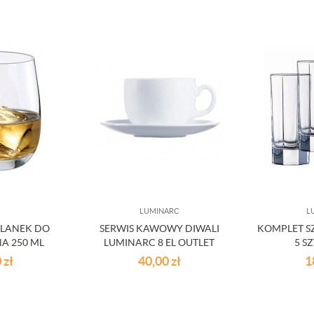
LUMINARC
L
KLANEK DO
SERWIS KAWOWY DIWALI
KOMPLET S
A 250 ML
LUMINARC 8 EL OUTLET
5 S
ET
0
zł
40,00
zł
1