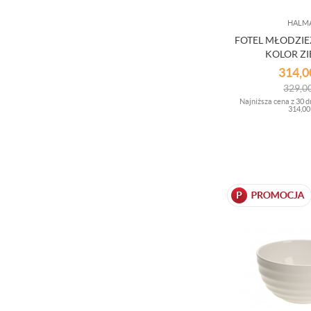
HALM
FOTEL MŁODZI
KOLOR Z
314,
329,0
Najniższa cena z 30 d
314,00