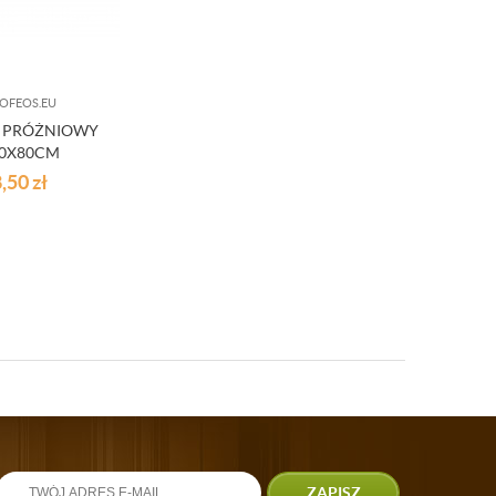
OFEOS.EU
 PRÓŻNIOWY
0X80CM
8,50
zł
ZAPISZ