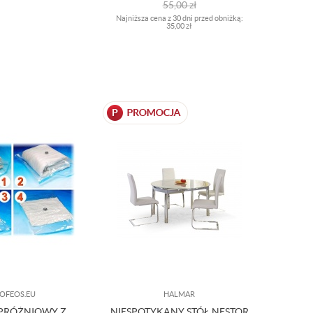
55,00
zł
Najniższa cena z 30 dni przed obniżką:
35,00 zł
OFEOS.EU
HALMAR
PRÓŻNIOWY Z
NIESPOTYKANY STÓŁ NESTOR