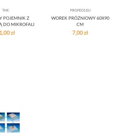
THK
PROFEOS.EU
Y POJEMNIK Z
WOREK PRÓŻNIOWY 60X90
 DO MIKROFALI
CM
 OUTLET
1,00
zł
7,00
zł