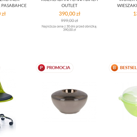
L PASABAHCE
OUTLET
WIESZAK
0
zł
390,00
zł
1
999,00
zł
Najniższa cena z 30 dni przed obniżką:
390,00 zł