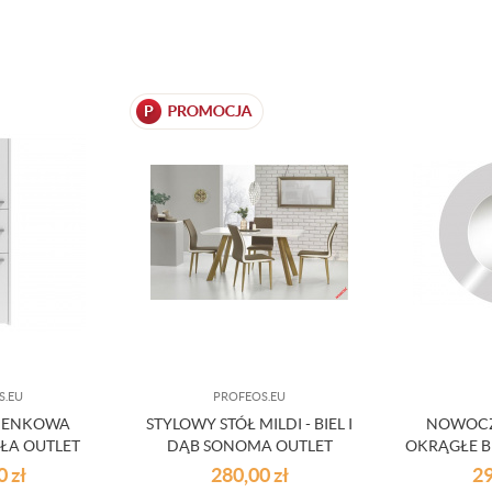
S.EU
PROFEOS.EU
ZIENKOWA
STYLOWY STÓŁ MILDI - BIEL I
NOWOCZ
AŁA OUTLET
DĄB SONOMA OUTLET
OKRĄGŁE B
10
00
zł
280,00
zł
2