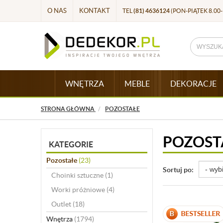
O NAS
KONTAKT
TEL
(81) 4636124
(PON-PIĄTEK 8.00-
WNĘTRZA
MEBLE
DEKORACJE
STRONA GŁÓWNA
POZOSTAŁE
POZOST
KATEGORIE
Pozostałe
(23)
Sortuj po:
Choinki sztuczne
(1)
Worki próżniowe
(4)
Outlet
(18)
Wnętrza
(1794)