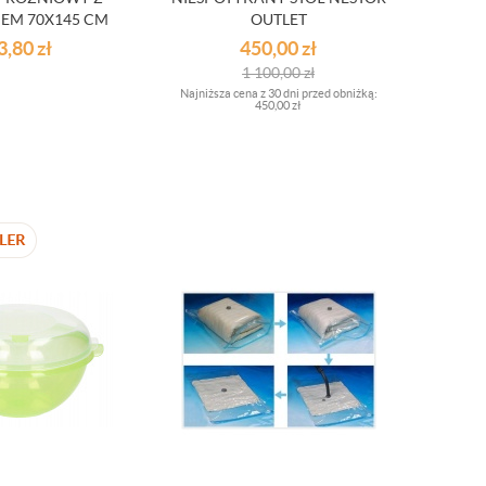
IEM 70X145 CM
OUTLET
3,80
zł
450,00
zł
1 100,00
zł
Najniższa cena z 30 dni przed obniżką:
450,00 zł