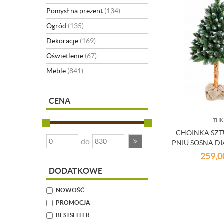
Pomysł na prezent
(134)
Ogród
(135)
Dekoracje
(169)
Oświetlenie
(67)
Meble
(841)
CENA
THK
CHOINKA SZ
do
PNIU SOSNA 
180 
259,
DODATKOWE
NOWOŚĆ
PROMOCJA
BESTSELLER