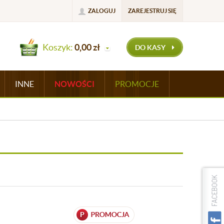
ZALOGUJ
ZAREJESTRUJ SIĘ
Koszyk:
0,00
zł
DO KASY
INNE
NOWOŚCI
PROMOCJE