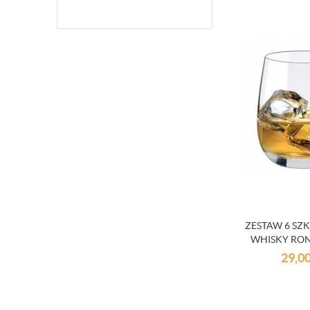
ZESTAW 6 SZ
WHISKY RON
OUTL
29,0