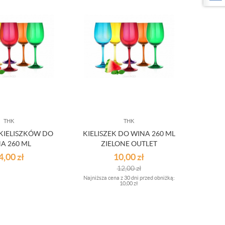
THK
THK
 KIELISZKÓW DO
KIELISZEK DO WINA 260 ML
A 260 ML
ZIELONE OUTLET
CZOWE OUTLET
4,00
zł
10,00
zł
12,00
zł
Najniższa cena z 30 dni przed obniżką:
10,00 zł