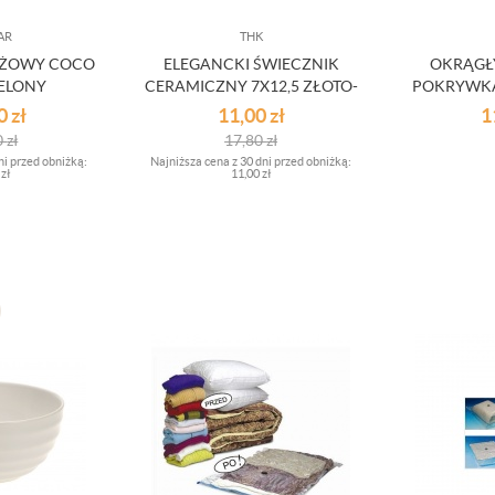
AR
THK
EŻOWY COCO
ELEGANCKI ŚWIECZNIK
OKRĄGŁ
IELONY
CERAMICZNY 7X12,5 ZŁOTO-
POKRYWKĄ
BRĄZOWY OUTLET
1L
00
zł
11,00
zł
1
0
zł
17,80
zł
ni przed obniżką:
Najniższa cena z 30 dni przed obniżką:
 zł
11,00 zł