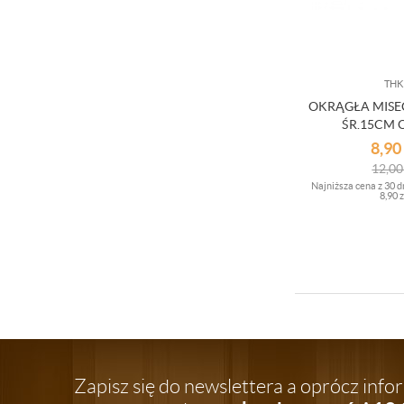
THK
OKRĄGŁA MISE
ŚR.15CM 
8,90
12,0
Najniższa cena z 30 d
8,90 z
Zapisz się do newslettera a oprócz inf