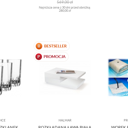
569,00
zł
Najniższa cena z 30 dni przed obniżką:
280,00 zł
HCE
HALMAR
PR
SZKLANEK
ROZKŁADANA ŁAWA BIAŁA
WOREK 