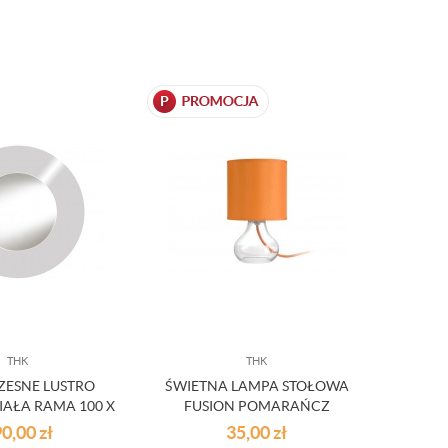
THK
THK
ESNE LUSTRO
ŚWIETNA LAMPA STOŁOWA
IAŁA RAMA 100 X
FUSION POMARAŃCZ
0 OUTLET
90,00
zł
35,00
zł