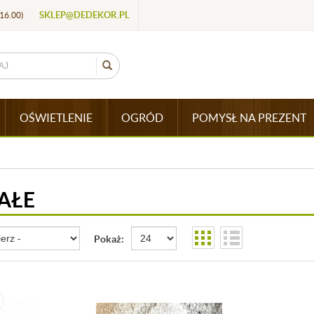
SKLEP@DEDEKOR.PL
16.00)
/
OŚWIETLENIE
OGRÓD
POMYSŁ NA PREZENT
AŁE
Pokaż: