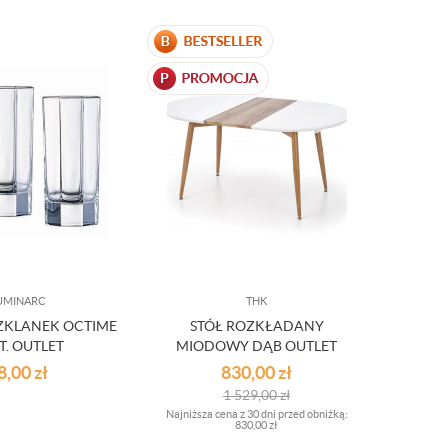
UMINARC
THK
ZKLANEK OCTIME
STÓŁ ROZKŁADANY
ZT. OUTLET
MIODOWY DĄB OUTLET
8,00
zł
830,00
zł
1 529,00
zł
Najniższa cena z 30 dni przed obniżką:
830,00 zł