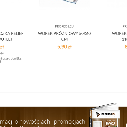
PROFEOS.EU
PR
CZKA RELIEF
WOREK PRÓŻNIOWY 50X60
WOREK
OUTLET
CM
11
zł
5,90
zł
0
zł
ni przed obniżką:
ł
ormacji o nowościach i promocjach