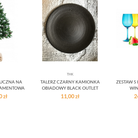
THK
TUCZNA NA
TALERZ CZARNY KAMIONKA
ZESTAW 5
DIAMENTOWA
OBIADOWY BLACK OUTLET
WIN
CM
POMARAŃ
00
zł
11,00
zł
2