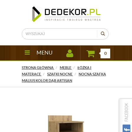
MENU
0
STRONA GŁÓWNA
MEBLE
ŁÓŻKA I
MATERACE
SZAFKI NOCNE
NOCNA SZAFKA
MALIUS KOLOR DĄB ARTISAN