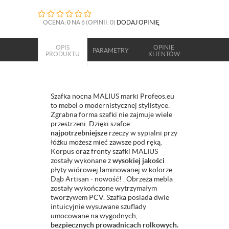
OCENA:
0
NA 6 (OPINII: 0)
DODAJ OPINIĘ
OPIS
OPINIE
PARAMETRY
PRODUKTU
KLIENTÓW
Szafka nocna MALIUS marki Profeos.eu
to mebel o modernistycznej stylistyce.
Zgrabna forma szafki nie zajmuje wiele
przestrzeni. Dzięki szafce
najpotrzebniejsze
rzeczy w sypialni przy
łóżku możesz mieć zawsze pod ręką.
Korpus oraz fronty szafki MALIUS
zostały wykonane z
wysokiej jakości
płyty wiórowej laminowanej w kolorze
Dąb Artisan - nowość! . Obrzeża mebla
zostały wykończone wytrzymałym
tworzywem PCV. Szafka posiada dwie
intuicyjnie wysuwane szuflady
umocowane na wygodnych,
bezpiecznych prowadnicach rolkowych.