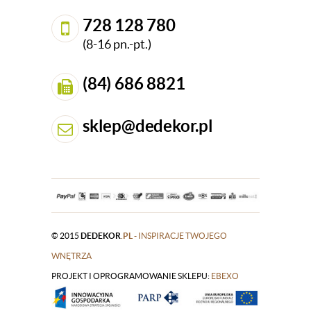
728 128 780
(8-16 pn.-pt.)
(84) 686 8821
sklep@dedekor.pl
© 2015
DEDEKOR
.PL
- INSPIRACJE TWOJEGO
WNĘTRZA
PROJEKT I OPROGRAMOWANIE SKLEPU:
|
EBEXO