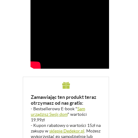
Zamawiając ten produkt teraz
otrzymasz od nas gratis:
- Bestsellerowy E-book "
Sam
urządzisz Swój dom
" wartości
19,99zł
- Kupon rabatowy o wartości 15zł na
zakupy w
sklepie Dedekor.pl
. Możesz
wykorzystać go samodzielnie lub