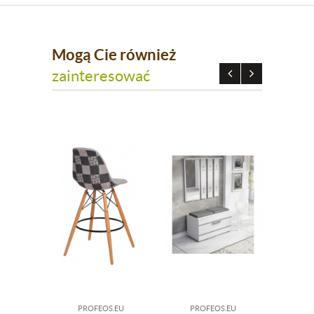
Mogą Cie również
zainteresować
PROFEOS.EU
PROFEOS.EU
PR