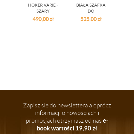
HOKER VARIE -
BIAŁA SZAFKA
ŁAWA
SZARY
DO
INDU
PATCHWORK
PRZEDPOKOJU
SC
490,00
zł
525,00
zł
49
LUIZA - BIAŁA
NA
Zapisz się do newslettera a oprócz
informacji o nowościach i
e-
promocjach otrzymasz od nas
book wartości 19,90 zł