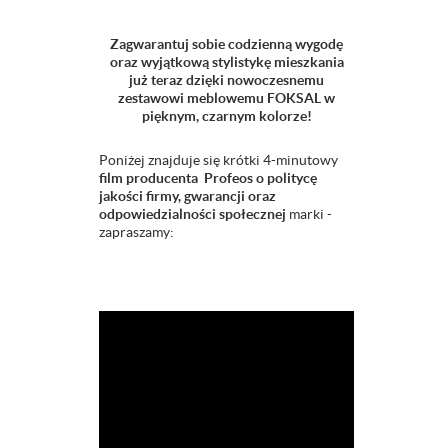
Zagwarantuj sobie codzienną wygodę
oraz wyjątkową stylistykę mieszkania
już teraz dzięki nowoczesnemu
zestawowi meblowemu FOKSAL w
pięknym, czarnym kolorze!
Poniżej znajduje się krótki 4-minutowy
film producenta Profeos o politycę
jakości firmy, gwarancji oraz
odpowiedzialności społecznej
marki -
zapraszamy: