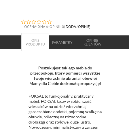
OCENA:
0
NA 6 (OPINII: 0)
DODAJ OPINIĘ
OPIS
OPINIE
PARAMETRY
PRODUKTU
KLIENTÓW
Poszukujesz takiego mebla do
przedpokoju, który pomieści wszystkie
Twoje wierzchnie ubrania i obuwie?
Mamy dla Ciebie doskonałą propozycję!
FOKSAL to funkcjonalny, praktyczny
mebel. FOKSAL łączy w sobie: sześć
wieszaków na odzież wierzchnią i
garderobiane dodatki,
pojemną szafkę na
obuwie
, półeczkę na różnorodne
drobiazgi oraz stylowe, duże lustro.
Nowoczesny, minimalistyczny a zarazem