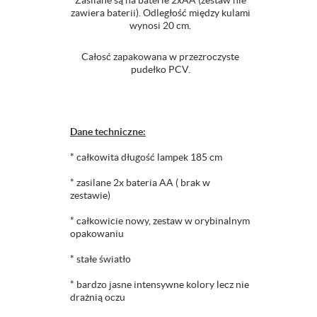
Zasilane są na baterie 2xAA (zestaw nie
zawiera baterii). Odległość między kulami
wynosi 20 cm.
Całosć zapakowana w przezroczyste
pudełko PCV.
Dane techniczne:
* całkowita długość lampek 185 cm
* zasilane 2x bateria AA ( brak w
zestawie)
* całkowicie nowy, zestaw w orybinalnym
opakowaniu
* stałe światło
* bardzo jasne intensywne kolory lecz nie
drażnią oczu