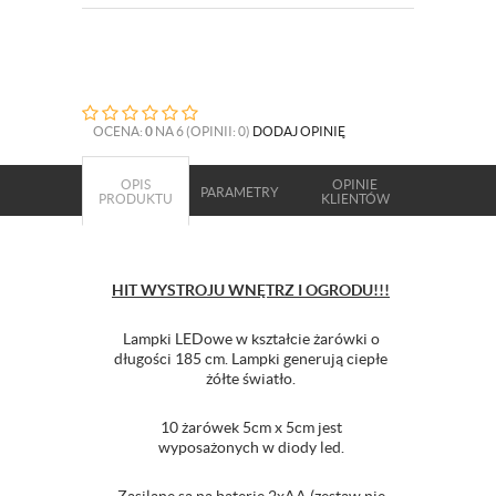
OCENA:
0
NA 6 (OPINII: 0)
DODAJ OPINIĘ
OPIS
OPINIE
PARAMETRY
PRODUKTU
KLIENTÓW
HIT WYSTROJU WNĘTRZ I OGRODU!!!
Lampki LEDowe w kształcie żarówki o
długości 185 cm. Lampki generują ciepłe
żółte światło.
10 żarówek 5cm x 5cm jest
wyposażonych w diody led.