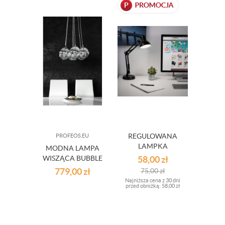
REGULOWANA
PROFEOS.EU
PR
LAMPKA
MODNA LAMPA
INN
BIURKOWA
WISZĄCA BUBBLE
58,00
zł
PLAF
BIAŁ
779,00
zł
49
75,00
zł
Najniższa cena z 30 dni
przed obniżką:
58,00 zł