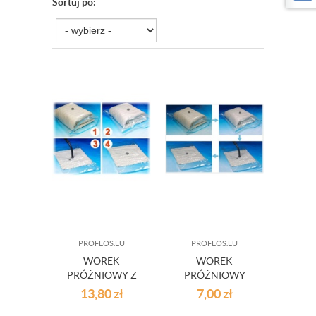
Sortuj po:
PROFEOS.EU
PROFEOS.EU
WOREK
WOREK
PRÓŻNIOWY Z
PRÓŻNIOWY
WIESZAKIEM
60X90 CM
13,80
zł
7,00
zł
70X145 CM