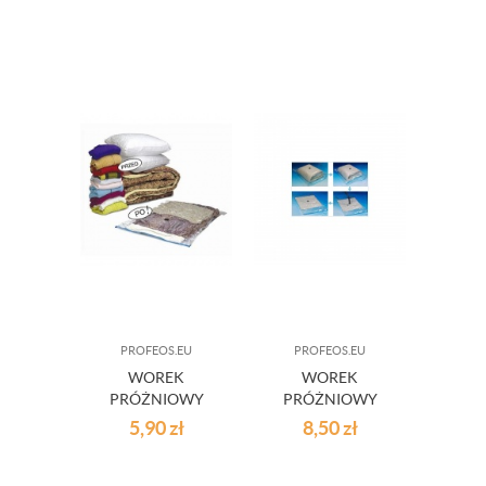
PROFEOS.EU
PROFEOS.EU
WOREK
WOREK
PRÓŻNIOWY
PRÓŻNIOWY
50X60 CM
110X80CM
5,90
zł
8,50
zł