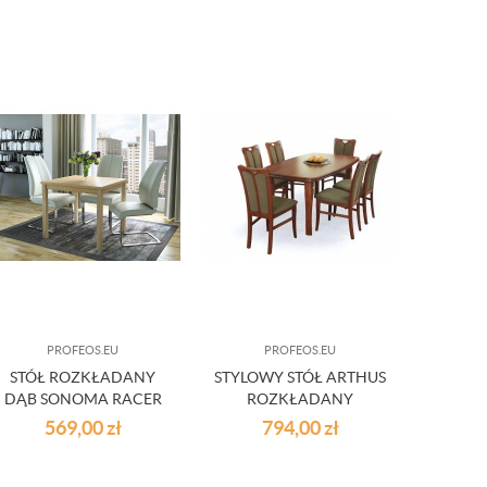
PROFEOS.EU
PROFEOS.EU
STÓŁ ROZKŁADANY
STYLOWY STÓŁ ARTHUS
ŚWI
DĄB SONOMA RACER
ROZKŁADANY
KAWO
WE
569,00
zł
794,00
zł