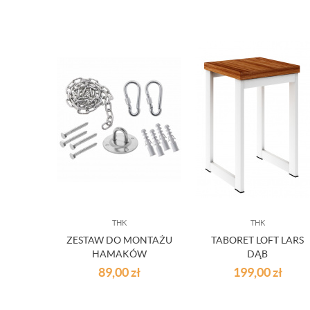
THK
THK
ZESTAW DO MONTAŻU
TABORET LOFT LARS
HAMAKÓW
DĄB
89,00
zł
199,00
zł