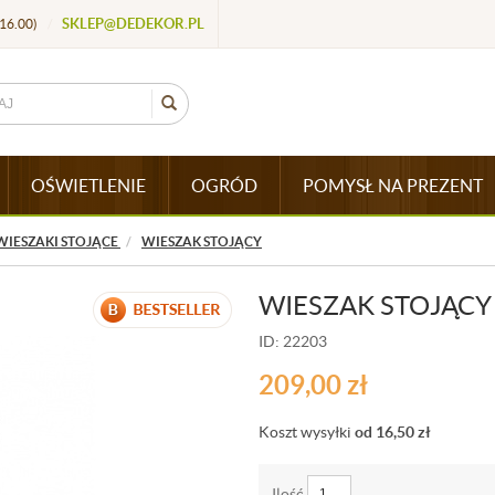
SKLEP@DEDEKOR.PL
16.00)
/
OŚWIETLENIE
OGRÓD
POMYSŁ NA PREZENT
WIESZAKI STOJĄCE
WIESZAK STOJĄCY
WIESZAK STOJĄCY
ID: 22203
209,00
zł
Koszt wysyłki
od 16,50
zł
Ilość