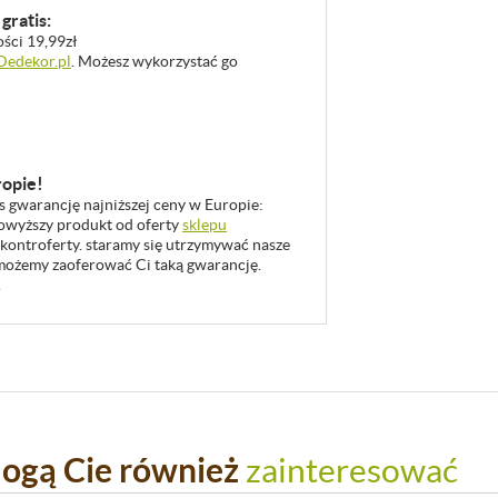
gratis:
ości 19,99zł
 Dedekor.pl
. Możesz wykorzystać go
ropie!
as gwarancję najniższej ceny w Europie:
 powyższy produkt od oferty
sklepu
 kontroferty. staramy się utrzymywać nasze
u możemy zaoferować Ci taką gwarancję.
.
ogą Cie również
zainteresować