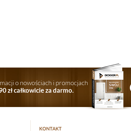
ormacji o nowościach i promocjach
90 zł całkowicie za darmo.
KONTAKT