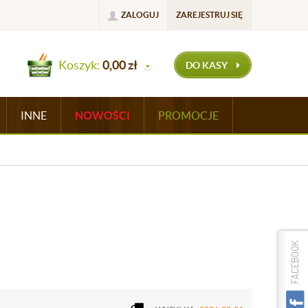
ZALOGUJ
ZAREJESTRUJ SIĘ
Koszyk:
0,00
zł
DO KASY
INNE
NOWOŚCI
PROMOCJE