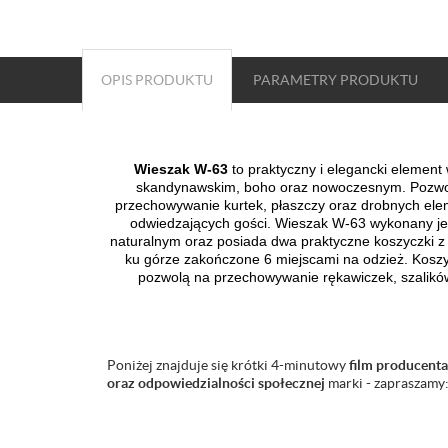
OPIS PRODUKTU
PARAMETRY
PRODUKTU
Wieszak W-63
to praktyczny i elegancki elemen
skandynawskim, boho oraz nowoczesnym. Pozwol
przechowywanie kurtek, płaszczy oraz drobnych el
odwiedzających gości.
Wieszak
W-63 wykonany jes
naturalnym oraz posiada dwa praktyczne koszyczki z 
ku górze zakończone 6 miejscami na odzież. Koszyc
pozwolą na przechowywanie rękawiczek, szalik
Poniżej znajduje się krótki 4-minutowy
film producenta
oraz odpowiedzialności społecznej
marki - zapraszamy