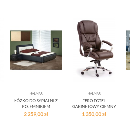
HALMAR
HALMAR
ŁÓŻKO DO SYPIALNI Z
FERO FOTEL
POJEMNIKIEM
GABINETOWY CIEMNY
SAMANTA BEŻOWO-
BRĄZ - SKÓRA DESIGN
2 259,00
zł
1 350,00
zł
BRĄZOWE