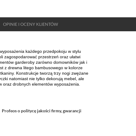
OPINIE
I OCENY
KLIENTÓW
t wyposażenia każdego przedpokoju w stylu
i zagospodarować przestrzeń oraz ułatwi
ementów garderoby zarówno domowników jak i
t z drewna litego bambusowego w kolorze
tkaniny. Konstrukcje tworzą trzy nogi zwężane
zki natomiast nie tylko dekorują mebel, ale
ów oraz drobnych elementów wyposażenia.
 Profeos o politycę jakości firmy, gwarancji
: