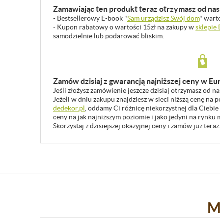
Zamawiając ten produkt teraz otrzymasz od nas 
- Bestsellerowy E-book "
Sam urządzisz Swój dom
" wart
- Kupon rabatowy o wartości 15zł na zakupy w
sklepie
samodzielnie lub podarować bliskim.
Zamów dzisiaj z gwarancją najniższej ceny w Eu
Jeśli złożysz zamówienie jeszcze dzisiaj otrzymasz od n
Jeżeli w dniu zakupu znajdziesz w sieci niższą cenę na
dedekor.pl
, oddamy Ci różnicę niekorzystnej dla Ciebie
ceny na jak najniższym poziomie i jako jedyni na rynk
Skorzystaj z dzisiejszej okazyjnej ceny i zamów już teraz
M