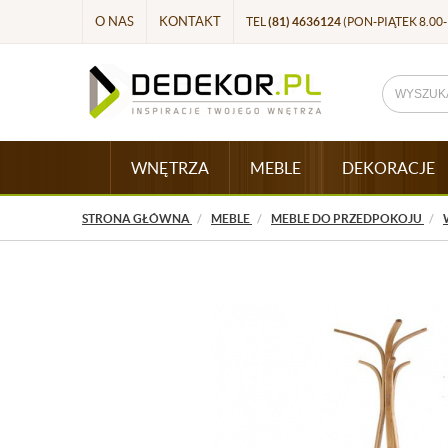
O NAS
KONTAKT
TEL
(81) 4636124
(PON-PIĄTEK 8.00-
WNĘTRZA
MEBLE
DEKORACJE
STRONA GŁÓWNA
MEBLE
MEBLE DO PRZEDPOKOJU