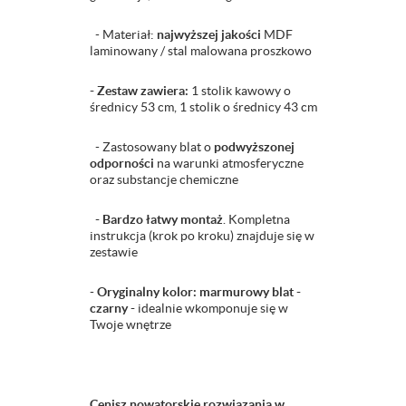
- Materiał:
najwyższej jakości
MDF
laminowany / stal malowana proszkowo
- Zestaw zawiera:
1 stolik kawowy o
średnicy 53 cm, 1 stolik o średnicy 43 cm
- Zastosowany blat o
podwyższonej
odporności
na warunki atmosferyczne
oraz substancje chemiczne
- Bardzo łatwy montaż
. Kompletna
instrukcja (krok po kroku) znajduje się w
zestawie
-
Oryginalny kolor: marmurowy blat -
czarny -
idealnie wkomponuje się w
Twoje wnętrze
Cenisz nowatorskie rozwiązania w