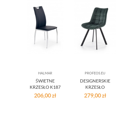
HALMAR
PROFEOS.EU
PR
ŚWIETNE
DESIGNERSKIE
KOM
KRZESŁO K187
KRZESŁO
ŁÓŻK
CZARNE
CASTELLE
206,00
zł
279,00
zł
2 