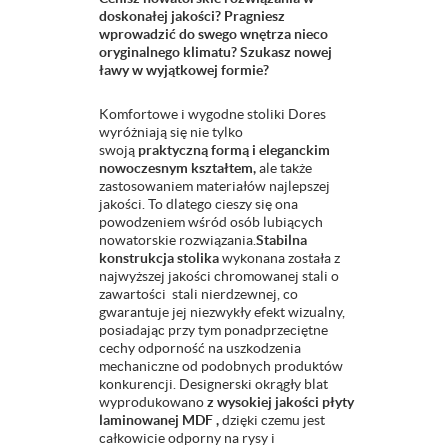
doskonałej jakości? Pragniesz
wprowadzić do swego wnętrza nieco
oryginalnego klimatu? Szukasz nowej
ławy w wyjątkowej formie?
Komfortowe i wygodne stoliki Dores
wyróżniają się nie tylko
swoją
praktyczną formą i eleganckim
nowoczesnym kształtem,
ale także
zastosowaniem materiałów najlepszej
jakości. To dlatego cieszy się ona
powodzeniem wśród osób lubiących
nowatorskie rozwiązania.
Stabilna
k
onstrukcja stolika
wykonana została z
najwyższej jakości chromowanej stali o
zawartości stali nierdzewnej, co
gwarantuje jej niezwykły efekt wizualny,
posiadając przy tym ponadprzeciętne
cechy odporność na uszkodzenia
mechaniczne od podobnych produktów
konkurencji. Designerski okrągły blat
wyprodukowano
z wysokiej jakości płyty
laminowanej MDF ,
dzięki czemu jest
całkowicie odporny na rysy i