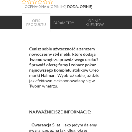
OCENA:
0
NA 6 (OPINII: 0)
DODAJ OPINIĘ
OPIS
OPINIE
PARAMETRY
PRODUKTU
KLIENTÓW
Cenisz sobie użyteczność a zarazem
nowoczesny styl mebli, które dodają
Twemu wnętrzu prawdziwego uroku?
Sprawdź ofertę firmy i zobacz pokaz
najnowszego kompletu stolików Oreo
marki Halmar
. Wyobraź sobie już dziś
jak efektownie eksponowałaby się w
Twoim wnętrzu.
NAJWAŻNIEJSZE INFORMACJE:
-
Gwarancja 5 lat
- jako jedyni dajemy
gwarancje, aż na taki długi okres