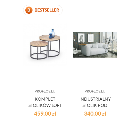
PROFEOS.EU
PROFEOS.EU
KOMPLET
INDUSTRIALNY
STOLIKÓW LOFT
STOLIK POD
LAPTOPA DEXON
459,00
zł
340,00
zł
3X