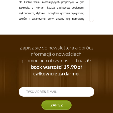
dla Ciebie wiele interesujących propozycji w tym
zakresie, z których każda zachwyca designem,
wykonaniem, stylem i... ceną! Na łączeniu najwyższej
jakości i atrakcyjnej ceny znamy się naprawdę
dobrze!
Małe stoliki do salonu
Prezentujemy tutaj
małe stoliki
zaprojektowane z
myślą o wszystkich osób poszukujących
Zapisz się do newslettera a oprócz
funkcjonalnych, a jednocześnie pięknie
informacji o nowościach i
prezentujących się rozwiązań. Każdy
stolik
to
e-
promocjach otrzymasz od nas
znakomitej jakości materiały (np. odporna na
zarysowania i przebarwienia płyta laminowana,
book wartości 19,90 zł
drewno, stal), które gwarantują, że stolik będzie
całkowicie za darmo.
świetnie wyglądał nawet po latach intensywnego
użytkowania.
Stoliki kawowe dopasowane do stylu Twojego
mieszkania
Poza wysokiej jakości materiałami, nasze
stoliki
kawowe
wyróżnia wyjątkowe wzornictwo
ZAPISZ
oraz niebanalne formy. Wybierz dowolny stolik