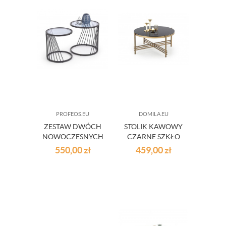
PROFEOS.EU
DOMILA.EU
ZESTAW DWÓCH
STOLIK KAWOWY
NOWOCZESNYCH
CZARNE SZKŁO
STOLIKÓW
STOLIK MODERN
550,00
zł
459,00
zł
GLAMOUR