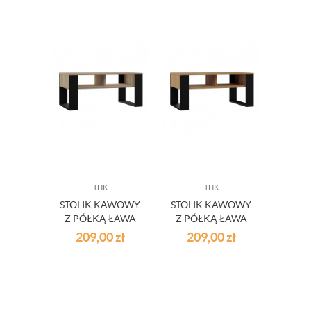
THK
THK
STOLIK KAWOWY
STOLIK KAWOWY
Z PÓŁKĄ ŁAWA
Z PÓŁKĄ ŁAWA
MODERN DĄB
MODERN
209,00
zł
209,00
zł
SONOMA/CZERŃ