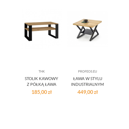
THK
PROFEOS.EU
STOLIK KAWOWY
ŁAWA W STYLU
Z PÓŁKĄ ŁAWA
INDUSTRIALNYM
MODERN
SARA DĄB
185,00
zł
449,00
zł
NATURALNY