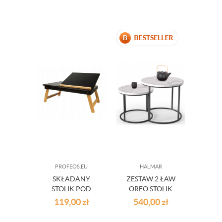
DREWNO
PROFEOS.EU
HALMAR
SKŁADANY
ZESTAW 2 ŁAW
STOLIK POD
OREO STOLIK
LAPTOPA DO
KAWOWY
119,00
zł
540,00
zł
ŁÓŻKA CZARNY
DREWNO