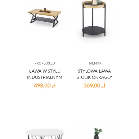
PROFEOS.EU
HALMAR
ŁAWA W STYLU
STYLOWA ŁAWA
INDUSTRIALNYM
STOLIK OKRĄGŁY
SCALA DĄB
ROLO
498,00
zł
369,00
zł
NATURALNY