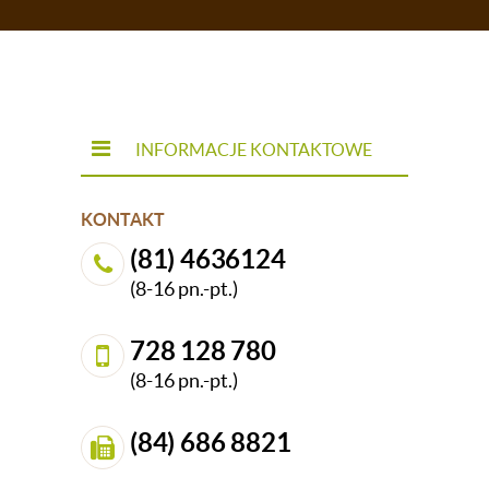
kawowy i w prosty sposób odmień swój salon,
dodając mu oryginalnego charakteru i wyraźnego
stylu. Zapoznaj się z naszą ofertą – proponujemy
również eleganckie
ławy pokojowe
. Zapewniamy, że
od tej chwili każda filiżanka kawy będzie smakowała
jeszcze lepiej!
INFORMACJE KONTAKTOWE
KONTAKT
(81) 4636124
(8-16 pn.-pt.)
728 128 780
(8-16 pn.-pt.)
(84) 686 8821