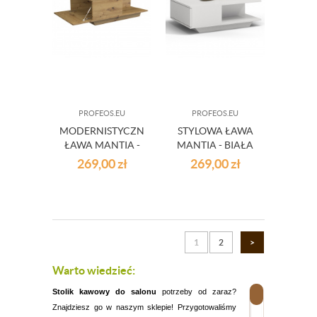
PROFEOS.EU
PROFEOS.EU
MODERNISTYCZNA
STYLOWA ŁAWA
ŁAWA MANTIA -
MANTIA - BIAŁA
DĄB ARTISAN
269,00
zł
269,00
zł
1
2
>
Warto wiedzieć:
Stolik kawowy do salonu
potrzeby od zaraz?
Znajdziesz go w naszym sklepie! Przygotowaliśmy