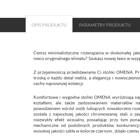
OPIS PRODUKTU
PARAMETRY
PRODUKTU
Cenisz minimalistyczne rozwiązania w doskonałej ja
nieco oryginalnego klimatu? Szukasz nowej ławy w wyj
Z przyjemnością przedstawiamy Ci stoliki OMENA. Pro
troską o każdy detal mebla, a elegancja i nowoczesnoś
cechy najnowszej kolekcji.
Komfortowe i wygodne stoliki OMENA wyróżniają się n
kształtem, ale także zastosowaniem materiałów na
powodzeniem wśród osób lubiących nowatorskie rozwi
została z najwyższej jakości chromowanej stali o za
niezwykły efekt wizualny, posiadając przy tym pon
mechaniczne od podobnych produktów konkurencji.
wysokiej jakości szkła w kolorze czarnym , dzięki czemu