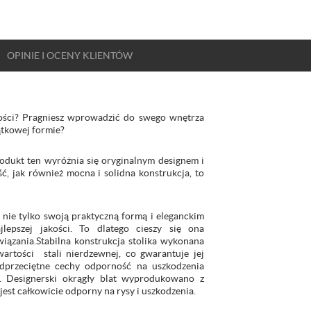
OPINIE
I OCENY
KLIENTÓW
kości? Pragniesz wprowadzić do swego wnętrza
ątkowej formie?
dukt ten wyróżnia się oryginalnym designem i
ć, jak również mocna i solidna konstrukcja, to
ie tylko swoją praktyczną formą i eleganckim
jlepszej jakości. To dlatego cieszy się ona
ązania.Stabilna konstrukcja stolika wykonana
wartości stali nierdzewnej, co gwarantuje jej
adprzeciętne cechy odporność na uszkodzenia
 Designerski okrągły blat wyprodukowano z
 jest całkowicie odporny na rysy i uszkodzenia.