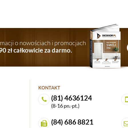
ormacji o nowościach i promocjach
90 zł całkowicie za darmo.
KONTAKT
(81) 4636124
(8-16 pn.-pt.)
(84) 686 8821