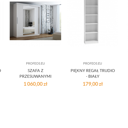
PROFEOS.EU
PROFEOS.EU
D
SZAFA Z
PIĘKNY REGAŁ TRUDIO
PRZESUWANYMI
- BIAŁY
DRZWIAMI LORENA -
1 060,00
zł
179,00
zł
BIAŁA