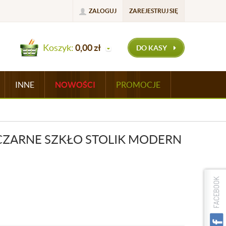
ZALOGUJ
ZAREJESTRUJ SIĘ
Koszyk:
0,00
zł
DO KASY
INNE
NOWOŚCI
PROMOCJE
CZARNE SZKŁO STOLIK MODERN