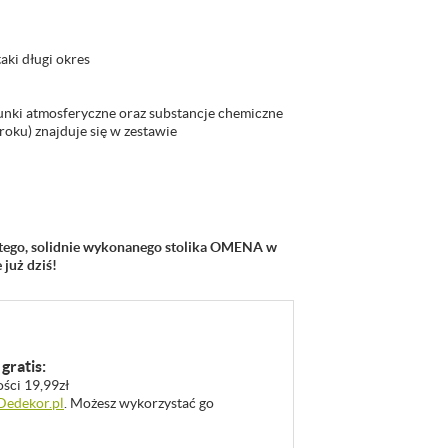
taki długi okres
unki atmosferyczne oraz substancje chemiczne
roku) znajduje się w zestawie
itego, solidnie wykonanego stolika OMENA w
już dziś!
gratis:
ości 19,99zł
 Dedekor.pl
. Możesz wykorzystać go