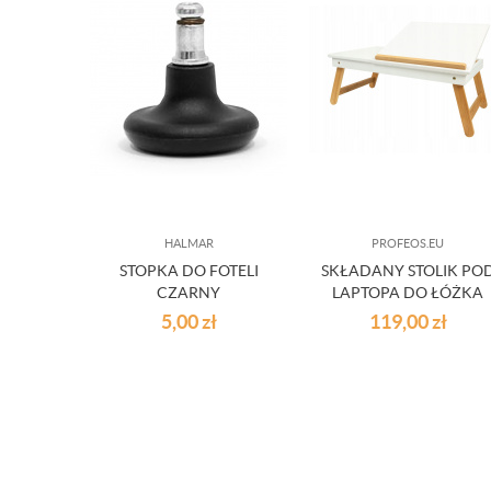
HALMAR
PROFEOS.EU
STOPKA DO FOTELI
SKŁADANY STOLIK PO
CZARNY
LAPTOPA DO ŁÓŻKA
BIAŁY DREWNO
5,00
zł
119,00
zł