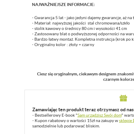
NAJWAŻNIEJSZE INFORMACJE:
- Gwarancja 5 lat - jako jedyni dajemy gwarancje, aż na 
- Materiał: najwyższej jakości stal chromowana/szkło
- stolik kawowy o średnicy 80 cm i wysokości 41 cm
- Zastosowany blat o podwyższonej odporności na war
- Bardzo łatwy montaż. Kompletna instrukcja (krok po k
- Oryginalny kolor : złoty + czarny
Ciesz się oryginalnym, ciekawym designem znakom
czarnym kolorze 
Zamawiając ten produkt teraz otrzymasz od nas 
- Bestsellerowy E-book "
Sam urządzisz Swój dom
" wart
- Kupon rabatowy o wartości 15zł na zakupy w
sklepie
samodzielnie lub podarować bliskim.