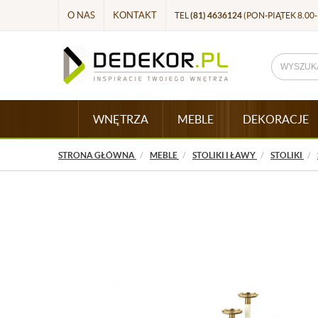
O NAS
KONTAKT
TEL
(81) 4636124
(PON-PIĄTEK 8.00-
WNĘTRZA
MEBLE
DEKORACJE
STRONA GŁÓWNA
MEBLE
STOLIKI I ŁAWY
STOLIKI