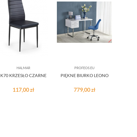
HALMAR
PROFEOS.EU
K70 KRZESŁO CZARNE
PIĘKNE BIURKO LEONO
N
HUŚT
COCO
117,00
zł
779,00
zł