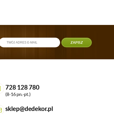
ZAPISZ
728 128 780
(8-16 pn.-pt.)
sklep@dedekor.pl