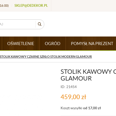
SKLEP@DEDEKOR.PL
16.00)
/
OŚWIETLENIE
OGRÓD
POMYSŁ NA PREZENT
STOLIK KAWOWY CZARNE SZKŁO STOLIK MODERN GLAMOUR
STOLIK KAWOWY 
GLAMOUR
ID: 21454
459,00
zł
Koszt wysyłki
od 17,00
zł