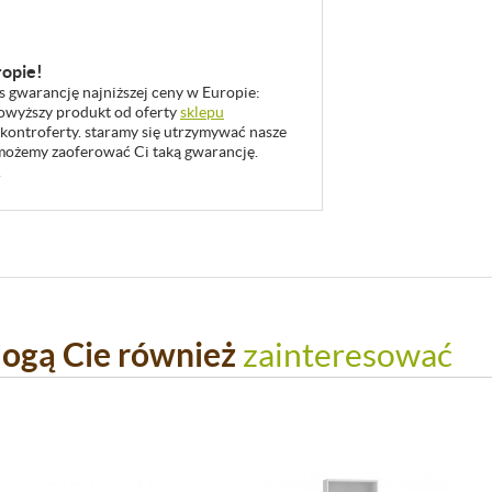
ropie!
as gwarancję najniższej ceny w Europie:
 powyższy produkt od oferty
sklepu
 kontroferty. staramy się utrzymywać nasze
u możemy zaoferować Ci taką gwarancję.
.
ogą Cie również
zainteresować