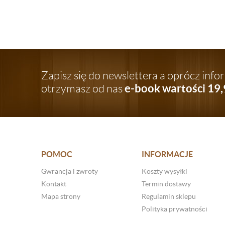
Zapisz się do newslettera a oprócz inf
e-book wartości 19,
otrzymasz od nas
POMOC
INFORMACJE
Gwrancja i zwroty
Koszty wysyłki
Kontakt
Termin dostawy
Mapa strony
Regulamin sklepu
Polityka prywatności