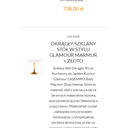
738,00
zł
HALMAR
OKRĄGŁY SZKLANY
STÓŁ W STYLU
GLAMOUR MARMUR
+ ZŁOTO
Szklany Stół Okrągły 90 cm
Kuchenny do Jadalni Kuchni
Glamour CASEMIRO Biały
Marmur Złoty Halmar Szkło to
materiał, który odznacza się na
tle innych materiałów wysoką
wytrzymałością oraz łatwością w
czyszczeniu. Materiał ten został
zabezpieczony procesem
hartowania, czyli specjalnej
obróbce termicznej, przez co
znacznie rośnie odporność szkła