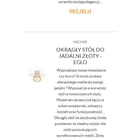
ceramiki dodają elegancji...
985,00
zł
HALMAR
OKRĄGŁY STÓŁ DO
JADALNI ZŁOTY -
EGLO
Wyposażasz swoje mieszkanie
czy biuro? A może szukasz
elenackiego mebla do swojej
jadalni ? Wyposaż je w wyrazisty
stół w nowoczesnym stylu.
Model ten skutecznie łączy w
sobie nowatorski, odważny
kształt oraz funkcjonalność.
Okrągły stół na stożkowej złotej
podstawie to idealny wybór dla
osób poszukujących
wyrafinowanych mebli. Złoty