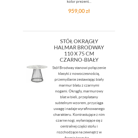
kolor prezent...
959,00
zł
STÓŁ OKRĄGŁY
HALMAR BRODWAY
110 X 75 CM
CZARNO-BIAŁY
Stół Brodway stanowi połączenie
klasyki z nowoczesnością,
przemyślanie zestawiając biały
marmur blatu z czarnymi
nogami. Okrągły, marmurowy
blat w bieli, przeplatany
subtelnym wzorem, przyciąga
uwagę i nadaje wyrafinowanego
charakteru. Kontrastujące z nim
czarne nogi, wyłaniające się z
centralnej części stołu i
rozchodzące na zewnątrz w
formie koszyka, ...