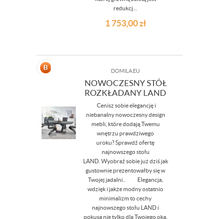
redukcj...
1 753,00
zł
DOMILA.EU
NOWOCZESNY STÓŁ
ROZKŁADANY LAND
Cenisz sobie elegancję i
niebanalny nowoczesny design
mebli, które dodają Twemu
wnętrzu prawdziwego
uroku? Sprawdź ofertę
najnowszego stołu
LAND. Wyobraź sobie już dziś jak
gustownie prezentowałby się w
Twojej jadalni.. Elegancja,
wdzięk i jakże modny ostatnio
minimalizm to cechy
najnowszego stołu LAND i
pokusa nie tylko dla Twojego oka.