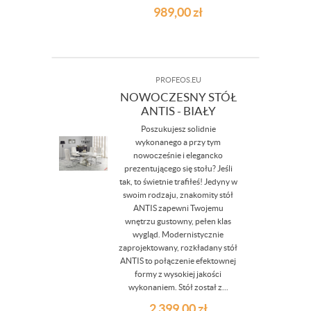
989,00
zł
PROFEOS.EU
NOWOCZESNY STÓŁ
ANTIS - BIAŁY
Poszukujesz solidnie
wykonanego a przy tym
nowocześnie i elegancko
prezentującego się stołu? Jeśli
tak, to świetnie trafiłeś! Jedyny w
swoim rodzaju, znakomity stół
ANTIS zapewni Twojemu
wnętrzu gustowny, pełen klas
wygląd. Modernistycznie
zaprojektowany, rozkładany stół
ANTIS to połączenie efektownej
formy z wysokiej jakości
wykonaniem. Stół został z...
2 399,00
zł