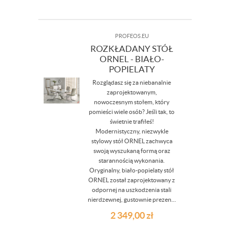
PROFEOS.EU
ROZKŁADANY STÓŁ
ORNEL - BIAŁO-
POPIELATY
Rozglądasz się za niebanalnie
zaprojektowanym,
nowoczesnym stołem, który
pomieści wiele osób? Jeśli tak, to
świetnie trafiłeś!
Modernistyczny, niezwykle
stylowy stół ORNEL zachwyca
swoją wyszukaną formą oraz
starannością wykonania.
Oryginalny, biało-popielaty stół
ORNEL został zaprojektowany z
odpornej na uszkodzenia stali
nierdzewnej, gustownie prezen...
2 349,00
zł