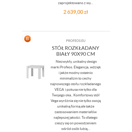
zaprojektowano z wy...
2 639,00
zł
PROFEOS.EU
STÓŁ ROZKŁADANY
BIAŁY 90X90 CM
Niezwykły, unikalny design
marki Profeos. Elegancja, wdzięk
i jakże modny ostatnio
minimalizm to cechy
najnowszego stołu rozkładanego
VEGA i pokusa nie tylko dla
Twojego oka.. Komfortowy stół
Vega wyróżnia się nie tylko swoją
unikalną formą ale także
zastosowaniem materiałów
najlepszej jakości. To dlatego
cieszy się on powodzeniem
wśród osób lubią...