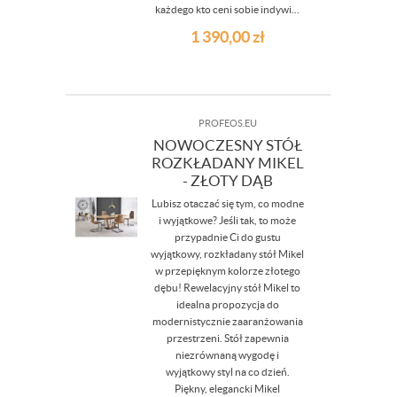
każdego kto ceni sobie indywi...
1 390,00
zł
PROFEOS.EU
NOWOCZESNY STÓŁ
ROZKŁADANY MIKEL
- ZŁOTY DĄB
Lubisz otaczać się tym, co modne
i wyjątkowe? Jeśli tak, to może
przypadnie Ci do gustu
wyjątkowy, rozkładany stół Mikel
w przepięknym kolorze złotego
dębu! Rewelacyjny stół Mikel to
idealna propozycja do
modernistycznie zaaranżowania
przestrzeni. Stół zapewnia
niezrównaną wygodę i
wyjątkowy styl na co dzień.
Piękny, elegancki Mikel