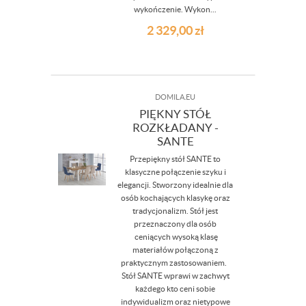
wykończenie. Wykon...
2 329,00
zł
DOMILA.EU
PIĘKNY STÓŁ
ROZKŁADANY -
SANTE
Przepiękny stół SANTE to
klasyczne połączenie szyku i
elegancji. Stworzony idealnie dla
osób kochających klasykę oraz
tradycjonalizm. Stół jest
przeznaczony dla osób
ceniących wysoką klasę
materiałów połączoną z
praktycznym zastosowaniem.
Stół SANTE wprawi w zachwyt
każdego kto ceni sobie
indywidualizm oraz nietypowe