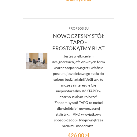
PROFEOS.EU
NOWOCZESNY STÓŁ
TAPO -
PROSTOKĄTMY BLAT
Jesteś wielbicielem
designerskich, efektownych form
w aranżacjach wnętrz i właśnie
poszukujesz ciekawego stołu do
salonu bądź jadalni? Jeśli tak, to
może zainteresuje Cię
niepowtarzalny stół TAPO w
czarno-białym kolorze!
Znakomity stół TAPO to mebel
dla wielbicieli nowoczesnej
stylistyki. TAPO w wyjątkowy
sposób ozdobi Twoje wnętrze i
nada mu modernist...
426,00
zł