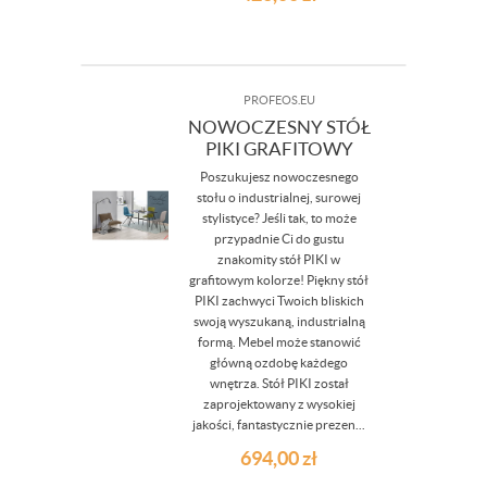
PROFEOS.EU
NOWOCZESNY STÓŁ
PIKI GRAFITOWY
Poszukujesz nowoczesnego
stołu o industrialnej, surowej
stylistyce? Jeśli tak, to może
przypadnie Ci do gustu
znakomity stół PIKI w
grafitowym kolorze! Piękny stół
PIKI zachwyci Twoich bliskich
swoją wyszukaną, industrialną
formą. Mebel może stanowić
główną ozdobę każdego
wnętrza. Stół PIKI został
zaprojektowany z wysokiej
jakości, fantastycznie prezen...
694,00
zł