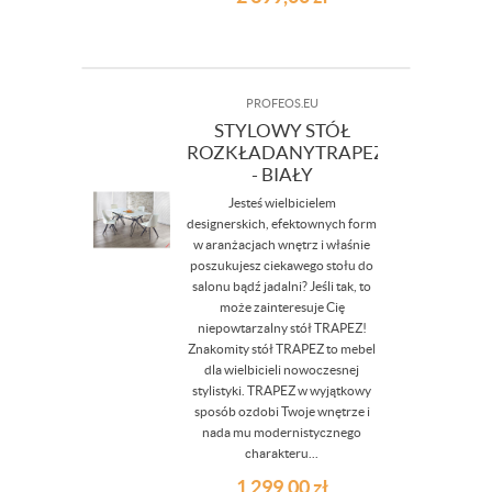
PROFEOS.EU
STYLOWY STÓŁ
ROZKŁADANYTRAPEZ
- BIAŁY
Jesteś wielbicielem
designerskich, efektownych form
w aranżacjach wnętrz i właśnie
poszukujesz ciekawego stołu do
salonu bądź jadalni? Jeśli tak, to
może zainteresuje Cię
niepowtarzalny stół TRAPEZ!
Znakomity stół TRAPEZ to mebel
dla wielbicieli nowoczesnej
stylistyki. TRAPEZ w wyjątkowy
sposób ozdobi Twoje wnętrze i
nada mu modernistycznego
charakteru...
1 299,00
zł