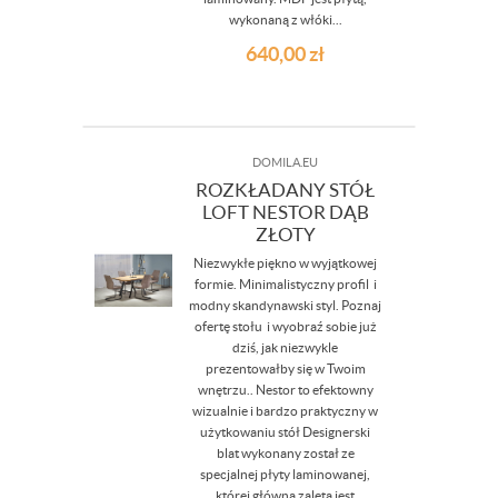
wykonaną z włóki...
640,00
zł
DOMILA.EU
ROZKŁADANY STÓŁ
LOFT NESTOR DĄB
ZŁOTY
Niezwykłe piękno w wyjątkowej
formie. Minimalistyczny profil i
modny skandynawski styl. Poznaj
ofertę stołu i wyobraź sobie już
dziś, jak niezwykle
prezentowałby się w Twoim
wnętrzu.. Nestor to efektowny
wizualnie i bardzo praktyczny w
użytkowaniu stół Designerski
blat wykonany został ze
specjalnej płyty laminowanej,
której główną zaletą jest