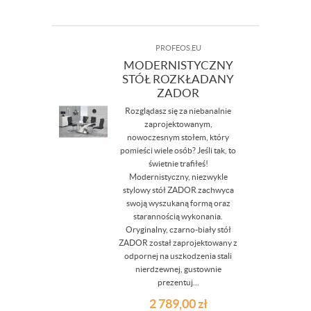
PROFEOS.EU
MODERNISTYCZNY
STÓŁ ROZKŁADANY
ZADOR
Rozglądasz się za niebanalnie
zaprojektowanym,
nowoczesnym stołem, który
pomieści wiele osób? Jeśli tak, to
świetnie trafiłeś!
Modernistyczny, niezwykle
stylowy stół ZADOR zachwyca
swoją wyszukaną formą oraz
starannością wykonania.
Oryginalny, czarno-biały stół
ZADOR został zaprojektowany z
odpornej na uszkodzenia stali
nierdzewnej, gustownie
prezentuj...
2 789,00
zł