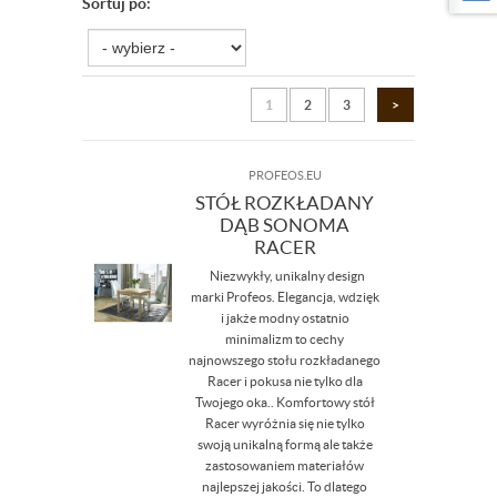
Sortuj po:
1
2
3
>
PROFEOS.EU
STÓŁ ROZKŁADANY
DĄB SONOMA
RACER
Niezwykły, unikalny design
marki Profeos. Elegancja, wdzięk
i jakże modny ostatnio
minimalizm to cechy
najnowszego stołu rozkładanego
Racer i pokusa nie tylko dla
Twojego oka.. Komfortowy stół
Racer wyróżnia się nie tylko
swoją unikalną formą ale także
zastosowaniem materiałów
najlepszej jakości. To dlatego