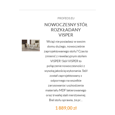
PROFEOS.EU
NOWOCZESNY STÓŁ
ROZKŁADANY
VISPER
Wciąż nie posiadasz w swoim
domu dużego, nowocześnie
zaprojektowanego stołu? Czas to
zmienić z rewelacyjnym stołem
VISPER! Stół VISPER to
połączenie nowoczesności z
wysoką jakością wykonania. Stół
został zaprojektowany z
odpornego na wszelkie
zarysowania i uszkodzenia
materiału MDF lakierowanego
oraz trwałej stali nierdzewnej.
Biel stołu sprawia, że pr...
1 889,00
zł