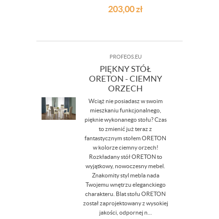
203,00
zł
PROFEOS.EU
PIĘKNY STÓŁ
ORETON - CIEMNY
ORZECH
Wciąż nie posiadasz w swoim
mieszkaniu funkcjonalnego,
pięknie wykonanego stołu? Czas
to zmienić już teraz z
fantastycznym stołem ORETON
w kolorze ciemny orzech!
Rozkładany stół ORETON to
wyjątkowy, nowoczesny mebel.
Znakomity styl mebla nada
Twojemu wnętrzu eleganckiego
charakteru. Blat stołu ORETON
został zaprojektowany z wysokiej
jakości, odpornej n...