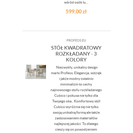
wśród osób lu...
599,00
zł
PROFEOS.EU
STÓŁ KWADRATOWY
ROZKŁADANY - 3
KOLORY
Niezwykły, unikalny design
marki Profeos. Elegancja, wdzięk
i jakże modny ostatnio
minimalizm to cechy
najnowszego stołu rozkładanego
Cubico i pokusa nie tylko dla
Twojego oka.. Komfortowy stół
Cubico wyróżnia się nie tylko
swoją unikalną formą ale także
zastosowaniem materiałów
najlepszej jakości. To dlatego
cieszy się on powodzeniem