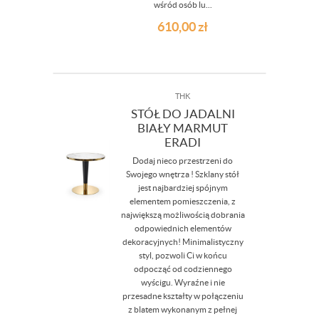
wśród osób lu...
610,00
zł
THK
STÓŁ DO JADALNI
BIAŁY MARMUT
ERADI
Dodaj nieco przestrzeni do
Swojego wnętrza ! Szklany stół
jest najbardziej spójnym
elementem pomieszczenia, z
największą możliwością dobrania
odpowiednich elementów
dekoracyjnych! Minimalistyczny
styl, pozwoli Ci w końcu
odpocząć od codziennego
wyścigu. Wyraźne i nie
przesadne kształty w połączeniu
z blatem wykonanym z pełnej