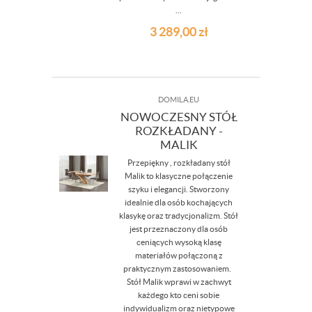
...
3 289,00
zł
DOMILA.EU
NOWOCZESNY STÓŁ
ROZKŁADANY -
MALIK
Przepiękny , rozkładany stół
Malik to klasyczne połączenie
szyku i elegancji. Stworzony
idealnie dla osób kochających
klasykę oraz tradycjonalizm. Stół
jest przeznaczony dla osób
ceniących wysoką klasę
materiałów połączoną z
praktycznym zastosowaniem.
Stół Malik wprawi w zachwyt
każdego kto ceni sobie
indywidualizm oraz nietypowe