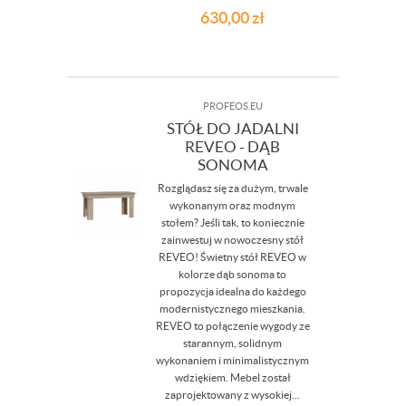
630,00
zł
PROFEOS.EU
STÓŁ DO JADALNI
REVEO - DĄB
SONOMA
Rozglądasz się za dużym, trwale
wykonanym oraz modnym
stołem? Jeśli tak, to koniecznie
zainwestuj w nowoczesny stół
REVEO! Świetny stół REVEO w
kolorze dąb sonoma to
propozycja idealna do każdego
modernistycznego mieszkania.
REVEO to połączenie wygody ze
starannym, solidnym
wykonaniem i minimalistycznym
wdziękiem. Mebel został
zaprojektowany z wysokiej...