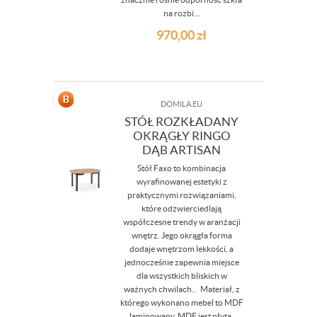
na rozbi...
970,00
zł
DOMILA.EU
STÓŁ ROZKŁADANY
OKRĄGŁY RINGO
DĄB ARTISAN
Stół Faxo to kombinacja
wyrafinowanej estetyki z
praktycznymi rozwiązaniami,
które odzwierciedlają
współczesne trendy w aranżacji
wnętrz. Jego okrągła forma
dodaje wnętrzom lekkości, a
jednocześnie zapewnia miejsce
dla wszystkich bliskich w
ważnych chwilach.. Materiał, z
którego wykonano mebel to MDF
laminowany. MDF jest płytą,