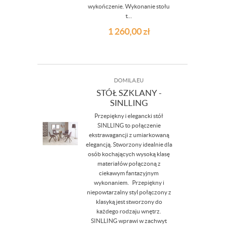
wykończenie. Wykonanie stołu
t...
1 260,00
zł
DOMILA.EU
STÓŁ SZKLANY -
SINLLING
Przepiękny i elegancki stół
SINLLING to połączenie
ekstrawagancji z umiarkowaną
elegancją. Stworzony idealnie dla
osób kochających wysoką klasę
materiałów połączoną z
ciekawym fantazyjnym
wykonaniem. Przepiękny i
niepowtarzalny styl połączony z
klasyką jest stworzony do
każdego rodzaju wnętrz.
SINLLING wprawi w zachwyt