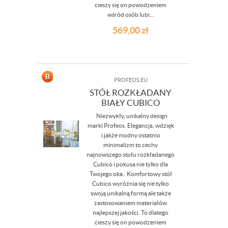
cieszy się on powodzeniem
wśród osób lubi...
569,00
zł
PROFEOS.EU
STÓŁ ROZKŁADANY
BIAŁY CUBICO
Niezwykły, unikalny design
marki Profeos. Elegancja, wdzięk
i jakże modny ostatnio
minimalizm to cechy
najnowszego stołu rozkładanego
Cubico i pokusa nie tylko dla
Twojego oka.. Komfortowy stół
Cubico wyróżnia się nie tylko
swoją unikalną formą ale także
zastosowaniem materiałów
najlepszej jakości. To dlatego
cieszy się on powodzeniem