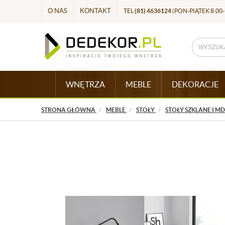
O NAS
KONTAKT
TEL
(81) 4636124
(PON-PIĄTEK 8.00-
WNĘTRZA
MEBLE
DEKORACJE
STRONA GŁÓWNA
MEBLE
STOŁY
STOŁY SZKLANE I M