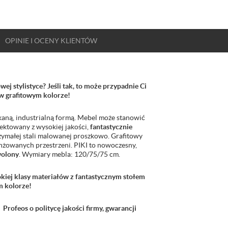
OPINIE
I OCENY
KLIENTÓW
ej stylistyce? Jeśli tak, to może przypadnie Ci
 w grafitowym kolorze!
kaną, industrialną formą. Mebel może stanowić
jektowany z wysokiej jakości,
fantastycznie
ymałej stali malowanej proszkowo. Grafitowy
nżowanych przestrzeni. PIKI to nowoczesny,
wolony
. Wymiary mebla: 120/75/75 cm.
iej klasy materiałów z fantastycznym stołem
m kolorze!
 Profeos o politycę jakości firmy, gwarancji
: