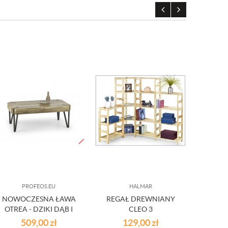
PROFEOS.EU
HALMAR
NOWOCZESNA ŁAWA
REGAŁ DREWNIANY
NIEWI
OTREA - DZIKI DĄB I
CLEO 3
N
CZARNY
509,00
zł
129,00
zł