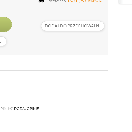
WYSYŁKA
DOSTĘPNY WKRÓTCE
DODAJ DO PRZECHOWALNI
I
PINII: 0)
DODAJ OPINIĘ