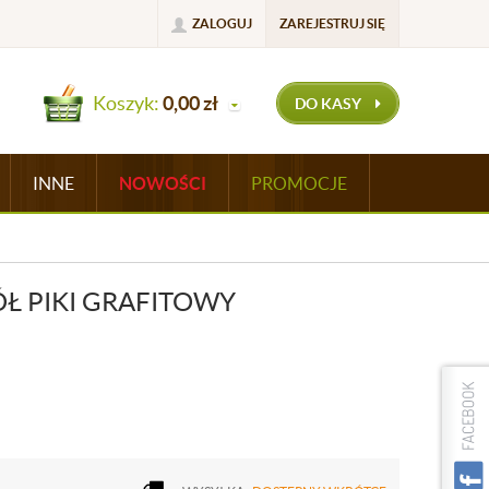
ZALOGUJ
ZAREJESTRUJ SIĘ
Koszyk:
0,00
zł
DO KASY
INNE
NOWOŚCI
PROMOCJE
Ł PIKI GRAFITOWY