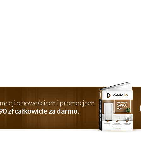
ormacji o nowościach i promocjach
90 zł całkowicie za darmo.