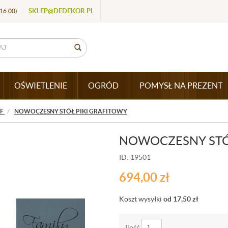
SKLEP@DEDEKOR.PL
16.00)
/
OŚWIETLENIE
OGRÓD
POMYSŁ NA PREZENT
DF
NOWOCZESNY STÓŁ PIKI GRAFITOWY
NOWOCZESNY STÓ
ID: 19501
694,00
zł
Koszt wysyłki
od 17,50
zł
Ilość