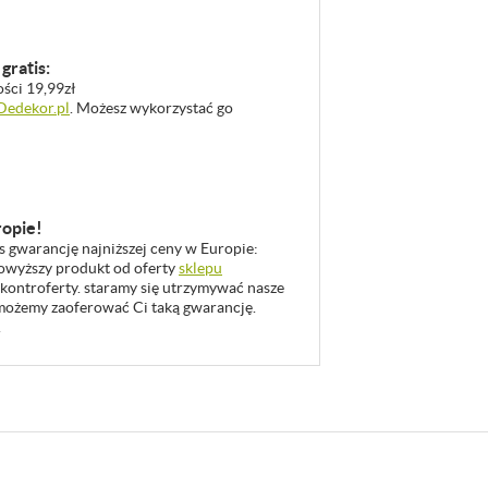
gratis:
ości 19,99zł
 Dedekor.pl
. Możesz wykorzystać go
ropie!
as gwarancję najniższej ceny w Europie:
 powyższy produkt od oferty
sklepu
 kontroferty. staramy się utrzymywać nasze
u możemy zaoferować Ci taką gwarancję.
.