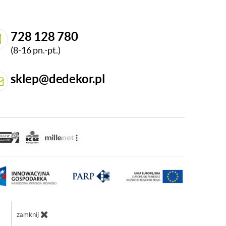
728 128 780
(8-16 pn.-pt.)
sklep@dedekor.pl
zamknij