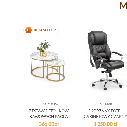
M
PROFEOS.EU
HALMAR
ZESTAW 2 STOLIKÓW
SKÓRZANY FOTEL
KAWOWYCH PAOLA
GABINETOWY CZARN
MARMUR
366,00
zł
1 350,00
zł