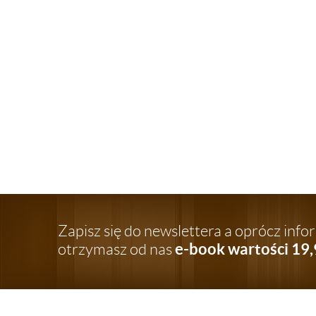
Zapisz się do newslettera a oprócz inf
e-book wartości 19,
otrzymasz od nas