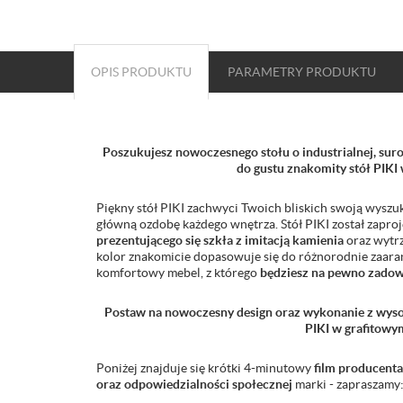
OPIS PRODUKTU
PARAMETRY
PRODUKTU
Poszukujesz nowoczesnego stołu o industrialnej, surow
do gustu znakomity stół PIKI
Piękny stół PIKI zachwyci Twoich bliskich swoją wyszu
główną ozdobę każdego wnętrza. Stół PIKI został zapro
prezentującego się szkła z imitacją kamienia
oraz wytrz
kolor znakomicie dopasowuje się do różnorodnie zaara
komfortowy mebel, z którego
będziesz na pewno zado
Postaw na nowoczesny design oraz wykonanie z wysok
PIKI w grafitowy
Poniżej znajduje się krótki 4-minutowy
film producenta
oraz odpowiedzialności społecznej
marki - zapraszamy