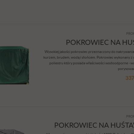
PRO
POKROWIEC NA H
Wysokiej jakości pokrowiec przeznaczony do nakrywani
kurzem, brudem, wodą i słońcem. Pokrowiec wykonany z w
poliestru który posiada właściwości wodoodporne - 
porysowani
337
PRO
POKROWIEC NA HUŚT