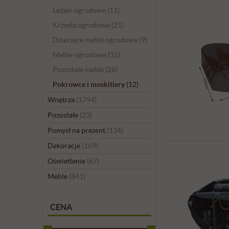
Leżaki ogrodowe
(11)
Krzesła ogrodowe
(21)
Dziecięce meble ogrodowe
(9)
Meble ogrodowe
(15)
Pozostałe meble
(26)
Pokrowce i moskitiery
(12)
Wnętrza
(1794)
Pozostałe
(23)
Pomysł na prezent
(134)
Dekoracje
(169)
Oświetlenie
(67)
Meble
(841)
CENA