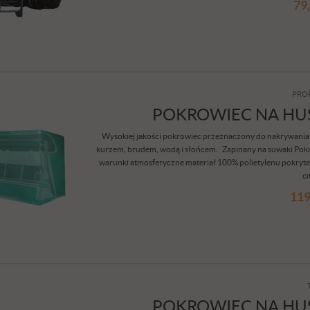
79
PRO
POKROWIEC NA H
Wysokiej jakości pokrowiec przeznaczony do nakrywani
kurzem, brudem, wodą i słońcem. Zapinany na suwaki Pok
warunki atmosferyczne materiał 100% polietylenu pokry
cm
119
POKROWIEC NA H