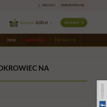
ZALOGUJ
ZAREJESTRUJ SIĘ
Koszyk:
0,00
zł
DO KASY
INNE
NOWOŚCI
PROMOCJE
OKROWIEC NA