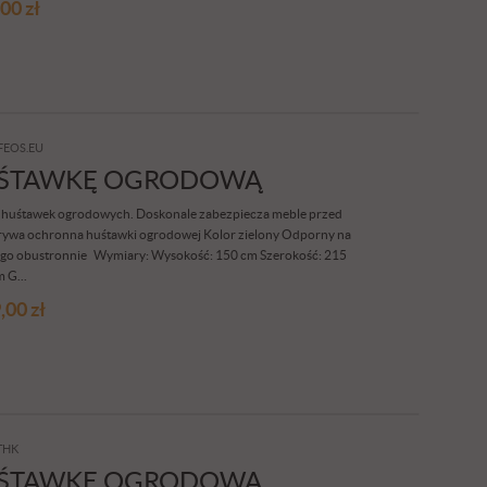
,00
zł
FEOS.EU
UŚTAWKĘ OGRODOWĄ
a huśtawek ogrodowych. Doskonale zabezpiecza meble przed
rywa ochronna huśtawki ogrodowej Kolor zielony Odporny na
tego obustronnie Wymiary: Wysokość: 150 cm Szerokość: 215
 G...
,00
zł
THK
UŚTAWKĘ OGRODOWĄ