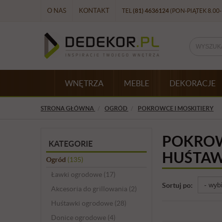
O NAS
KONTAKT
TEL
(81) 4636124
(PON-PIĄTEK 8.00-
WNĘTRZA
MEBLE
DEKORACJE
STRONA GŁÓWNA
OGRÓD
POKROWCE I MOSKITIERY
POKROW
KATEGORIE
HUŚTAW
Ogród
(135)
Ławki ogrodowe
(17)
Sortuj po:
Akcesoria do grillowania
(2)
Huśtawki ogrodowe
(28)
Donice ogrodowe
(4)