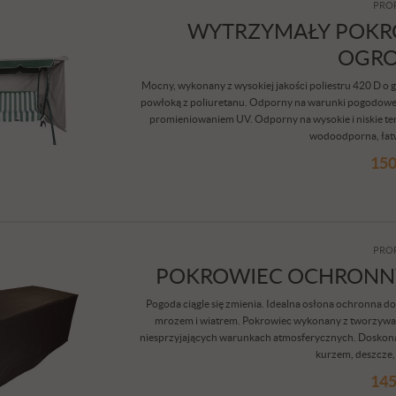
PRO
WYTRZYMAŁY POKR
OGR
Mocny, wykonany z wysokiej jakości poliestru 420 D
powłoką z poliuretanu. Odporny na warunki pogodowe.
promieniowaniem UV. Odporny na wysokie i niskie t
wodoodporna, łat
150
PRO
POKROWIEC OCHRONN
Pogoda ciągle się zmienia. Idealna osłona ochronna d
mrozem i wiatrem. Pokrowiec wykonany z tworzywa
niesprzyjających warunkach atmosferycznych. Doskona
kurzem, deszcze, ś
145