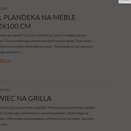
LTOM
 PLANDEKA NA MEBLE
2X100 CM
le ogrodowe? Czas to zmienić już teraz z rewelacyjnym
 o Twoje meble ogrodowe niezależnie od pogody. Pokrowiec
ziałanie czynników atmosferycznych. Pokrowiec przeznaczony
 ogrodowych t...
,00
zł
ILA.EU
IEC NA GRILLA
zakupić duży pokrowiec na grilla. Nowoczesny pokrowiec zadba
ill został zaprojektowany z wysokiej jakości, odpornego na
eriału. Pokrowiec odpoweidnio ochroni przed brudem, kurzem
 mro...