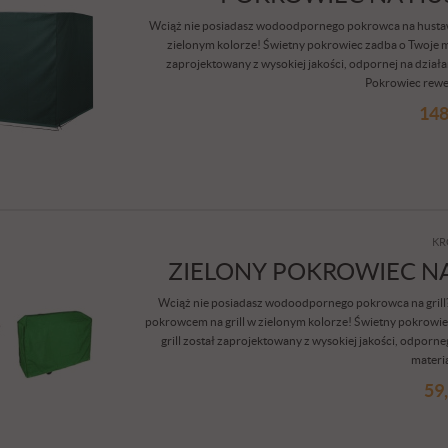
Wciąż nie posiadasz wodoodpornego pokrowca na hustaw
zielonym kolorze! Świetny pokrowiec zadba o Twoje 
zaprojektowany z wysokiej jakości, odpornej na dział
Pokrowiec rewel
148
KR
ZIELONY POKROWIEC NA
Wciąż nie posiadasz wodoodpornego pokrowca na grill? C
pokrowcem na grill w zielonym kolorze! Świetny pokrowiec
grill został zaprojektowany z wysokiej jakości, odporn
materia
59