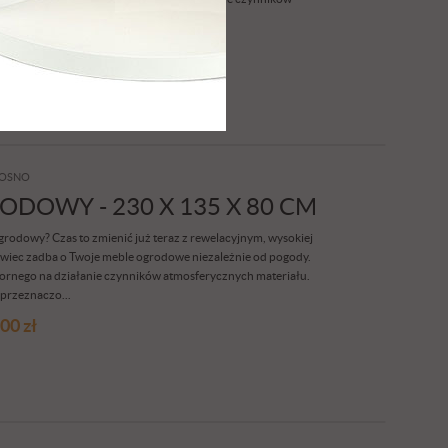
ych i na roz...
,00
zł
OSNO
DOWY - 230 X 135 X 80 CM
odowy? Czas to zmienić już teraz z rewelacyjnym, wysokiej
wiec zadba o Twoje meble ogrodowe niezależnie od pogody.
pornego na działanie czynników atmosferycznych materiału.
przeznaczo...
,00
zł