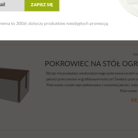
ZAPISZ SIĘ
atmosferyczn
58
enia to 300zł, dotyczy produktów nieobjętych promocją.
KR
POKROWIEC NA STÓŁ OGRO
Wciąż nie posiadasz wodoodpornego pokrowca na stół ogr
jakości pokrowcem w grafitowym kolorze! Świetny pokro
Pokrowiec został zaprojektowany z wysokiej jakości, od
Pokrowiec 
99