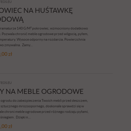
FEOS.EU
OWIEC NA HUŚTAWKĘ
ODOWĄ
 o gramaturze 140 G/M² pokrowiec, wzmocniony dodatkowo
 Pozwala chronić meble ogrodowe przed wilgocią, pyłem,
emperatury. Wysoce odporny na rozdarcia. Powierzchnia
wo zmywalna. Zamy...
,00
zł
FEOS.EU
Y NA MEBLE OGRODOWE
o ogrodu do zabezpieczenia Twoich mebli przed deszczem,
 sztucznego mrozoopornego, doskonale sprawdzi się w
le chroni meble ogrodowe przed różnego rodzaju pyłami,
niegiem . Dzięki n...
,00
zł