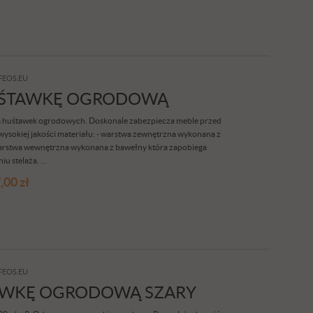
FEOS.EU
UŚTAWKĘ OGRODOWĄ
a huśtawek ogrodowych. Doskonale zabezpiecza meble przed
ysokiej jakości materiału: - warstwa zewnętrzna wykonana z
warstwa wewnętrzna wykonana z bawełny która zapobiega
u stelaża. ...
,00
zł
FEOS.EU
AWKĘ OGRODOWĄ SZARY