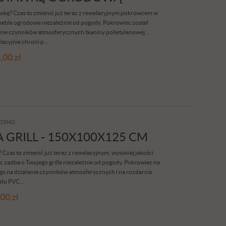
kę? Czas to zmienić już teraz z rewelacyjnym pokrowcem w
meble ogrodowe niezależnie od pogody. Pokrowiec został
anie czynników atmosferycznych tkaniny polietylenowej. .
acyjnie chroni p...
,00
zł
OSNO
 GRILL - 150X100X125 CM
zas to zmienić już teraz z rewelacyjnym, wysokiej jakości
 zadba o Twojego grilla niezależnie od pogody. Pokrowiec na
ego na działanie czynników atmosferycznych i na rozdarcia
łu PVC ...
,00
zł