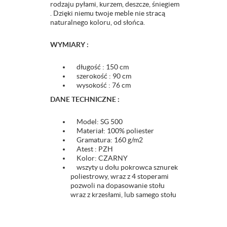
rodzaju pyłami, kurzem, deszcze, śniegiem
. Dzięki niemu twoje meble nie stracą
naturalnego koloru, od słońca.
WYMIARY :
długość : 150 cm
szerokość : 90 cm
wysokość : 76 cm
DANE TECHNICZNE :
Model: SG 500
Materiał: 100% poliester
Gramatura: 160 g/m2
Atest : PZH
Kolor: CZARNY
wszyty u dołu pokrowca sznurek
poliestrowy, wraz z 4 stoperami
pozwoli na dopasowanie stołu
wraz z krzesłami, lub samego stołu