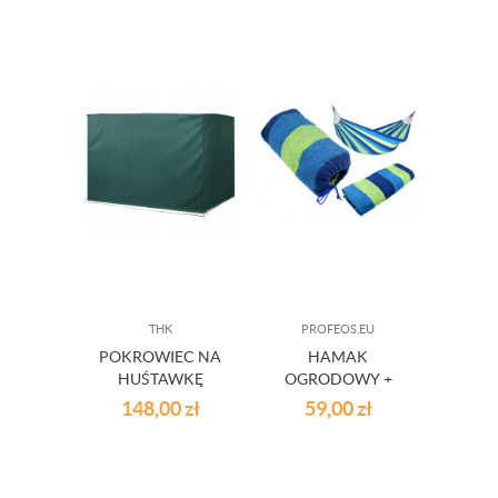
THK
PROFEOS.EU
D
POKROWIEC NA
HAMAK
SZAR
HUŚTAWKĘ
OGRODOWY +
OG
OGRODOWĄ
POKROWIEC
DR
148,00
zł
59,00
zł
1 
1