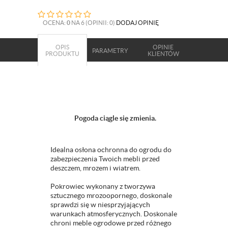
OCENA:
0
NA 6 (OPINII: 0)
DODAJ OPINIĘ
OPIS
OPINIE
PARAMETRY
PRODUKTU
KLIENTÓW
Pogoda ciągle się zmienia.
Idealna osłona ochronna do ogrodu do
zabezpieczenia Twoich mebli przed
deszczem, mrozem i wiatrem.
Pokrowiec wykonany z tworzywa
sztucznego mrozoopornego, doskonale
sprawdzi się w niesprzyjających
warunkach atmosferycznych. Doskonale
chroni meble ogrodowe przed różnego