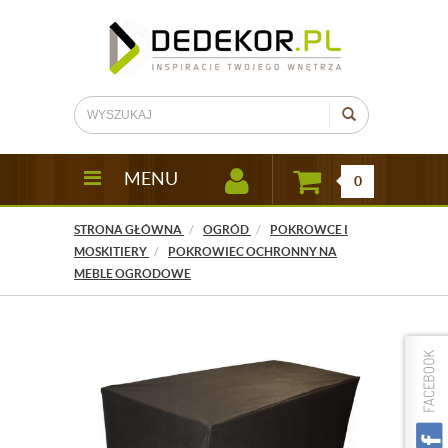
MENU
0
STRONA GŁÓWNA
OGRÓD
POKROWCE I
MOSKITIERY
POKROWIEC OCHRONNY NA
MEBLE OGRODOWE