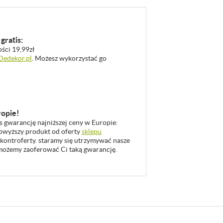
gratis:
ości 19,99zł
 Dedekor.pl
. Możesz wykorzystać go
ropie!
as gwarancję najniższej ceny w Europie:
 powyższy produkt od oferty
sklepu
 kontroferty. staramy się utrzymywać nasze
u możemy zaoferować Ci taką gwarancję.
.