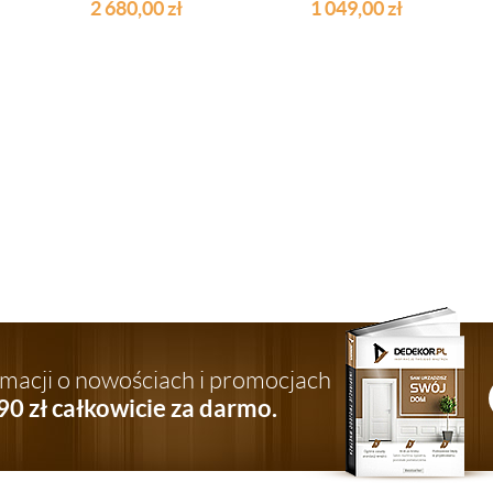
DREWNIANA 100X50
2 680,00
zł
1 049,00
zł
ormacji o nowościach i promocjach
90 zł całkowicie za darmo.