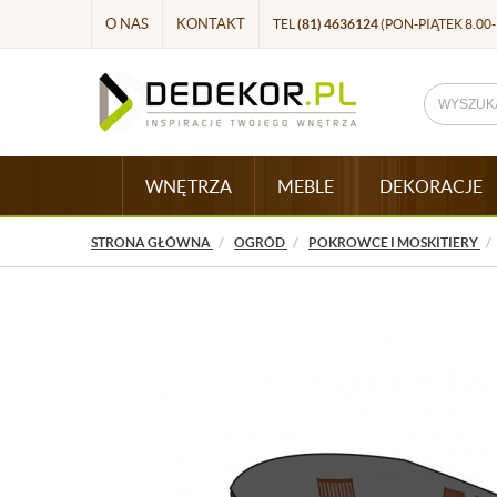
O NAS
KONTAKT
TEL
(81) 4636124
(PON-PIĄTEK 8.00-
WNĘTRZA
MEBLE
DEKORACJE
STRONA GŁÓWNA
OGRÓD
POKROWCE I MOSKITIERY