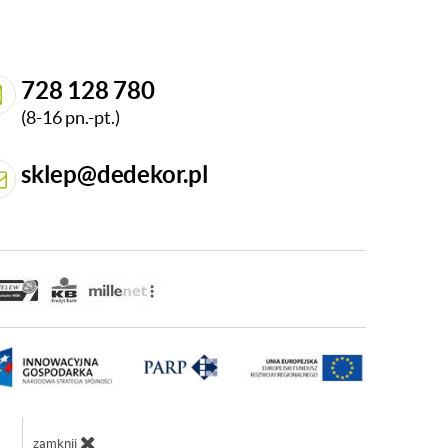
728 128 780
(8-16 pn.-pt.)
sklep@dedekor.pl
zamknij