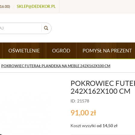
SKLEP@DEDEKOR.PL
16.00)
/
OŚWIETLENIE
OGRÓD
POMYSŁ NA PREZENT
POKROWIEC FUTERAŁ PLANDEKA NA MEBLE 242X162X100 CM
POKROWIEC FUTE
242X162X100 CM
ID: 21578
91,00
zł
Koszt wysyłki
od 14,50
zł