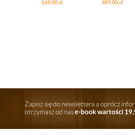
169,00
zł
489,00
zł
Zapisz się do newslettera a oprócz inf
e-book wartości 19,
otrzymasz od nas