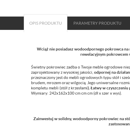
OPIS PRODUKTU
PARAMETRY
PRODUKTU
Wciąż nie posiadasz wodoodpornego pokrowca na me
rewelacyjnym pokrowcem w
Świetny pokrowiec zadba o Twoje meble ogrodowe niez
zaprojektowany z wysokiej jakości,
odpornej na działa
przeznaczony jest do mebli ogrodowych typu stół i sześ
brudem, mrozem oraz wilgocią. Jego uniwersalne rozmi
kompletu mebli (stół z krzesłami
). Łatwy w czyszczeniu
Wymiary: 242x162x100 cm cm cm (dł x szer x wys).
Zainwestuj w solidny, wodoodporny pokrowiec na stół i
zastosowan