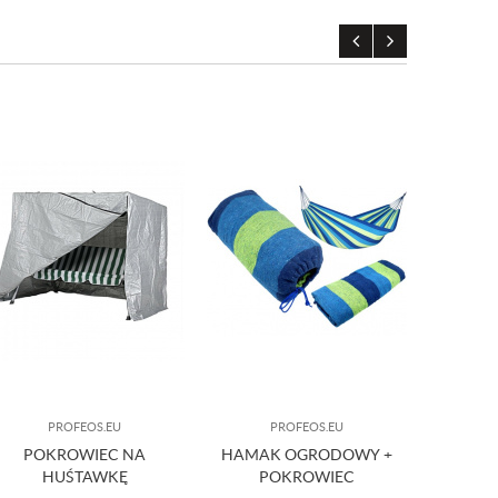
PROFEOS.EU
PROFEOS.EU
POKROWIEC NA
HAMAK OGRODOWY +
HAMAK
HUŚTAWKĘ
POKROWIEC
FOTEL 