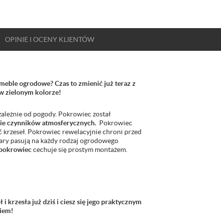
OPINIE
I OCENY
KLIENTÓW
ble ogrodowe? Czas to zmienić już teraz z
 zielonym kolorze!
ależnie od pogody. Pokrowiec został
nie czynników atmosferycznych.
Pokrowiec
ć krzeseł. Pokrowiec rewelacyjnie chroni przed
ary pasują na każdy rodzaj ogrodowego
 pokrowiec
cechuje się prostym montażem.
 krzesła już dziś i ciesz się jego praktycznym
iem!