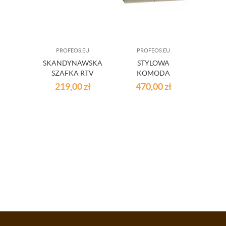
PROFEOS.EU
PROFEOS.EU
PR
SKANDYNAWSKA
STYLOWA
W
SZAFKA RTV
KOMODA
ŚCIEN
REVIA
HANNA - DĄB
219,00
zł
470,00
zł
17
SONOMA