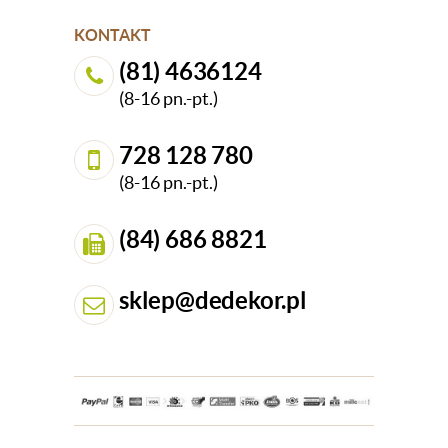
KONTAKT
(81) 4636124
(8-16 pn.-pt.)
728 128 780
(8-16 pn.-pt.)
(84) 686 8821
sklep@dedekor.pl