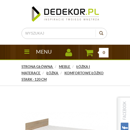
MENU
0
STRONA GŁÓWNA
MEBLE
ŁÓŻKA I
MATERACE
ŁÓŻKA
KOMFORTOWE ŁÓŻKO
STARK - 120 CM