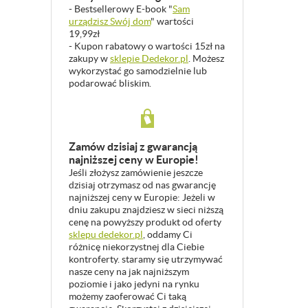
- Bestsellerowy E-book "
Sam
urządzisz Swój dom
" wartości
19,99zł
- Kupon rabatowy o wartości 15zł na
zakupy w
sklepie Dedekor.pl
. Możesz
wykorzystać go samodzielnie lub
podarować bliskim.
Zamów dzisiaj z gwarancją
najniższej ceny w Europie!
Jeśli złożysz zamówienie jeszcze
dzisiaj otrzymasz od nas gwarancję
najniższej ceny w Europie: Jeżeli w
dniu zakupu znajdziesz w sieci niższą
cenę na powyższy produkt od oferty
sklepu dedekor.pl
, oddamy Ci
różnicę niekorzystnej dla Ciebie
kontroferty. staramy się utrzymywać
nasze ceny na jak najniższym
poziomie i jako jedyni na rynku
możemy zaoferować Ci taką