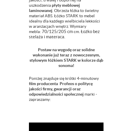
jakości, trwałej i odpornej na
uszkodzenia
płyty meblowej
laminowanej
. Obrzeża łóżka to świetny
materiał ABS. Łóżko STARK to mebel
idealny dla każdego wielbiciela lekkości
w aranżacjach wnętrz. Wymiary
mebla:
70/125/205 cm
cm.
Łożko bez
stelaża i materaca.
Postaw na wygodę oraz solidne
wykonanie już teraz z nowoczesnym,
stylowym łóżkiem STARK w kolorze dąb
sonoma!
Poniżej znajduje się krótki 4-minutowy
film producenta Profeos o politycę
jakości firmy, gwarancji oraz
odpowiedzialności społecznej
marki -
zapraszamy: