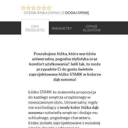
OCENA:
0
NA 6 (OPINII: 0)
DODAJ OPINIĘ
OPIS
OPINIE
PARAMETRY
PRODUKTU
KLIENTÓW
Poszukujesz łóżka, które wyróżnia
uniwersalna, pogodna stylistyka oraz
komfort użytkowania? Jeśli tak, to może
przypadnie Ci do gustu świetnie
zaprojektowane łóżko STARK w kolorze
dąb sonoma!
Łóżko STARK to znakomita propozycja
do każdego wnętrza urządzonego w
nowoczesnym stylu. Uniwersalny, nigdy
nie wychodzący z
mody kolor łóżka dąb
sonoma
rozświetla wnętrze i dodaje mu
schludnego, pogodnego charakteru.
Łóżko zostało zaprojektowane z wysokiej