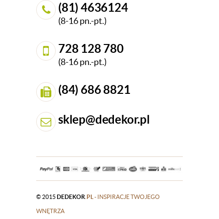
(81) 4636124
(8-16 pn.-pt.)
728 128 780
(8-16 pn.-pt.)
(84) 686 8821
sklep@dedekor.pl
© 2015
DEDEKOR
.PL
- INSPIRACJE TWOJEGO
WNĘTRZA