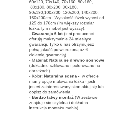
60x120, 70x140, 70x160, 80x160,
80x180, 80x200, 90x180,
90x190,100x200, 120x200, 140x200,
160x200cm. Wysokość łóżek wynosi od
125 do 170cm (im większy rozmiar
łóżka, tym mebel jest wyższy).
-
Gwarancja 6 lat
(inni producenci
oferują maksymalnie 24 miesiące
gwarancji. Tylko u nas otrzymujesz
pełną jakość potwierdzoną aż 6-
cioletnią gwarancją).
- Materiał:
Naturalne drewno sosnowe
(dokładnie szlifowane i polerowane na
obrzeżach).
- Kolor:
Naturalna sosna -
w ofercie
mamy opcje malowania łóżka - jeśli
jesteś zainteresowany skontaktuj się lub
dopisz do zamówienia.
-
Bardzo łatwy montaż
(W zestawie
znajduje się czytelna i dokładna
instrukcja montażu mebla).