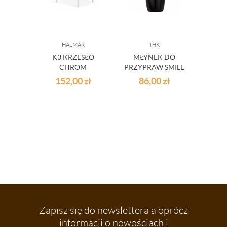
HALMAR
THK
PR
K3 KRZESŁO
MŁYNEK DO
PIĘKN
CHROM
PRZYPRAW SMILE
FR
WANILIOWE
140
152,00
zł
86,00
zł
9
Zapisz się do newslettera a oprócz
informacji o nowościach i