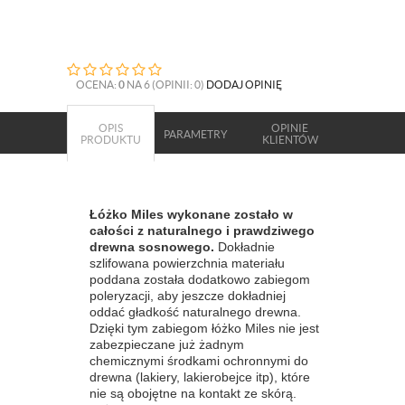
OCENA:
0
NA 6 (OPINII: 0)
DODAJ OPINIĘ
OPIS
OPINIE
PARAMETRY
PRODUKTU
KLIENTÓW
Łóżko Miles wykonane zostało w
całości z naturalnego i prawdziwego
drewna sosnowego.
Dokładnie
szlifowana powierzchnia materiału
poddana została dodatkowo zabiegom
poleryzacji, aby jeszcze dokładniej
oddać gładkość naturalnego drewna.
Dzięki tym zabiegom łóżko Miles nie jest
zabezpieczane już żadnym
chemicznymi środkami ochronnymi do
drewna (lakiery, lakierobejce itp), które
nie są obojętne na kontakt ze skórą.