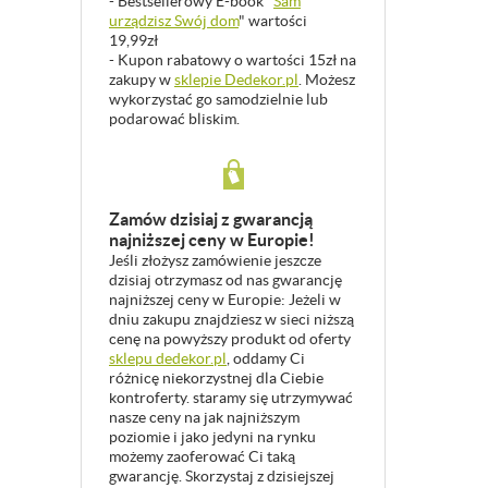
- Bestsellerowy E-book "
Sam
urządzisz Swój dom
" wartości
19,99zł
- Kupon rabatowy o wartości 15zł na
zakupy w
sklepie Dedekor.pl
. Możesz
wykorzystać go samodzielnie lub
podarować bliskim.
Zamów dzisiaj z gwarancją
najniższej ceny w Europie!
Jeśli złożysz zamówienie jeszcze
dzisiaj otrzymasz od nas gwarancję
najniższej ceny w Europie: Jeżeli w
dniu zakupu znajdziesz w sieci niższą
cenę na powyższy produkt od oferty
sklepu dedekor.pl
, oddamy Ci
różnicę niekorzystnej dla Ciebie
kontroferty. staramy się utrzymywać
nasze ceny na jak najniższym
poziomie i jako jedyni na rynku
możemy zaoferować Ci taką
gwarancję. Skorzystaj z dzisiejszej