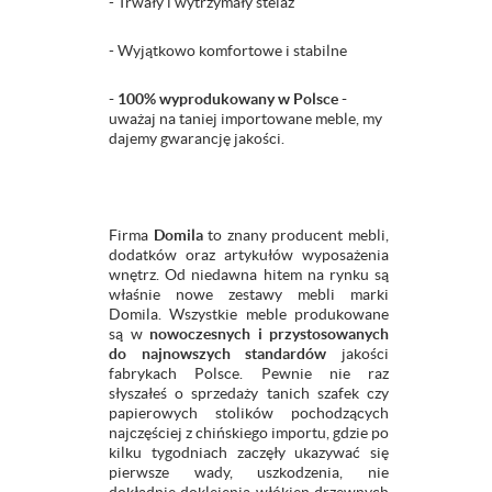
- Trwały i wytrzymały stelaż
- Wyjątkowo komfortowe i stabilne
- 100% wyprodukowany w Polsce -
uważaj na taniej importowane meble, my
dajemy gwarancję jakości.
Firma
Domila
to znany producent mebli,
dodatków oraz artykułów wyposażenia
wnętrz. Od niedawna hitem na rynku są
właśnie nowe zestawy mebli marki
Domila. Wszystkie meble produkowane
są w
nowoczesnych i przystosowanych
do najnowszych standardów
jakości
fabrykach Polsce. Pewnie nie raz
słyszałeś o sprzedaży tanich szafek czy
papierowych stolików pochodzących
najczęściej z chińskiego importu, gdzie po
kilku tygodniach zaczęły ukazywać się
pierwsze wady, uszkodzenia, nie