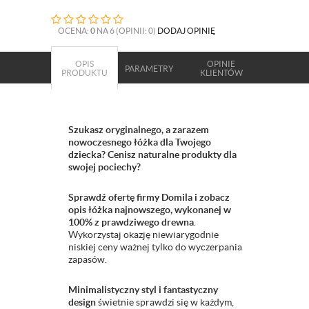
OCENA:
0
NA 6 (OPINII: 0)
DODAJ OPINIĘ
OPIS
OPINIE
PARAMETRY
PRODUKTU
KLIENTÓW
Szukasz oryginalnego, a zarazem
nowoczesnego łóżka dla Twojego
dziecka? Cenisz naturalne produkty dla
swojej pociechy?
Sprawdź ofertę firmy Domila i zobacz
opis łóżka najnowszego, wykonanej w
100% z prawdziwego drewna
.
Wykorzystaj okazję niewiarygodnie
niskiej ceny ważnej tylko do wyczerpania
zapasów.
Minimalistyczny styl i fantastyczny
design
świetnie sprawdzi się w każdym,