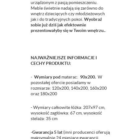
urządzonym z pasją pomieszczeniu.
Meble świetnie nadają się zarówno do
wnętrz dziecięcych czy młodzieżowych
jak i do tradycyjnych pokoi.
Wyobraź
sobie już dziś jak efektownie
prezentowałyby się w Twoim wnętrzu..
NAJWAŻNIEJSZE INFORMACJE I
CECHY PRODUKTU:
-
Wymiary pod
materac:
90x200.
W
pozostałej ofercie posiadamy w
rozmiarze: 120x200, 140x200, 160x200
oraz 180x200
- Wymiary całkowite łóżka: 207x97 cm,
wysokość zagłówka: 67 cm, wysokość
stelaża: 35 cm
-
Gwarancja 5 lat
(inni producenci oferują
maksymalnie 24 miesiące gwarancji.