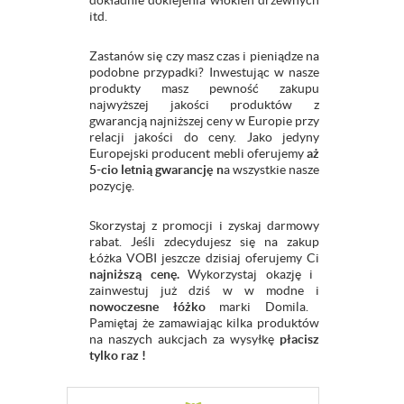
dokładnie doklejenia włókien drzewnych
itd.
Zastanów się czy masz czas i pieniądze na
podobne przypadki? Inwestując w nasze
produkty masz pewność zakupu
najwyższej jakości produktów z
gwarancją najniższej ceny w Europie przy
relacji jakości do ceny. Jako jedyny
Europejski producent mebli oferujemy
aż
5-cio letnią gwarancję n
a wszystkie nasze
pozycję.
Skorzystaj z promocji i zyskaj darmowy
rabat. Jeśli zdecydujesz się na zakup
Łóżka VOBI jeszcze dzisiaj oferujemy Ci
najniższą cenę.
Wykorzystaj okazję i
zainwestuj już dziś w w modne i
nowoczesne łóżko
marki Domila.
Pamiętaj że zamawiając kilka produktów
na naszych aukcjach za wysyłkę
płacisz
tylko raz !