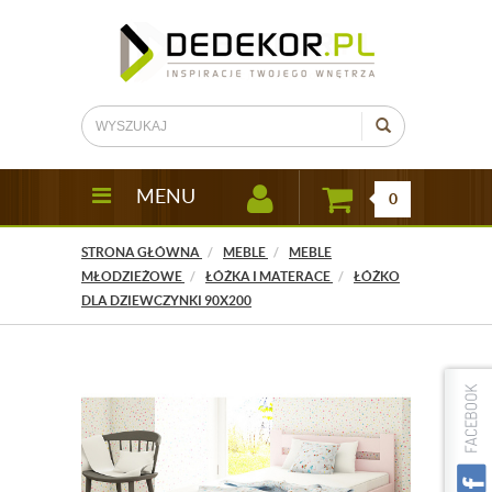
MENU
0
STRONA GŁÓWNA
MEBLE
MEBLE
MŁODZIEŻOWE
ŁÓŻKA I MATERACE
ŁÓŻKO
DLA DZIEWCZYNKI 90X200