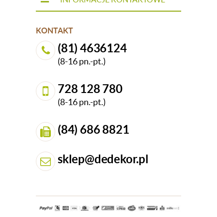
KONTAKT
(81) 4636124
(8-16 pn.-pt.)
728 128 780
(8-16 pn.-pt.)
(84) 686 8821
sklep@dedekor.pl