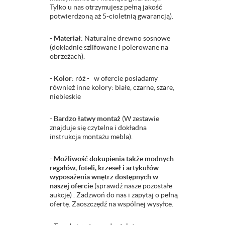
Tylko u nas otrzymujesz pełną jakość
potwierdzoną aż 5-cioletnią gwarancją).
-
Materiał
: Naturalne drewno sosnowe
(dokładnie szlifowane i polerowane na
obrzeżach).
-
Kolor
: róż - w ofercie posiadamy
również inne kolory: białe, czarne, szare,
niebieskie
-
Bardzo łatwy montaż
(W zestawie
znajduje się czytelna i dokładna
instrukcja montażu mebla).
-
Możliwość dokupienia także modnych
regałów, foteli, krzeseł i artykułów
wyposażenia wnętrz dostępnych w
naszej ofercie
(sprawdź nasze pozostałe
aukcje) . Zadzwoń do nas i zapytaj o pełną
ofertę. Zaoszczędź na wspólnej wysyłce.