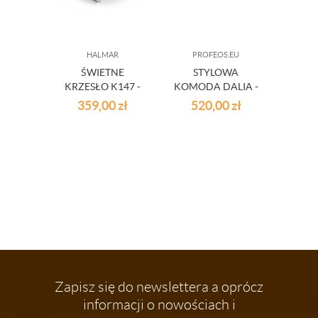
HALMAR
PROFEOS.EU
ŚWIETNE
STYLOWA
WIE
KRZESŁO K147 -
KOMODA DALIA -
SP
KOLORY
CZARNA
DR
359,00
zł
520,00
zł
1
Zapisz się do newslettera a oprócz
informacji o nowościach i