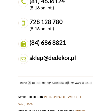
(81) 4636124
(8-16 pn.-pt.)
728 128 780
(8-16 pn.-pt.)
(84) 686 8821
sklep@dedekor.pl
© 2015
DEDEKOR
.PL
- INSPIRACJE TWOJEGO
WNĘTRZA