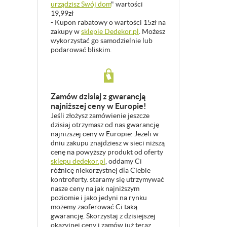
urządzisz Swój dom
" wartości
19,99zł
- Kupon rabatowy o wartości 15zł na
zakupy w
sklepie Dedekor.pl
. Możesz
wykorzystać go samodzielnie lub
podarować bliskim.
Zamów dzisiaj z gwarancją
najniższej ceny w Europie!
Jeśli złożysz zamówienie jeszcze
dzisiaj otrzymasz od nas gwarancję
najniższej ceny w Europie: Jeżeli w
dniu zakupu znajdziesz w sieci niższą
cenę na powyższy produkt od oferty
sklepu dedekor.pl
, oddamy Ci
różnicę niekorzystnej dla Ciebie
kontroferty. staramy się utrzymywać
nasze ceny na jak najniższym
poziomie i jako jedyni na rynku
możemy zaoferować Ci taką
gwarancję. Skorzystaj z dzisiejszej
okazyjnej ceny i zamów już teraz.