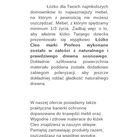
Łóżko dla Twoich najmłodszych
domowników to najważniejszy mebel,
na którym z pewnością nie możesz
oszczędzać. Mebel, z którym spędzamy
minimum 1/3 życia. Zadbaj więc o to,
aby właśnie łóżko Twojego dziecka
prezentowało się wyjątkowo.
Łóżko
Cleo marki Profeos wykonane
zostało w całości z naturalnego i
prawdziwego drewna sosnowego
.
Dokładnie szlifowana powierzchnia
materiału poddana została dodatkowo
zabiegom poleryzacji, aby jeszcze
dokładniej oddać gładkość naturalnego
drewna.
W naszej ofercie posiadamy także
praktyczne barierki ochronne
dopasowane do krawędzi mebli oraz
Wygodne i zdrowe materace do łóżek
Cleo znajdziesz w naszym sklepie.
Pamiętaj zamawiając produkty razem,
oszczędzasz na wspólnej wysyłce.