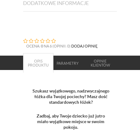
DODATKOWE INFORMACJE
OCENA:
0
NA 6 (OPINII: 0)
DODAJ OPINIĘ
OPIS
OPINIE
PARAMETRY
PRODUKTU
KLIENTÓW
Szukasz wyjątkowego, nadzwyczajnego
łóżka dla Twojej pociechy? Masz dość
standardowych łóżek?
Zadbaj, aby Twoje dziecko już jutro
miało wyjątkowe miejsce w swoim
pokoju.