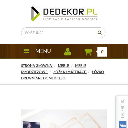
MENU
0
STRONA GŁÓWNA
MEBLE
MEBLE
MŁODZIEŻOWE
ŁÓŻKA I MATERACE
ŁÓŻKO
DREWNIANE DOMEK CLEO