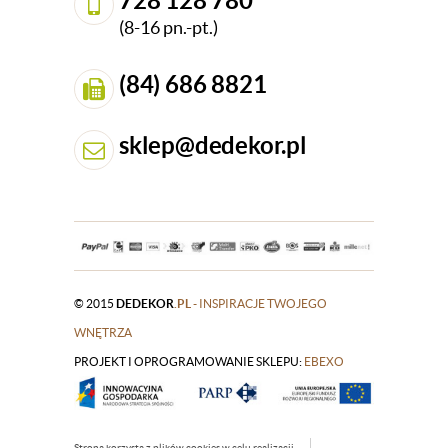
728 128 780
(8-16 pn.-pt.)
(84) 686 8821
sklep@dedekor.pl
© 2015
DEDEKOR
.PL
- INSPIRACJE TWOJEGO
WNĘTRZA
PROJEKT I OPROGRAMOWANIE SKLEPU:
|
EBEXO
Strona korzysta z plików cookies w celu realizacji