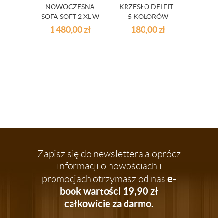
NOWOCZESNA
KRZESŁO DELFIT -
DR
SOFA SOFT 2 XL W
5 KOLORÓW
ŁÓŻ
STYLU
9
1 480,00
zł
180,00
zł
35
INDUSTRIALNYM
Zapisz się do newslettera a oprócz
informacji o nowościach i
e-
promocjach otrzymasz od nas
book wartości 19,90 zł
całkowicie za darmo.