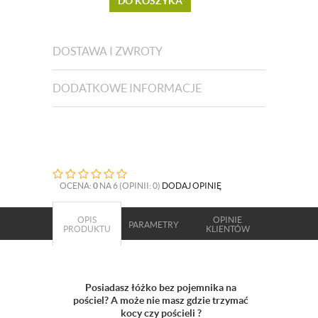
DO KOSZYKA
DOSTAWA I ZWROTY
DODATKOWE INFORMACJE
OCENA:
0
NA 6 (OPINII: 0)
DODAJ OPINIĘ
OPIS
OPINIE
PARAMETRY
PRODUKTU
KLIENTÓW
Posiadasz łóżko bez pojemnika na
pościel? A może nie masz gdzie trzymać
kocy czy pościeli ?