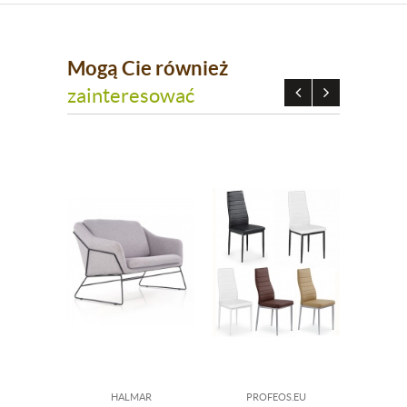
Mogą Cie również
zainteresować
HALMAR
PROFEOS.EU
DO