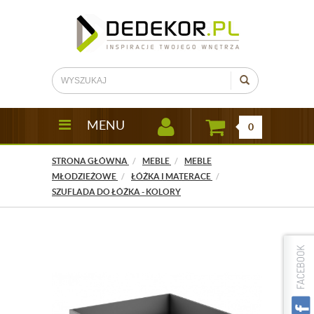
MENU
0
STRONA GŁÓWNA
MEBLE
MEBLE
MŁODZIEŻOWE
ŁÓŻKA I MATERACE
SZUFLADA DO ŁÓŻKA - KOLORY