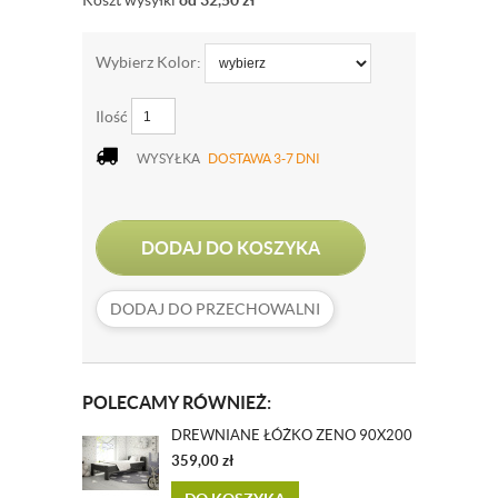
Koszt wysyłki
od 32,50
zł
Wybierz Kolor:
Ilość
WYSYŁKA
DOSTAWA 3-7 DNI
DODAJ DO KOSZYKA
DODAJ DO PRZECHOWALNI
POLECAMY RÓWNIEŻ:
DREWNIANE ŁÓŻKO ZENO 90X200
359,00
zł