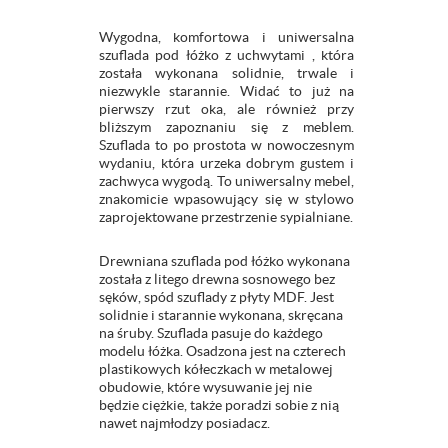
Wygodna, komfortowa i uniwersalna
szuflada pod łóżko z uchwytami , która
została wykonana solidnie, trwale i
niezwykle starannie. Widać to już na
pierwszy rzut oka, ale również przy
bliższym zapoznaniu się z meblem.
Szuflada to po prostota w nowoczesnym
wydaniu, która urzeka dobrym gustem i
zachwyca wygodą. To uniwersalny mebel,
znakomicie wpasowujący się w stylowo
zaprojektowane przestrzenie sypialniane.
Drewniana szuflada pod łóżko wykonana
została z litego drewna sosnowego bez
sęków, spód szuflady z płyty MDF. Jest
solidnie i starannie wykonana, skręcana
na śruby. Szuflada pasuje do każdego
modelu łóżka. Osadzona jest na czterech
plastikowych kółeczkach w metalowej
obudowie, które wysuwanie jej nie
będzie ciężkie, także poradzi sobie z nią
nawet najmłodzy posiadacz.