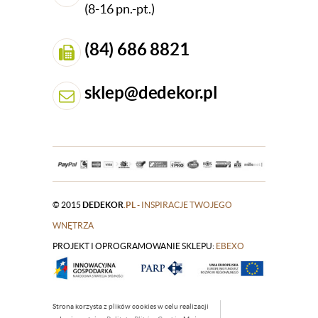
(8-16 pn.-pt.)
(84) 686 8821
sklep@dedekor.pl
© 2015
DEDEKOR
.PL
- INSPIRACJE TWOJEGO
WNĘTRZA
PROJEKT I OPROGRAMOWANIE SKLEPU:
|
EBEXO
Strona korzysta z plików cookies w celu realizacji