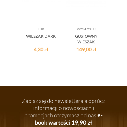
THK
PROFEOS.EU
WIESZAK DARK
GUSTOWNY
WIESZAK
ŚCIENNY
4,30
zł
149,00
zł
ELEGANT - 2
KOLORY
Zapisz się do newslettera a oprócz
informacji o nowościach i
e-
promocjach otrzymasz od nas
book wartości 19,90 zł