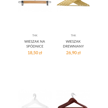
THK
THK
WIESZAK NA
WIESZAK
SPÓDNICE
DREWNIANY
DREWNIANY
5SZT.
18,50
zł
26,90
zł
NATURALNY