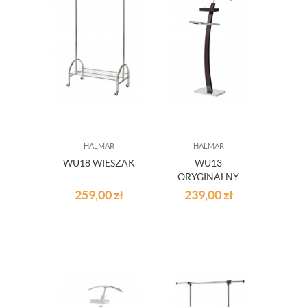
HALMAR
HALMAR
WU18 WIESZAK
WU13
ORYGINALNY
WIESZAK WENGE
259,00
zł
239,00
zł