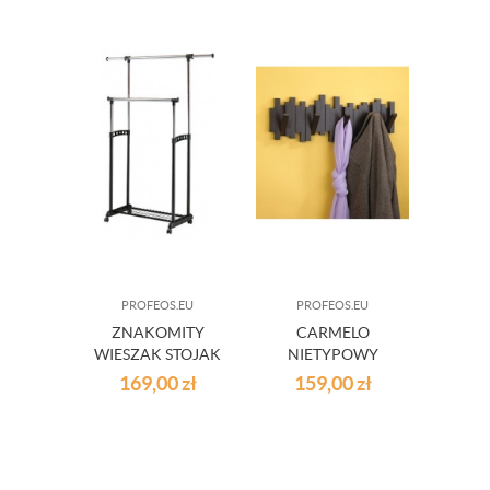
PROFEOS.EU
PROFEOS.EU
ZNAKOMITY
CARMELO
WIESZAK STOJAK
NIETYPOWY
MATILDA
WIESZAK
169,00
zł
159,00
zł
ŚCIENNY - 3
KOLORY