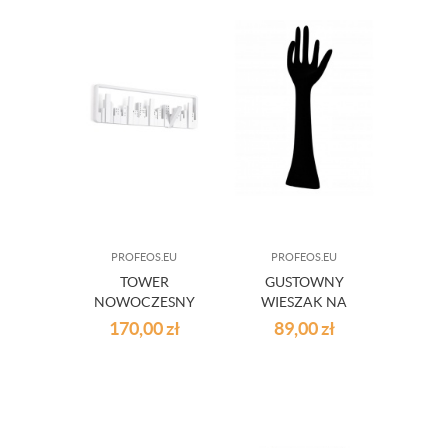
PROFEOS.EU
PROFEOS.EU
TOWER
GUSTOWNY
NOWOCZESNY
WIESZAK NA
WIESZAK
BIŻUTERIĘ
170,00
zł
89,00
zł
ŚCIENNY - 2
MELODY CZARNY
KOLORY