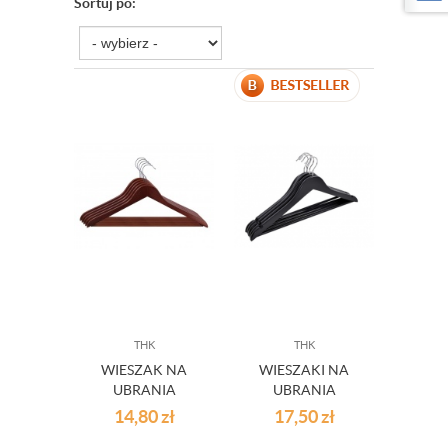
Sortuj po:
THK
THK
WIESZAK NA
WIESZAKI NA
UBRANIA
UBRANIA
BRĄZOWY 3SZT.
CZARNY 3 SZT.
14,80
zł
17,50
zł