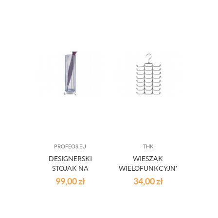
PROFEOS.EU
THK
DESIGNERSKI
WIESZAK
STOJAK NA
WIELOFUNKCYJNY
PARASOLE
NA KRAWATY
99,00
zł
34,00
zł
PARASOLNIK
APASZKI