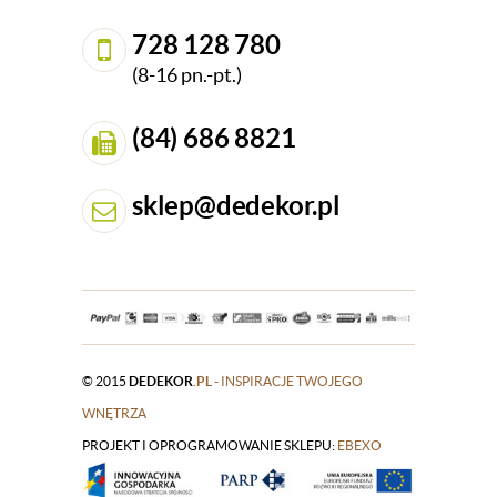
728 128 780
(8-16 pn.-pt.)
(84) 686 8821
sklep@dedekor.pl
© 2015
DEDEKOR
.PL
- INSPIRACJE TWOJEGO
WNĘTRZA
PROJEKT I OPROGRAMOWANIE SKLEPU:
|
EBEXO