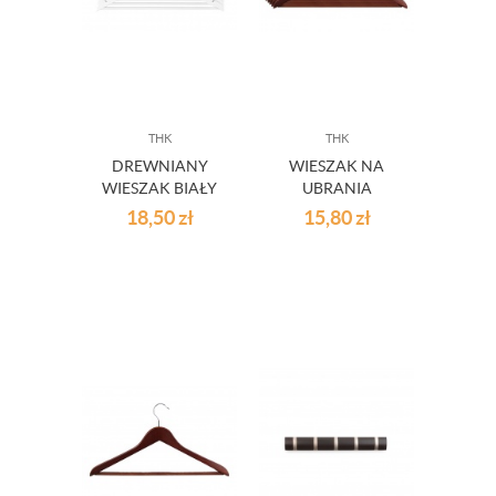
THK
THK
DREWNIANY
WIESZAK NA
WIESZAK BIAŁY
UBRANIA
3SZT.
BORDOWY 5SZT.
18,50
zł
15,80
zł