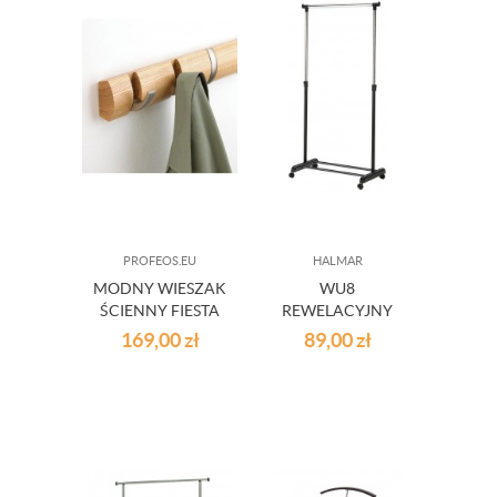
PROFEOS.EU
HALMAR
MODNY WIESZAK
WU8
ŚCIENNY FIESTA
REWELACYJNY
WIESZAK
169,00
zł
89,00
zł
CZARNY