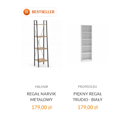
HALMAR
PROFEOS.EU
REGAŁ NARVIK
PIĘKNY REGAŁ
METALOWY
TRUDIO - BIAŁY
CZARNY + DĄB
179,00
zł
179,00
zł