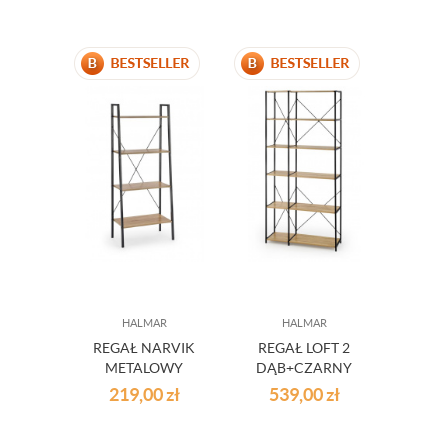
CZARNY
180X90X30CM
HALMAR
HALMAR
REGAŁ NARVIK
REGAŁ LOFT 2
METALOWY
DĄB+CZARNY
CZARNY + DĄB
219,00
zł
539,00
zł