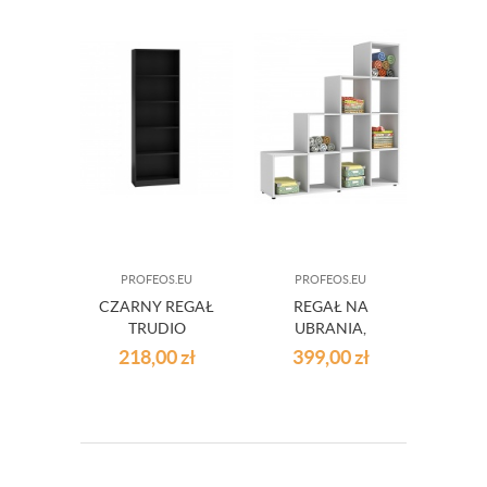
PROFEOS.EU
PROFEOS.EU
CZARNY REGAŁ
REGAŁ NA
TRUDIO
UBRANIA,
OBUWIE IBERON -
218,00
zł
399,00
zł
2 KOLORY