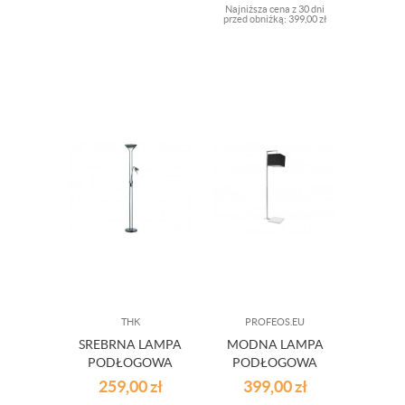
1XE27 40W
Najniższa cena z 30 dni
przed obniżką:
399,00 zł
THK
PROFEOS.EU
SREBRNA LAMPA
MODNA LAMPA
PODŁOGOWA
PODŁOGOWA
DETROIT
TORRE
259,00
zł
399,00
zł