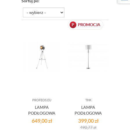
Sortuj po:
PROFEOS.EU
THK
LAMPA
LAMPA
PODŁOGOWA
PODŁOGOWA
NIVA WHITE
ZOJA 2 KOLORY
649,00
zł
399,00
zł
WYM.155X70CM,
490,77
zł