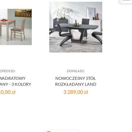
OFEOS.EU
DOMILA.EU
KWADRATOWY
NOWOCZESNY STÓŁ
NY - 3 KOLORY
ROZKŁADANY LAND
10,00
zł
3 289,00
zł