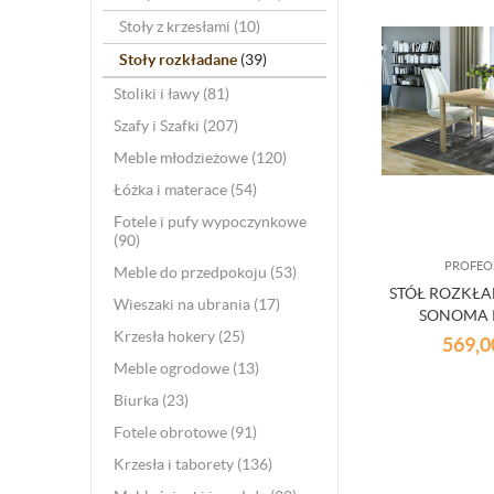
Stoły z krzesłami
(10)
Stoły rozkładane
(39)
Stoliki i ławy
(81)
Szafy i Szafki
(207)
Meble młodzieżowe
(120)
Łóżka i materace
(54)
Fotele i pufy wypoczynkowe
(90)
PROFEO
Meble do przedpokoju
(53)
STÓŁ ROZKŁ
Wieszaki na ubrania
(17)
SONOMA 
Krzesła hokery
(25)
569,
Meble ogrodowe
(13)
Biurka
(23)
Fotele obrotowe
(91)
Krzesła i taborety
(136)