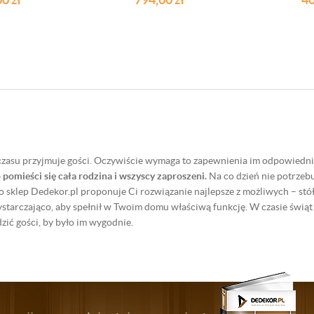
czasu przyjmuje gości. Oczywiście wymaga to zapewnienia im odpowiedni
 pomieści się cała rodzina i wszyscy zaproszeni.
Na co dzień nie potrzebu
o sklep Dedekor.pl proponuje Ci rozwiązanie najlepsze z możliwych – st
ystarczająco, aby spełnił w Twoim domu właściwą funkcję. W czasie świąt c
dzić gości, by było im wygodnie.
klepu znajdziesz wiele takich stołów dobrej jakości o różnych wymiarach i 
owy stelaż. Ich blaty są wykonane z hartowanego i odpornego na zarysowan
ci.
Blaty tych stołów rozkładanych mają różne kolory, dlatego bez proble
em Twojej kuchni czy jadalni i nada jej niepowtarzalnego nowoczesnego 