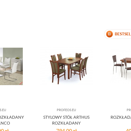
S.EU
PROFEOS.EU
PR
ROZKŁADANY
STYLOWY STÓŁ ARTHUS
ROZKŁADA
IANCO
ROZKŁADANY
00
zł
794,00
zł
4