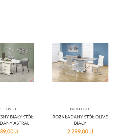
OFEOS.EU
PROFEOS.EU
NY BIAŁY STÓŁ
ROZKŁADANY STÓŁ OLIVE
DANY ASTRAL
BIAŁY
239,00
zł
2 299,00
zł