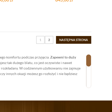
1
2
NASTĘPNA STRONA
ego komfortu podczas przyjęcia.
Zapewni to duży
jesz tak dużego blatu, co jest oczywiste i nawet
ół rozkładany. W codziennym użytkowaniu nie zajmuje
zy innych okazji możesz go rozłożyć i nie będziesz
w przystępnej cenie. Stoły te są mocne i stabilne,
ia szkła. Mają one i tę zaletę, że są łatwe w
mu dopasujesz taki, który kolorystycznie będzie
stylu.