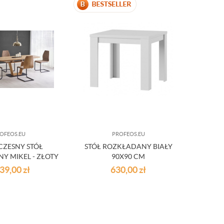
OFEOS.EU
PROFEOS.EU
ZESNY STÓŁ
STÓŁ ROZKŁADANY BIAŁY
Y MIKEL - ZŁOTY
90X90 CM
DĄB
639,00
zł
630,00
zł