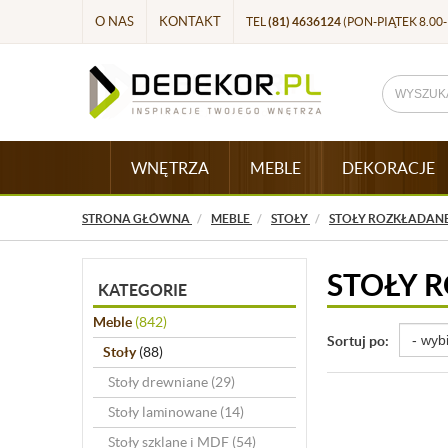
O NAS
KONTAKT
TEL
(81) 4636124
(PON-PIĄTEK 8.00-
WNĘTRZA
MEBLE
DEKORACJE
STRONA GŁÓWNA
MEBLE
STOŁY
STOŁY ROZKŁADAN
STOŁY 
KATEGORIE
Meble
(842)
Sortuj po:
Stoły
(88)
Stoły drewniane
(29)
Stoły laminowane
(14)
Stoły szklane i MDF
(54)