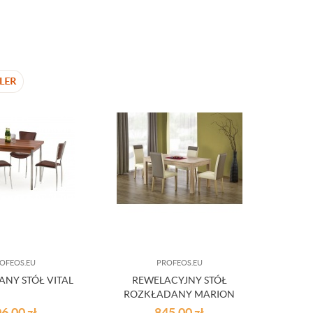
OFEOS.EU
PROFEOS.EU
NY STÓŁ VITAL
REWELACYJNY STÓŁ
ROZKŁADANY MARION
06,00
zł
845,00
zł