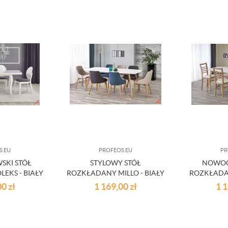
S.EU
PROFEOS.EU
PR
SKI STÓŁ
STYLOWY STÓŁ
NOWOC
EKS - BIAŁY
ROZKŁADANY MILLO - BIAŁY
ROZKŁADANY
I MIODOWY DĄB
MIO
00
zł
1 169,00
zł
1 