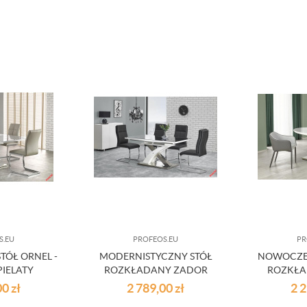
S.EU
PROFEOS.EU
PR
TÓŁ ORNEL -
MODERNISTYCZNY STÓŁ
NOWOCZES
PIELATY
ROZKŁADANY ZADOR
ROZKŁA
00
zł
2 789,00
zł
2 