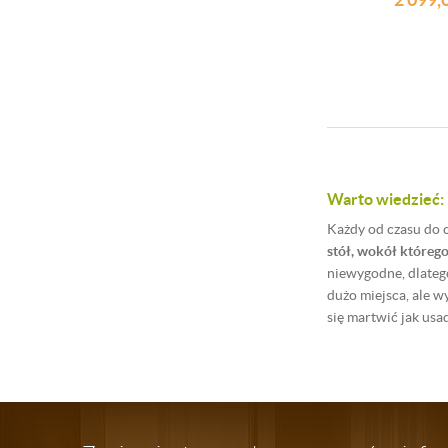
Warto wiedzieć:
Każdy od czasu do 
stół, wokół którego
niewygodne, dlateg
dużo miejsca, ale w
się martwić jak usa
W ofercie naszego s
ponieważ mają metal
utrzymaniu czystoś
współgrał z wystroj