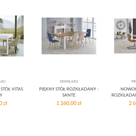
.EU
DOMILA.EU
PR
STÓŁ VITAS
PIĘKNY STÓŁ ROZKŁADANY -
NOWOC
ŁY
SANTE
ROZKŁADAN
00
zł
1 260,00
zł
2 