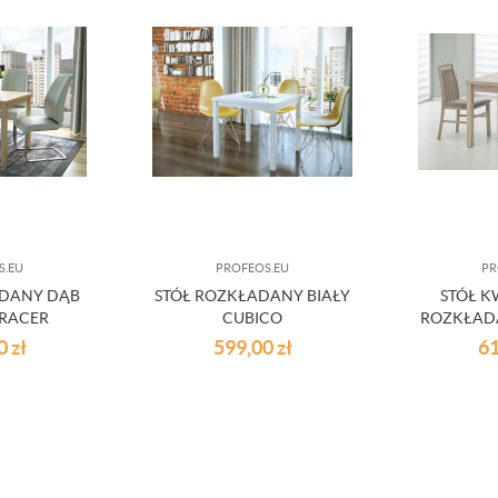
S.EU
PROFEOS.EU
PR
ADANY DĄB
STÓŁ ROZKŁADANY BIAŁY
STÓŁ 
RACER
CUBICO
ROZKŁADA
00
zł
599,00
zł
6