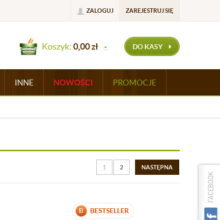
ZALOGUJ
ZAREJESTRUJ SIĘ
Koszyk:
0,00
zł
DO KASY
INNE
NOWOŚCI
PROMOCJE
1
2
NASTĘPNA