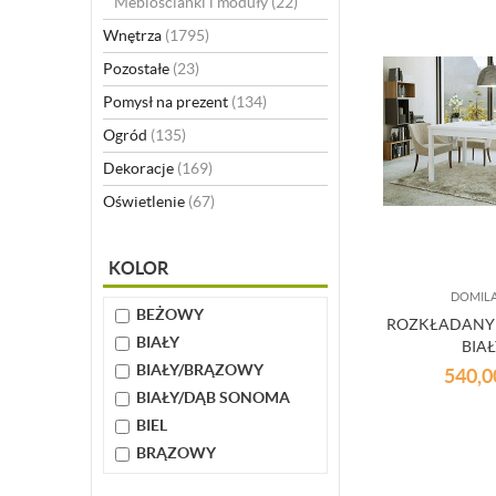
Meblościanki i moduły
(22)
Wnętrza
(1795)
Pozostałe
(23)
Pomysł na prezent
(134)
Ogród
(135)
Dekoracje
(169)
Oświetlenie
(67)
KOLOR
DOMILA
BEŻOWY
ROZKŁADANY 
BIAŁY
BIA
BIAŁY/BRĄZOWY
540,
BIAŁY/DĄB SONOMA
BIEL
BRĄZOWY
BRĄZOWY, BIAŁY