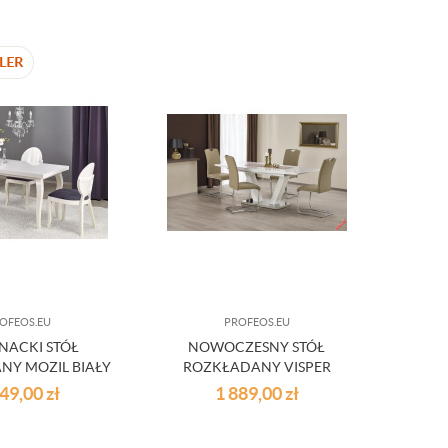
OFEOS.EU
PROFEOS.EU
NACKI STÓŁ
NOWOCZESNY STÓŁ
NY MOZIL BIAŁY
ROZKŁADANY VISPER
249,00
zł
1 889,00
zł