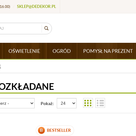
SKLEP@DEDEKOR.PL
16.00)
/
OŚWIETLENIE
OGRÓD
POMYSŁ NA PREZENT
E
ROZKŁADANE
Pokaż: