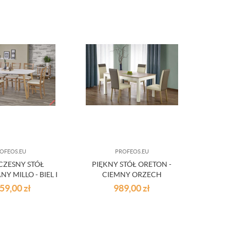
OFEOS.EU
PROFEOS.EU
ZESNY STÓŁ
PIĘKNY STÓŁ ORETON -
 MILLO - BIEL I
CIEMNY ORZECH
DOWY DĄB
159,00
zł
989,00
zł