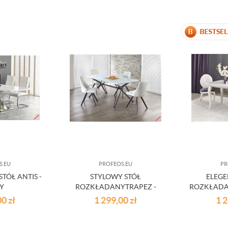
S.EU
PROFEOS.EU
PR
TÓŁ ANTIS -
STYLOWY STÓŁ
ELEGE
ŁY
ROZKŁADANYTRAPEZ -
ROZKŁADA
BIAŁY
00
zł
1 299,00
zł
1 