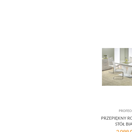
PROFEO
PRZEPIĘKNY 
STÓŁ B
2 099,