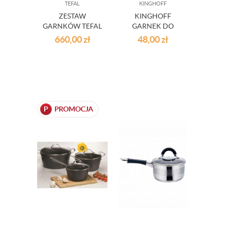
TEFAL
KINGHOFF
ZESTAW
KINGHOFF
GARNKÓW TEFAL
GARNEK DO
INGENIO
MLEKA 1.5L KH-
660,00
zł
48,00
zł
ESSENTIAL 8
3109
CZĘŚCI