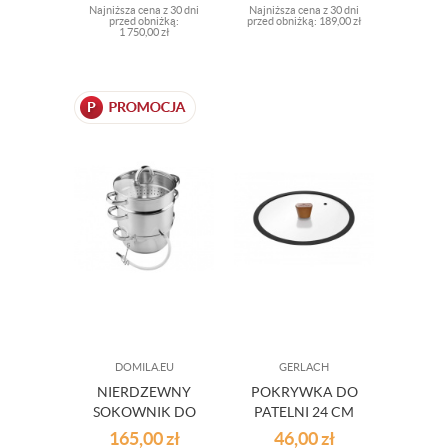
INDUKCJA 25
Najniższa cena z 30 dni
Najniższa cena z 30 dni
CZĘŚCI
przed obniżką:
przed obniżką:
189,00 zł
1 750,00 zł
DOMILA.EU
GERLACH
NIERDZEWNY
POKRYWKA DO
SOKOWNIK DO
PATELNI 24 CM
OWOCÓW 5L
NATURE
165,00
zł
46,00
zł