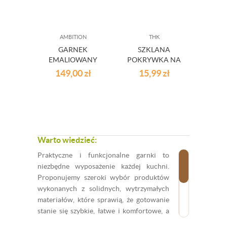
AMBITION
THK
GARNEK
SZKLANA
EMALIOWANY
POKRYWKA NA
POWIDLAK 30
GARNEK
149,00
zł
15,99
zł
CM OLKUSZ 12 L
ŻAROODPORNA
ŚR.28
Warto wiedzieć:
Praktyczne i funkcjonalne garnki to
niezbędne wyposażenie każdej kuchni.
Proponujemy szeroki wybór produktów
wykonanych z solidnych, wytrzymałych
materiałów, które sprawią, że gotowanie
stanie się szybkie, łatwe i komfortowe, a
potrawy - zawsze smaczne. Pojedyncze