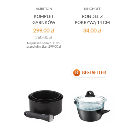
AMBITION
KINGHOFF
KOMPLET
RONDEL Z
GARNKÓW
POKRYWĄ 14 CM
MAGNAT - 6
1,0 L KINGHOFF
299,00
zł
34,00
zł
ELEMENTÓW
KH-1254
360,00
zł
Najniższa cena z 30 dni
przed obniżką:
299,00 zł