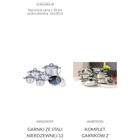
GERLACH
210,00
zł
Najniższa cena z 30 dni
przed obniżką:
165,00 zł
KINGHOFF
AMBITION
GARNKI ZE STALI
KOMPLET
NIERDZEWNEJ 12
GARNKÓW Z