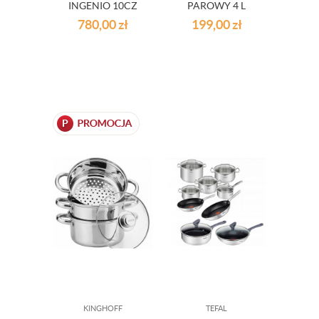
INGENIO 10CZ
PAROWY 4 L
EXPERTISE
KINGHOFF
780,00
zł
199,00
zł
KINGHOFF
TEFAL