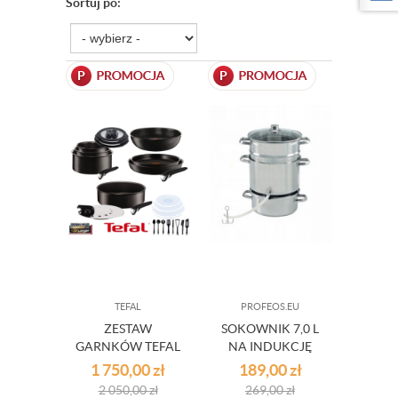
Sortuj po:
TEFAL
PROFEOS.EU
ZESTAW
SOKOWNIK 7,0 L
GARNKÓW TEFAL
NA INDUKCJĘ
INGENIO
1 750,00
zł
189,00
zł
EXPERTISE
2 050,00
zł
269,00
zł