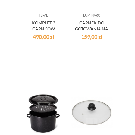
TEFAL
LUMINARC
KOMPLET 3
GARNEK DO
GARNKÓW
GOTOWANIA NA
INDUKCYJNYCH
PARZE 2L
490,00
zł
159,00
zł
TEFAL INGENIO
ŚR.16/18/20