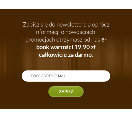
garnki
do konkretnych zastosowań,
rozbudowane komplety naczyń, garnki do
gotowania na parze, szybkowary - z
pewnością znajdziesz produkt idealnie
Zapisz się do newslettera a oprócz
dostosowany do Twoich potrzeb i
informacji o nowościach i
oczekiwań.
e-
promocjach otrzymasz od nas
book wartości 19,90 zł
całkowicie za darmo.
ZAPISZ