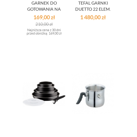
GARNEK DO
TEFAL GARNKI
GOTOWANIA NA
DUETTO 22 ELEM.
PARZE KINGHOFF
169,00
zł
1 480,00
zł
4 L
210,00
zł
Najniższa cena z 30 dni
przed obniżką:
169,00 zł