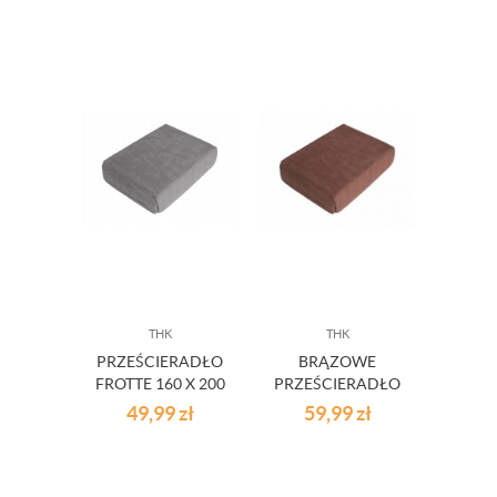
THK
THK
PRZEŚCIERADŁO
BRĄZOWE
FROTTE 160 X 200
PRZEŚCIERADŁO
CM
FROTTE Z GUMKĄ
49,99
zł
59,99
zł
220X200 CM