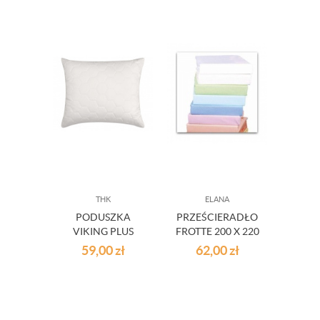
THK
ELANA
PODUSZKA
PRZEŚCIERADŁO
VIKING PLUS
FROTTE 200 X 220
ECRU WYM.
59,00
zł
62,00
zł
70X80 CM