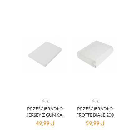
THK
THK
PRZEŚCIERADŁO
PRZEŚCIERADŁO
JERSEY Z GUMKĄ,
FROTTE BIAŁE 200
SZARE, WYM.
X 200 CM
49,99
zł
59,99
zł
160X200 CM