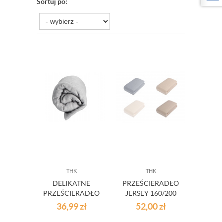
Sortuj po:
THK
THK
DELIKATNE
PRZEŚCIERADŁO
PRZEŚCIERADŁO
JERSEY 160/200
Z GUMKĄ FROTTE
CM
36,99
zł
52,00
zł
120X200 SZARE