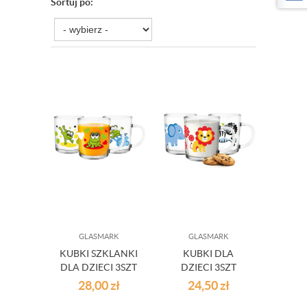
Sortuj po:
GLASMARK
GLASMARK
KUBKI SZKLANKI
KUBKI DLA
DLA DZIECI 3SZT
DZIECI 3SZT
ŻABKI
ZWIERZĄTKA
28,00
zł
24,50
zł