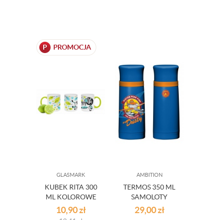
GLASMARK
AMBITION
KUBEK RITA 300
TERMOS 350 ML
ML KOLOROWE
SAMOLOTY
ZWIERZĄTKA
DUSTY
10,90
zł
29,00
zł