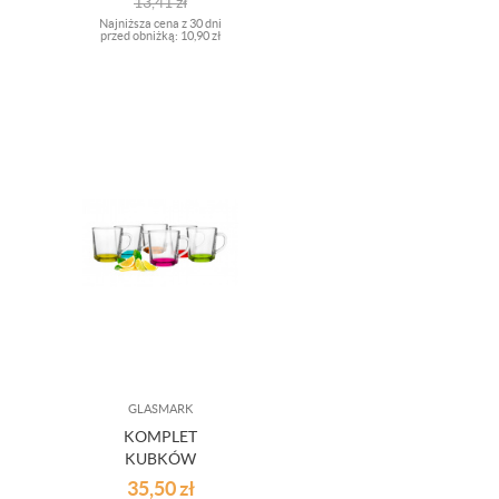
13,41
zł
Najniższa cena z 30 dni
przed obniżką:
10,90 zł
GLASMARK
KOMPLET
KUBKÓW
SZYMEK
35,50
zł