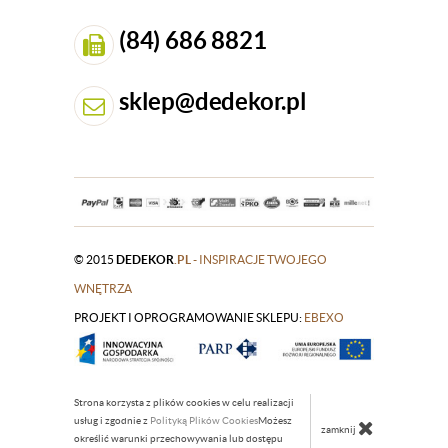
(84) 686 8821
sklep@dedekor.pl
© 2015
DEDEKOR
.PL
- INSPIRACJE TWOJEGO
WNĘTRZA
PROJEKT I OPROGRAMOWANIE SKLEPU:
|
EBEXO
Strona korzysta z plików cookies w celu realizacji
usług i zgodnie z
Polityką Plików Cookies
Możesz
zamknij
określić warunki przechowywania lub dostępu