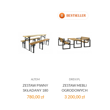
ALTOM
DREVI.PL
ZESTAW PIWNY
ZESTAW MEBLI
SKŁADANY 180
OGRODOWYCH
180CM
780,00
zł
3 200,00
zł