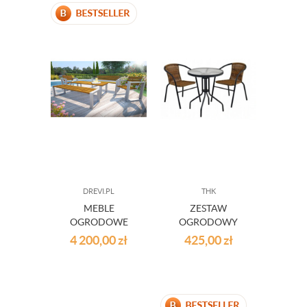
DREVI.PL
THK
MEBLE
ZESTAW
OGRODOWE
OGRODOWY
KOMPLET 5 ELEM.
KRZESŁA
4 200,00
zł
425,00
zł
150 CM
TECHNORATTAN