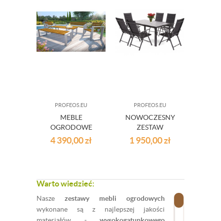
PROFEOS.EU
PROFEOS.EU
MEBLE
NOWOCZESNY
OGRODOWE
ZESTAW
KOMPLET 5ELEM.
OGRODOWY
4 390,00
zł
1 950,00
zł
Warto wiedzieć:
Nasze
zestawy mebli ogrodowych
wykonane są z najlepszej jakości
materiałów -
wysokogatunkowego