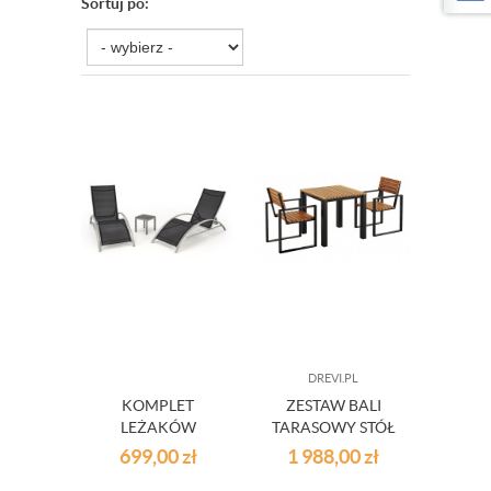
Sortuj po:
DREVI.PL
KOMPLET
ZESTAW BALI
LEŻAKÓW
TARASOWY STÓŁ
PLAŻOWYCH ZE
+ 2 KRZESŁA
699,00
zł
1 988,00
zł
STOLIKIEM REVIO