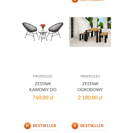
PROFEOS.EU
PROFEOS.EU
ZESTAW
ZESTAW
KAWOWY DO
OGRODOWY
OGRODU FUGA
NORD 180CM
760,00
zł
2 180,00
zł