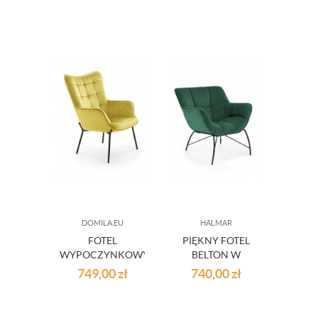
DOMILA.EU
HALMAR
FOTEL
PIĘKNY FOTEL
WYPOCZYNKOWY
BELTON W
MUSZTARDOWY
BUTELKOWA
749,00
zł
740,00
zł
ZIELEŃ