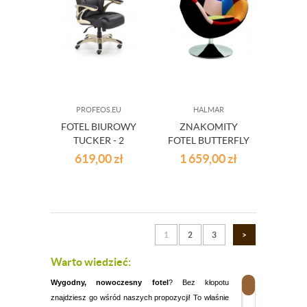
PROFEOS.EU
HALMAR
FOTEL BIUROWY
ZNAKOMITY
TUCKER - 2
FOTEL BUTTERFLY
KOLORY
WIELOBARWNY
619,00
zł
1 659,00
zł
1
2
3
>
Warto wiedzieć:
Wygodny, nowoczesny fotel
? Bez kłopotu
znajdziesz go wśród naszych propozycji! To właśnie