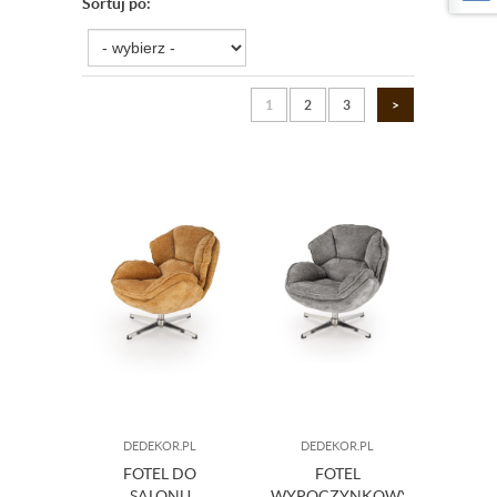
Sortuj po:
1
2
3
>
DEDEKOR.PL
DEDEKOR.PL
FOTEL DO
FOTEL
SALONU
WYPOCZYNKOWY