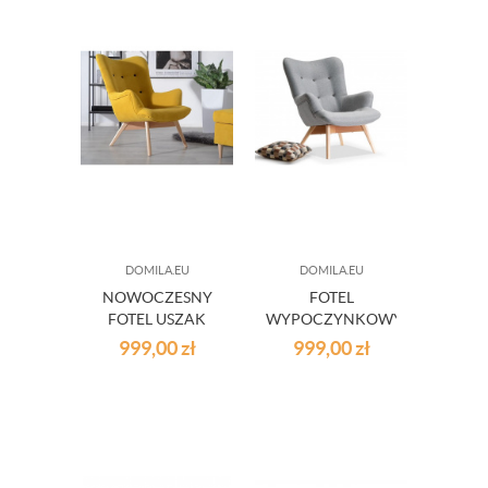
DOMILA.EU
DOMILA.EU
NOWOCZESNY
FOTEL
FOTEL USZAK
WYPOCZYNKOWY
ZÓŁTY
SZARY
999,00
zł
999,00
zł