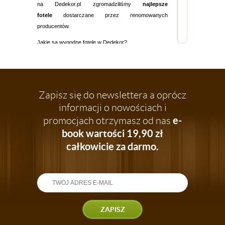
na Dedekor.pl zgromadziliśmy
najlepsze
fotele
dostarczane przez renomowanych
producentów.
Jakie są wygodne fotele w Dedekor?
solidne i wykonane z trwałych, odpornych na
uszkodzenia mechaniczne materiałów, aby
wybrany
fotel
służył Ci przez lata i
niezmiennie dobrze się prezentował,
Zapisz się do newslettera a oprócz
informacji o nowościach i
zaprojektowane z myślą o Twoim
e-
promocjach otrzymasz od nas
codziennym komforcie - każda chwila w
wybranym fotelu będzie dla Ciebie
book wartości 19,90 zł
najprzyjemniejszym momentem dnia -
całkowicie za darmo.
gwarantujemy!
zachwycające oryginalnym designem,
modnym kolorem, niebanalną formą - z
pewnością szukasz czegoś wyjątkowego, co
podkreśli styl i charakter Twojego salonu.
ZAPISZ
Tutaj znajdziesz
fotel
nie tylko wygodny i
solidny, ale także efektownie się