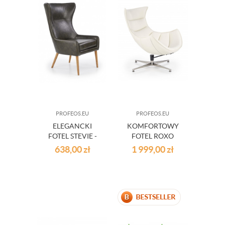
PROFEOS.EU
PROFEOS.EU
ELEGANCKI
KOMFORTOWY
FOTEL STEVIE -
FOTEL ROXO
CIEMNY BRĄZ
SKÓRA
638,00
zł
1 999,00
zł