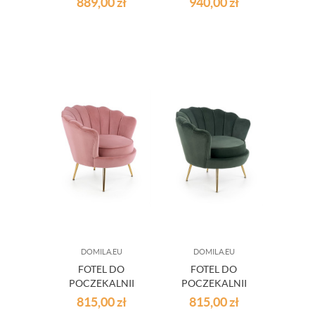
889,00
zł
940,00
zł
IGRAS BEŻOWY
BEŻOWY
FRANKO
DOMILA.EU
DOMILA.EU
FOTEL DO
FOTEL DO
POCZEKALNII
POCZEKALNII
RÓŻOWY AMOTI
CIEMNA ZIELEŃ
815,00
zł
815,00
zł
AMOTI