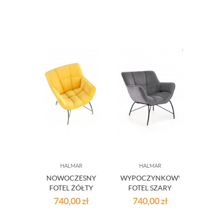
HALMAR
HALMAR
NOWOCZESNY
WYPOCZYNKOWY
FOTEL ŻÓŁTY
FOTEL SZARY
BELTON
BELTON
740,00
zł
740,00
zł