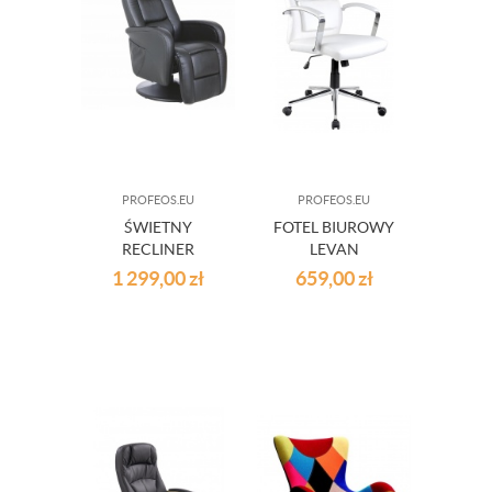
PROFEOS.EU
PROFEOS.EU
ŚWIETNY
FOTEL BIUROWY
RECLINER
LEVAN
MAGNUS
1 299,00
zł
659,00
zł
CZARNY