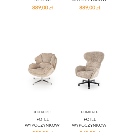
OBROTOWY
OBROTOWY
889,00
zł
889,00
zł
IGRAS
IGRAS POPIELATY
MUSZTARDOWY
DEDEKOR.PL
DOMILA.EU
FOTEL
FOTEL
WYPOCZYNKOWY
WYPOCZYNKOWY
OBROTOWY
TAPICEROWANY