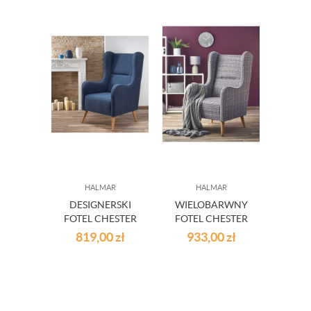
HALMAR
HALMAR
DESIGNERSKI
WIELOBARWNY
FOTEL CHESTER
FOTEL CHESTER
W STYLU
TAPICEROWANY
819,00
zł
933,00
zł
VINTAGE