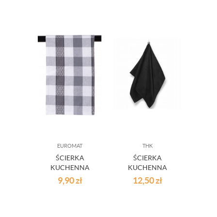
RĘKAWICA
MYDŁO
EUROMAT
THK
ŚCIERKA
ŚCIERKA
KUCHENNA
KUCHENNA
BAWEŁNIANA
CZARNA
9,90
zł
12,50
zł
BIAŁO-CZARNA
KRATA 45X65