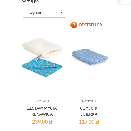
Sortuj po:
RAYPATH
RAYPATH
ZESTAW MYCIA
CZYŚCIK
RĘKAWICA
ŚCIERKA
SUNBEAM DO
SUNBEAM DO
239,00
zł
117,00
zł
SPRZĄTANIA
POLEROWANIA