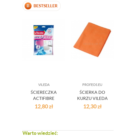
VILEDA
PROFEOS.EU
ŚCIERECZKA
ŚCIERKA DO
ACTIFIBRE
KURZU VILEDA
VILEDA
12,80
zł
12,30
zł
Warto wiedzieć: