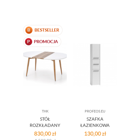
THK
PROFEOS.EU
STÓŁ
SZAFKA
ROZKŁADANY
ŁAZIENKOWA
MIODOWY DĄB
AGATHIA - BIAŁA
830,00
zł
130,00
zł
OUTLET
OUTLET