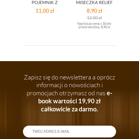
POJEMNIK Z
MISECZKA RELIEF
POKRYWKĄ DO
ŚR.15CM OUTLET
11,00
zł
8,90
zł
MIKROFALI 1L
12,00
zł
OUTLET
Najniższa cena z 30 dni
przed obniżką:
8,90 zł
Zapisz się do newslettera a oprócz
informacji o nowościach i
e-
promocjach otrzymasz od nas
book wartości 19,90 zł
całkowicie za darmo.