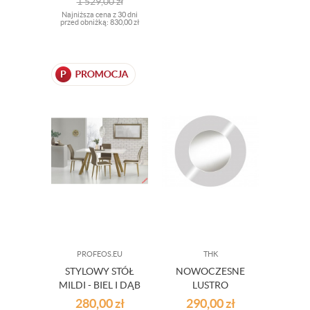
1 529,00
zł
Najniższa cena z 30 dni
przed obniżką:
830,00 zł
PROFEOS.EU
THK
STYLOWY STÓŁ
NOWOCZESNE
MILDI - BIEL I DĄB
LUSTRO
SONOMA OUTLET
OKRĄGŁE BIAŁA
280,00
zł
290,00
zł