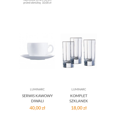
przed obniżką:
10,00 zł
LUMINARC
LUMINARC
SERWIS KAWOWY
KOMPLET
DIWALI
SZKLANEK
LUMINARC 8 EL
OCTIME 5 SZT.
40,00
zł
18,00
zł
OUTLET
OUTLET