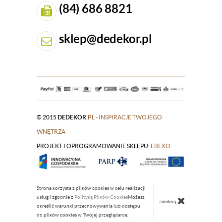
(84) 686 8821
sklep@dedekor.pl
© 2015
DEDEKOR
.PL
- INSPIRACJE TWOJEGO
WNĘTRZA
PROJEKT I OPROGRAMOWANIE SKLEPU:
|
EBEXO
Strona korzysta z plików cookies w celu realizacji
usług i zgodnie z
Polityką Plików Cookies
Możesz
zamknij
określić warunki przechowywania lub dostępu
do plików cookies w Twojej przeglądarce.