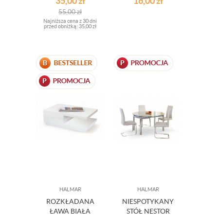
35,00
zł
16,00
zł
POMARAŃCZ
PASABAHCE
55,00
zł
Najniższa cena z 30 dni
przed obniżką:
35,00 zł
HALMAR
HALMAR
ROZKŁADANA
NIESPOTYKANY
ŁAWA BIAŁA
STÓŁ NESTOR