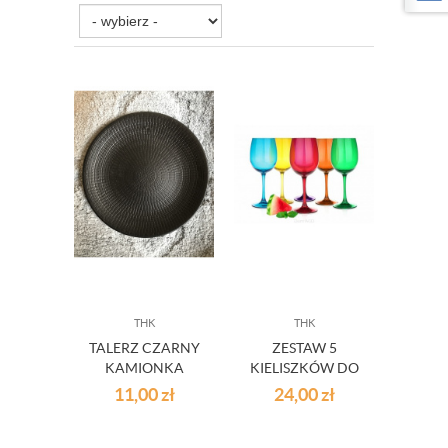
THK
THK
TALERZ CZARNY
ZESTAW 5
KAMIONKA
KIELISZKÓW DO
OBIADOWY
WINA 260 ML
11,00
zł
24,00
zł
BLACK OUTLET
POMARAŃCZOWE
OUTLET