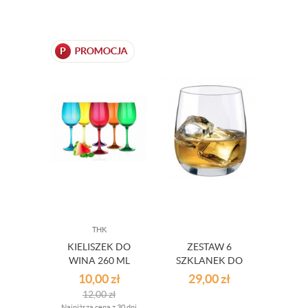
THK
KIELISZEK DO
ZESTAW 6
WINA 260 ML
SZKLANEK DO
ZIELONE OUTLET
WHISKY RONA
10,00
zł
29,00
zł
250 ML OUTLET
12,00
zł
Najniższa cena z 30 dni