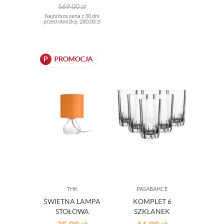
RAMA 100 X 100
569,00
zł
OUTLET
Najniższa cena z 30 dni
przed obniżką:
280,00 zł
THK
PASABAHCE
ŚWIETNA LAMPA
KOMPLET 6
STOŁOWA
SZKLANEK
FUSION
ANTALYA 310 ML