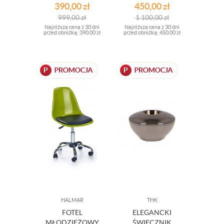
OUTLET
OUTLET
390,00
zł
450,00
zł
999,00
zł
1 100,00
zł
Najniższa cena z 30 dni
Najniższa cena z 30 dni
przed obniżką:
390,00 zł
przed obniżką:
450,00 zł
HALMAR
THK
FOTEL
ELEGANCKI
MŁODZIEŻOWY
ŚWIECZNIK