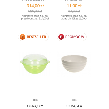
COCO KOLOR
CERAMICZNY
314,00
zł
11,00
zł
ZIELONY
7X12,5 ZŁOTO-
329,00
zł
17,80
zł
BRĄZOWY
Najniższa cena z 30 dni
Najniższa cena z 30 dni
OUTLET
przed obniżką:
314,00 zł
przed obniżką:
11,00 zł
THK
THK
OKRĄGŁY
OKRĄGŁA